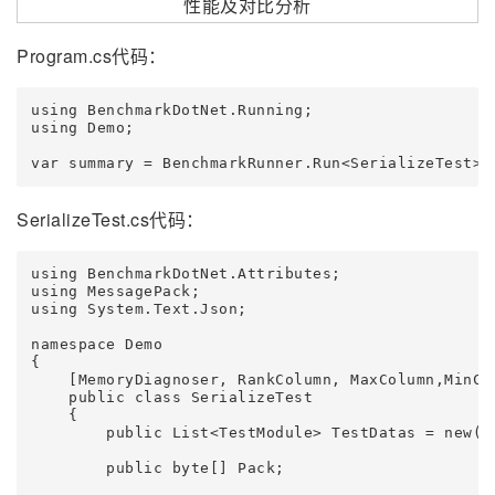
Program.cs代码：
using BenchmarkDotNet.Running;

using Demo;

var summary = BenchmarkRunner.Run<SerializeTest>(
SerializeTest.cs代码：
using BenchmarkDotNet.Attributes;

using MessagePack;

using System.Text.Json;

namespace Demo

{

    [MemoryDiagnoser, RankColumn, MaxColumn,MinCol
    public class SerializeTest

    {

        public List<TestModule> TestDatas = new();
        public byte[] Pack;
