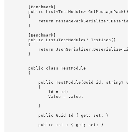
        [Benchmark]

        public List<TestModule> GetMessagePack()

        {

            return MessagePackSerializer.Deserial
        }

        [Benchmark]

        public List<TestModule>? TextJson()

        {

            return JsonSerializer.Deserialize<List
        }

        public class TestModule

        {

            public TestModule(Guid id, string? val
            {

                Id = id;

                Value = value;

            }

            public Guid Id { get; set; }

            public int i { get; set; }
