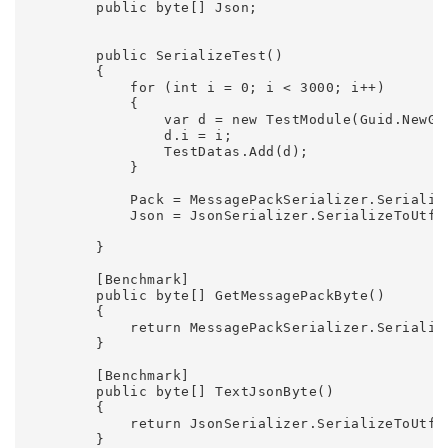
        public byte[] Json;

        public SerializeTest()

        {

            for (int i = 0; i < 3000; i++)

            {

                var d = new TestModule(Guid.NewGu
                d.i = i;

                TestDatas.Add(d);

            }

            Pack = MessagePackSerializer.Serializ
            Json = JsonSerializer.SerializeToUtf8B
        }

        [Benchmark]

        public byte[] GetMessagePackByte()

        {

            return MessagePackSerializer.Serializ
        }

        [Benchmark]

        public byte[] TextJsonByte()

        {

            return JsonSerializer.SerializeToUtf8B
        }
