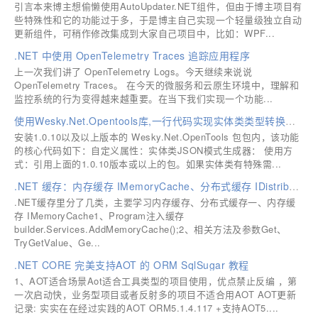
引言本来博主想偷懒使用AutoUpdater.NET组件，但由于博主项目有
些特殊性和它的功能过于多，于是博主自己实现一个轻量级独立自动
更新组件，可稍作修改集成到大家自己项目中，比如：WPF...
.NET 中使用 OpenTelemetry Traces 追踪应用程序
上一次我们讲了 OpenTelemetry Logs。今天继续来说说
OpenTelemetry Traces。 在今天的微服务和云原生环境中，理解和
监控系统的行为变得越来越重要。在当下我们实现一个功能...
使用Wesky.Net.Opentools库,一行代码实现实体类类型转换为Json格式字符串
安装1.0.10以及以上版本的 Wesky.Net.OpenTools 包包内，该功能
的核心代码如下：自定义属性：实体类JSON模式生成器： 使用方
式：引用上面的1.0.10版本或以上的包。如果实体类有特殊需...
.NET 缓存：内存缓存 IMemoryCache、分布式缓存 IDistributedCache（Redis）
.NET缓存里分了几类，主要学习内存缓存、分布式缓存一、内存缓
存 IMemoryCache1、Program注入缓存
builder.Services.AddMemoryCache();2、相关方法及参数Get、
TryGetValue、Ge...
.NET CORE 完美支持AOT 的 ORM SqlSugar 教程
1、AOT适合场景Aot适合工具类型的项目使用，优点禁止反编 ，第
一次启动快，业务型项目或者反射多的项目不适合用AOT AOT更新
记录: 实实在在经过实践的AOT ORM5.1.4.117 +支持AOT5....