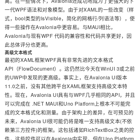
离。在一些情况下，Avalonia还成功地成为了更强大的下
一代WPF语法和对象模型。由于对XAML的一些改变（样
式，bool类型的IsVisible，简化的网格行/列语法等），使
得一些操作在Avalonia中更容易。与MAUI相比，
Avalonia与现有WPF 代码的兼容性和代码共享更好，因
此总体评分也更高。
高级文本格式
最初的XAML框架WPF具有非常先进的文本格式
API（FlowDocument）。这仍然比今天在WinUI 3或之前
的UWP中发现的更高级。事实上，在Avalonia UI版本
11.0之前，没有其他跨平台XAML框架支持高级文本特
性。现在，Avalonia UI具有与WPF几乎相同的API，并且
可以完成在 .NET MAUI和Uno Platform上根本不可能完
成的文本格式化和测量。由于架构上的差异，在可预见的
未来，Avalonia UI很可能仍将是唯一支持高级文本(不依
赖第三方控件)的框架。这包括诸如RichTextBox之类的控
件，这些控件可以在Avalonia中实现，但在Uno Platform