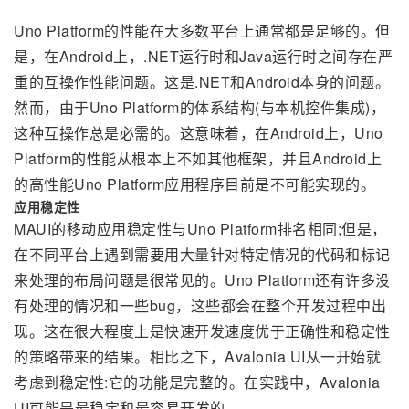
Uno Platform的性能在大多数平台上通常都是足够的。但
是，在Android上，.NET运行时和Java运行时之间存在严
重的互操作性能问题。这是.NET和Android本身的问题。
然而，由于Uno Platform的体系结构(与本机控件集成)，
这种互操作总是必需的。这意味着，在Android上，Uno
Platform的性能从根本上不如其他框架，并且Android上
的高性能Uno Platform应用程序目前是不可能实现的。
应用稳定性
MAUI的移动应用稳定性与Uno Platform排名相同;但是，
在不同平台上遇到需要用大量针对特定情况的代码和标记
来处理的布局问题是很常见的。Uno Platform还有许多没
有处理的情况和一些bug，这些都会在整个开发过程中出
现。这在很大程度上是快速开发速度优于正确性和稳定性
的策略带来的结果。相比之下，Avalonia UI从一开始就
考虑到稳定性:它的功能是完整的。在实践中，Avalonia
UI可能是最稳定和最容易开发的。