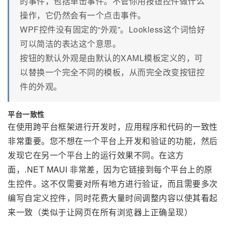
的事件，包括单击事件。不管你用按钮控件做什么
操作，它仍然会有一个点击事件。
WPF控件没有固定的“外观”。Lookless这个词恰好
可以简洁的表达这个意思。
按钮的默认外观是由默认的XAML模板定义的，可
以替换一个完全不同的模板，从而完全改变按钮控
件的外观。
平台一致性
在使用跨平台框架进行开发时，应用程序和代码的一致性
非常重要。您不想在一个平台上开发和验证的功能，然后
发现它在另一个平台上的运行效果不同。在这方
面，.NET MAUI 非常差，因为它链接到每个平台上的原
生控件。这不仅需要对所有地方进行验证，而且需要多次
编写自定义控件，同时花费大量时间调整内容以使其看起
来一致（类似于让网页在所有浏览器上正确呈现）