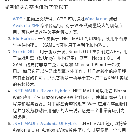
或者解决方案也值得了解以下
WPF
: 正如上文所讲，WPF 可以通过
Wine Mono
或者
Avalonia XPF
跨平台运行。对于WPF代码量较大的现有应
用，可以考虑这种跨平台解决方案。
Eto.Forms
: 一个类似于 .NET MAUI 的UI框架，使用平台原
生控件构建UI。XAML也可以用于序列化和构造UI.
Noesis GUI
: 用于游戏开发, Noesis GUI 重新创建WPF，用
于游戏引擎（如Unity）以构建用户界面。Noesis GUI 对
XAML 的支持非常广泛，可以和 Microsoft Blend 一起使
用。 如果它可以在游戏引擎之外工作，并且对较小的应用程
序有更好的许可，那么它将是一项早于其他跨平台XAML实现
的有趣技术。
.NET MAUI + Blazor Hybrid
: .NET MAUI 可以托管 Blazor
Web 应用（在 BlazorWebView 控件内），使其更像是应用
程序和服务容器。对于那些希望将现有 Web 应用程序重新打
包并分发为移动应用程序的人来说，这是一个非常有吸引力
的选择。
.NET MAUI + Avalonia UI Hybrid
: .NET MAUI 还可以托管
Avalonia UI(在AvaloniaView控件里)，使其更像是一个应用