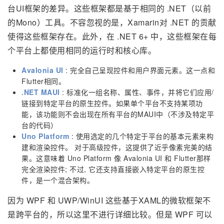
台UI框架的差异。这些框架都是基于相同的 .NET（以前
的Mono）工具。不容忽视的是，Xamarin对 .NET 的贡献
使得这些框架存在。此外，在 .NET 6+ 中，这些框架在每
个平台上都使用相同的运行时和核心库。
Avalonia UI
: 完全自己呈现控件和用户界面元素。这一点和
Flutter相同。
.NET MAUI
: 标准化一组名称、属性、事件，并将它们应用/
链接到特定平台的原生控件。如果单个平台不支持某项功
能，该功能则不会出现在所有平台的MAUI中（不涉及特定平
台的代码）
Uno Platform
: 使用选定的几个特定于平台的基本元素来构
建和渲染控件。 对于高级控件，这提供了近乎像素完美的结
果。这意味着 Uno Platform 像 Avalonia UI 和 Flutter那样
完全渲染控件; 不过, 它还支持直接嵌入特定平台的原生控
件，是一个混合架构。
因为 WPF 和 UWP/WinUI 这些基于XAML的微软框架不
是跨平台的，所以这里不进行详细比较。但是 WPF 可以