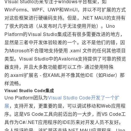
Visual Studio历来专注于windows平台框架，如
WinForms、WPF、UWP和WinUI，并以不可扩展的方式
对这些框架进行硬编码支持。但是，.NET MAUI的支持有
了很大的改进（从发布时几乎无法使用开始）。Uno
Platform的Visual Studio集成还有很多需要改进的地方，
显然是三者中开发体验较差的一个。这不是他们的错，因
为Microsoft不合理地支持使用 .xaml 文件的任何其他项目
类型。Visual Studio中的Avalonia支持提供了可靠的预览
器支持，并且大多数功能都可以工作- 通过使用特殊
的.axaml扩展名 - 但XAML并不像其他IDE（如Rider）那
样流畅。
Visual Studio Code集成
Uno Platform团队为
Visual Studio Code开发了一个扩
展
，支持开发，更重要的是，可以调试移动和Web应用程
序。这是VS Code工具向前迈出的一大步，而VS Code工
具作为C#/.NET应用程序的IDE历来对开发人员不友好。
令人惊讶的是，该扩展还支持.NET MAUI应用程序。Uno