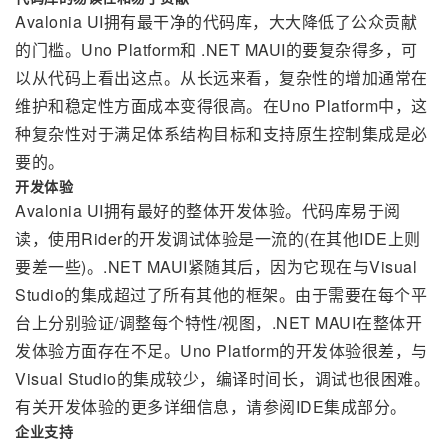
Avalonia UI拥有最干净的代码库，大大降低了公众贡献
的门槛。Uno Platform和 .NET MAUI的要复杂得多，可
以从代码上看出这点。从长远来看，复杂性的增加通常在
维护和稳定性方面成本变得很高。在Uno Platform中，这
种复杂性对于满足体系结构目标和支持原生控制集成是必
要的。
开发体验
Avalonia UI拥有最好的整体开发体验。代码库易于阅
读，使用Rider的开发调试体验是一流的(在其他IDE上则
要差一些)。.NET MAUI紧随其后，因为它现在与Visual
Studio的集成超过了所有其他的框架。由于需要在每个平
台上分别验证/调整每个特性/视图，.NET MAUI在整体开
发体验方面存在不足。Uno Platform的开发体验很差，与
Visual Studio的集成较少，编译时间长，调试也很困难。
有关开发体验的更多详细信息，请参阅IDE集成部分。
企业支持