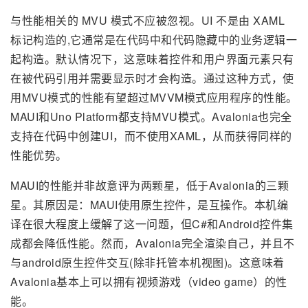
与性能相关的 MVU 模式不应被忽视。UI 不是由 XAML
标记构造的,它通常是在代码中和代码隐藏中的业务逻辑一
起构造。默认情况下，这意味着控件和用户界面元素只有
在被代码引用并需要显示时才会构造。通过这种方式，使
用MVU模式的性能有望超过MVVM模式应用程序的性能。
MAUI和Uno Platform都支持MVU模式。Avalonia也完全
支持在代码中创建UI，而不使用XAML，从而获得同样的
性能优势。
MAUI的性能并非故意评为两颗星，低于Avalonia的三颗
星。其原因是：MAUI使用原生控件，是互操作。本机编
译在很大程度上缓解了这一问题，但C#和Android控件集
成都会降低性能。然而，Avalonia完全渲染自己，并且不
与android原生控件交互(除非托管本机视图)。这意味着
Avalonia基本上可以拥有视频游戏（video game）的性
能。