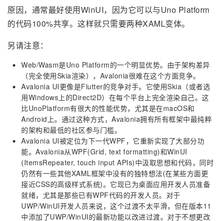
原因，通常最好使用WinUI，因为它可以与Uno Platform
的代码100%共享。这样就只需要两种XAML变体。
另请注意：
Web/Wasm是Uno Platform的一个明显优势。由于架构差异
（完全使用Skia渲染），Avalonia很难在这个方面竞争。
Avalonia UI更像是Flutter的竞争对手。它使用Skia（或者选
用Windows上的Direct2D）在每个平台上完全渲染自己。这
比UnoPlatform有很大的性能优势，尤其是在macOS和
Android上。通过这种方式，Avalonia拥有所有框架中最纯粹
的架构和最低的社区参与门槛。
Avalonia UI被定位为下一代WPF，它重新实现了大部分功
能。Avalonia从WPF(Grid, text formatting)和WinUI
(ItemsRepeater, touch input APIs)中汲取思想和代码，同时
仍然有一些其他XAML框架中没有的独特想法(在某些方面更
接近CSS的高级样式系统)。它现已为桌面应用开发人员准备
就绪，尤其是那些已有WPF代码的开发人员。对于
UWP/WinUI开发人员来说，这个过渡不太平滑，但在版本11
中添加了UWP/WinUI的最新功能以改进过渡。对于不想更改