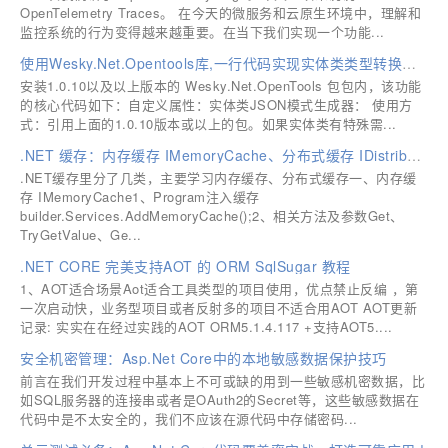
OpenTelemetry Traces。 在今天的微服务和云原生环境中，理解和
监控系统的行为变得越来越重要。在当下我们实现一个功能...
使用Wesky.Net.Opentools库,一行代码实现实体类类型转换为Json格式字符串
安装1.0.10以及以上版本的 Wesky.Net.OpenTools 包包内，该功能
的核心代码如下：自定义属性：实体类JSON模式生成器： 使用方
式：引用上面的1.0.10版本或以上的包。如果实体类有特殊需...
.NET 缓存：内存缓存 IMemoryCache、分布式缓存 IDistributedCache（Redis）
.NET缓存里分了几类，主要学习内存缓存、分布式缓存一、内存缓
存 IMemoryCache1、Program注入缓存
builder.Services.AddMemoryCache();2、相关方法及参数Get、
TryGetValue、Ge...
.NET CORE 完美支持AOT 的 ORM SqlSugar 教程
1、AOT适合场景Aot适合工具类型的项目使用，优点禁止反编 ，第
一次启动快，业务型项目或者反射多的项目不适合用AOT AOT更新
记录: 实实在在经过实践的AOT ORM5.1.4.117 +支持AOT5....
安全机密管理：Asp.Net Core中的本地敏感数据保护技巧
前言在我们开发过程中基本上不可或缺的用到一些敏感机密数据，比
如SQL服务器的连接串或者是OAuth2的Secret等，这些敏感数据在
代码中是不太安全的，我们不应该在源代码中存储密码...