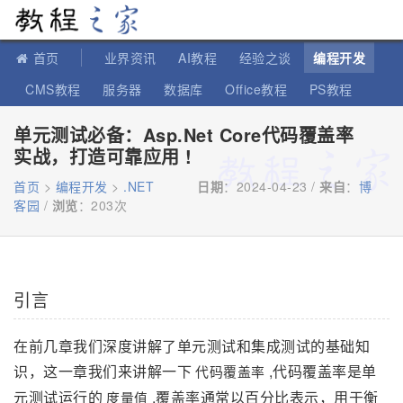
教程之家
首页
业界资讯
AI教程
经验之谈
编程开发
CMS教程
服务器
数据库
Office教程
PS教程
软件教程
IT知识
苹果教程
单元测试必备：Asp.Net Core代码覆盖率
实战，打造可靠应用 !
首页
>
编程开发
>
.NET
日期
：2024-04-23 /
来自
：
博
客园
/
浏览
：
203次
引言
在前几章我们深度讲解了单元测试和集成测试的基础知
识，这一章我们来讲解一下
,代码覆盖率是单
代码覆盖率
元测试运行的
,覆盖率通常以百分比表示，用于衡
度量值