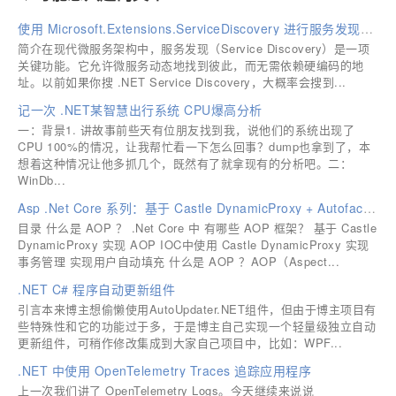
使用 Microsoft.Extensions.ServiceDiscovery 进行服务发现并调用
简介在现代微服务架构中，服务发现（Service Discovery）是一项
关键功能。它允许微服务动态地找到彼此，而无需依赖硬编码的地
址。以前如果你搜 .NET Service Discovery，大概率会搜到...
记一次 .NET某智慧出行系统 CPU爆高分析
一：背景1. 讲故事前些天有位朋友找到我，说他们的系统出现了
CPU 100%的情况，让我帮忙看一下怎么回事？dump也拿到了，本
想着这种情况让他多抓几个，既然有了就拿现有的分析吧。二：
WinDb...
Asp .Net Core 系列：基于 Castle DynamicProxy + Autofac 实践 AOP 以及实现事务、用户填充功能
目录 什么是 AOP ？ .Net Core 中 有哪些 AOP 框架？ 基于 Castle
DynamicProxy 实现 AOP IOC中使用 Castle DynamicProxy 实现
事务管理 实现用户自动填充 什么是 AOP ？AOP（Aspect...
.NET C# 程序自动更新组件
引言本来博主想偷懒使用AutoUpdater.NET组件，但由于博主项目有
些特殊性和它的功能过于多，于是博主自己实现一个轻量级独立自动
更新组件，可稍作修改集成到大家自己项目中，比如：WPF...
.NET 中使用 OpenTelemetry Traces 追踪应用程序
上一次我们讲了 OpenTelemetry Logs。今天继续来说说