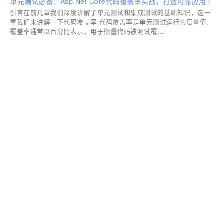
单元测试必备：Asp.Net Core代码覆盖率实战，打造可靠应用 !
引言在前几章我们深度讲解了单元测试和集成测试的基础知识，这一
章我们来讲解一下代码覆盖率,代码覆盖率是单元测试运行的度量值,
覆盖率通常以百分比表示，用于衡量代码被测试覆...