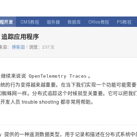
程开发
CMS教程
服务器
数据库
Office教程
PS教程
ces 追踪应用程序
来自
：
博客园
/
浏览
：
237次
天继续来说说
。
OpenTelemetry Traces
系统的行为变得越来越重要。在当下我们实现一个功能可能需要
用如蜘蛛网一样。分布式追踪这个时候就至关重要。它可以把我
trouble shooting 都非常用帮助。
提供的一种遥测数据类型，用于记录和描述在分布式系统中
y