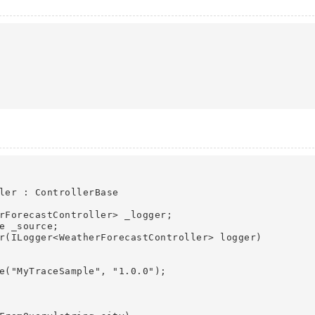
ler : ControllerBase

rForecastController> _logger;

e _source;

r(ILogger<WeatherForecastController> logger)

e("MyTraceSample", "1.0.0");
