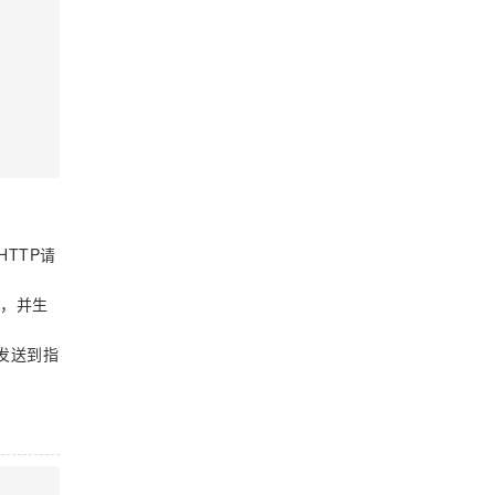
TTP请
，并生
据发送到指