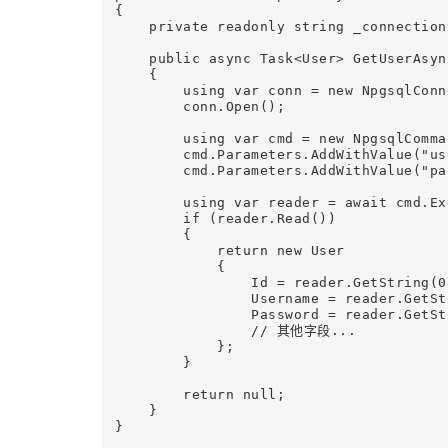
{

    private readonly string _connection
    public async Task<User> GetUserAsyn
    {

        using var conn = new NpgsqlConn
        conn.Open();

        using var cmd = new NpgsqlComma
        cmd.Parameters.AddWithValue("us
        cmd.Parameters.AddWithValue("pa
        using var reader = await cmd.Ex
        if (reader.Read())

        {

            return new User

            {

                Id = reader.GetString(0)
                Username = reader.GetStr
                Password = reader.GetStr
                // 其他字段...

            };

        }

        return null;

    }

}
