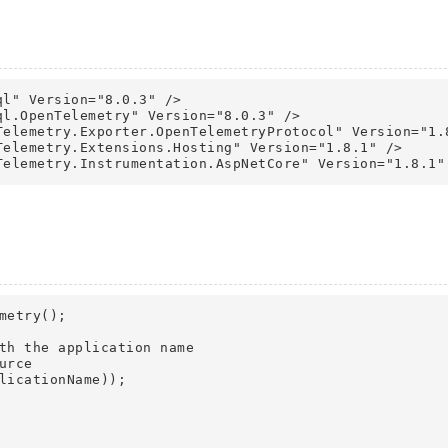
etry();

th the application name

rce

licationName));
