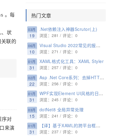
。每
热门文章
ns
.Net依赖注入神器Scrutor(上)
03月
L、状
19
浏览：281 / 评论：0
相关联的
Visual Studio 2022常见的报错以及处理方案图文详解
06月
10
浏览：271 / 评论：0
XAML格式化工具：XAML Styler
01月
31
浏览：257 / 评论：0
Asp .Net Core系列：去掉HTTPS配置和SSL证书
02月
22
浏览：256 / 评论：0
WPF实现Element UI风格的日期时间选择器
01月
31
浏览：245 / 评论：0
dotNet8 全局异常处理
03月
15
浏览：241 / 评论：0
程序对
【译】基于XAML的跨平台框架对比分析
01月
口来演
31
浏览：237 / 评论：0