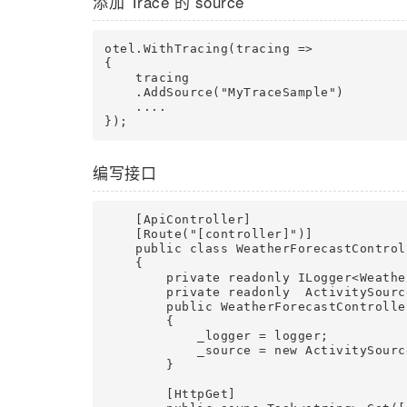
添加 Trace 的 source
otel.WithTracing(tracing =>

{

    tracing

    .AddSource("MyTraceSample")

    ....

编写接口
    [ApiController]

    [Route("[controller]")]

    public class WeatherForecastControl
    {

        private readonly ILogger<Weathe
        private readonly  ActivitySourc
        public WeatherForecastControlle
        {

            _logger = logger;

            _source = new ActivitySourc
        }

        [HttpGet]
