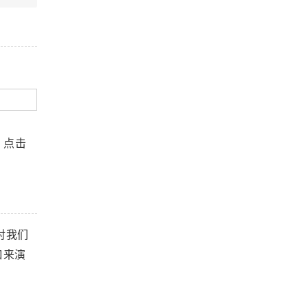
s。点击
对我们
口来演