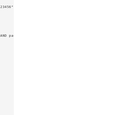
23456";

AND password = @password", conn);
