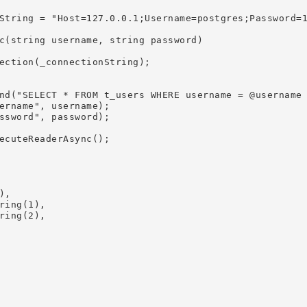
String = "Host=127.0.0.1;Username=postgres;Password=1
c(string username, string password)

ection(_connectionString);

nd("SELECT * FROM t_users WHERE username = @username 
ername", username);

ssword", password);

ecuteReaderAsync();

,

ing(1),

ing(2),
