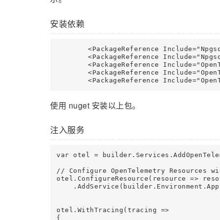
安装依赖
	<PackageReference Include="Npgsql" Version="8.0.3" />

	<PackageReference Include="Npgsql.OpenTelemetry" Version="8.0.3" />

	<PackageReference Include="OpenTelemetry.Exporter.OpenTelemetryProtocol" Version="1.8.1" />

	<PackageReference Include="OpenTelemetry.Extensions.Hosting" Version="1.8.1" />

使用 nuget 安装以上包。
注入服务
var otel = builder.Services.AddOpenTelem
// Configure OpenTelemetry Resources wi
otel.ConfigureResource(resource => resou
    .AddService(builder.Environment.App
otel.WithTracing(tracing =>

{
