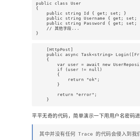
public class User

{

    public string Id { get; set; }

    public string Username { get; set; }
    public string Password { get; set; }
    // 其他字段...

    [HttpPost]

    public async Task<string> Login([Fr
    {

        var user = await new UserReposi
        if (user != null)

        {

            return "ok";

        }

        return "error";

平平无奇的代码，简单演示一下用用户名密码
其中并没有任何
的代码会侵入到我
Trace