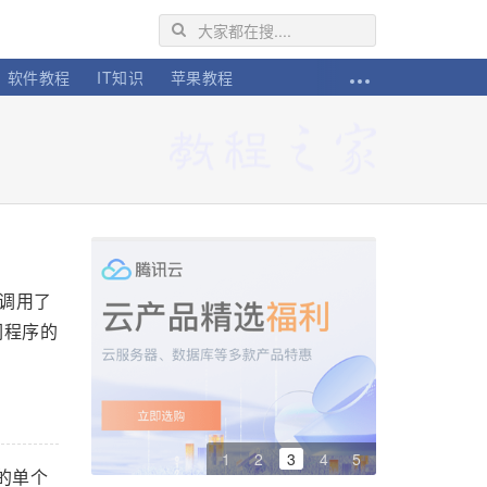
软件教程
IT知识
苹果教程
调用了
们程序的
1
2
3
4
5
的单个