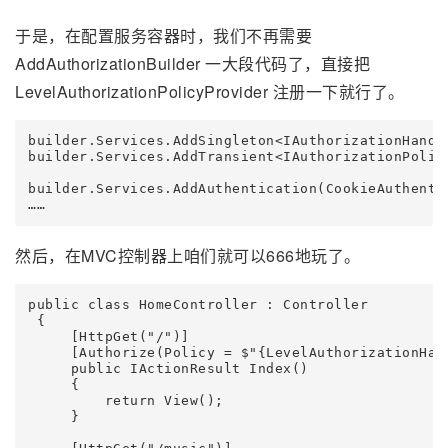
于是，在配置服务容器时，我们不再需要
AddAuthorizationBuilder 一大段代码了，直接把
LevelAuthorizationPolicyProvider 注册一下就行了。
builder.Services.AddSingleton<IAuthorizationHandle
builder.Services.AddTransient<IAuthorizationPolic
builder.Services.AddAuthentication(CookieAuthenti
……
然后，在MVC控制器上咱们就可以666地玩了。
public class HomeController : Controller

 {

     [HttpGet("/")]

     [Authorize(Policy = $"{LevelAuthorizationHand
     public IActionResult Index()

     {

         return View();

     }
