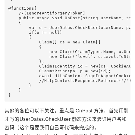
@functions{

    //[IgnoreAntiforgeryToken]

    public async void OnPost(string userName, stri
    {

        var u = UserDatas.CheckUser(userName, pass
        if(u != null)

        {

            Claim[] cs = new Claim[]

            {

                new Claim(ClaimTypes.Name, u.UserN
                new Claim("level", u.Level.To
            };

            ClaimsIdentity id = new(cs, CookieAut
            ClaimsPrincipal p = new(id);

            await HttpContext.SignInAsync(CookieA
            //HttpContext.Response.Redirect("/");

        }

    }

其他的各位可以不关注，重点是 OnPost 方法，首先用刚
才写的UserDatas.CheckUser 静态方法来验证用户名和
密码（这个是要我们自己写代码来完成的，