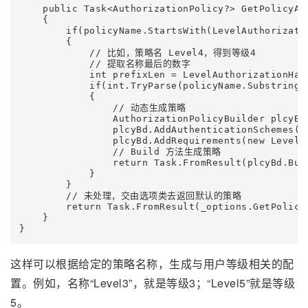
    public Task<AuthorizationPolicy?> GetPolicyAsy
    {

        if(policyName.StartsWith(LevelAuthorizati
        {

            // 比如，策略名 Level4，得到等级4

            // 提取名称最后的数字

            int prefixLen = LevelAuthorizationHand
            if(int.TryParse(policyName.Substring(p
            {

                // 动态生成策略

                AuthorizationPolicyBuilder plcyBd
                plcyBd.AddAuthenticationSchemes(C
                plcyBd.AddRequirements(new LevelAu
                // Build 方法生成策略

                return Task.FromResult(plcyBd.Buil
            }

        }

        // 未处理，交由选项类去返回默认的策略

        return Task.FromResult(_options.GetPolicy(
    }

这样可以根据给定的策略名称，生成与用户等级相关的配
置。例如，名称“Level3”，就是等级3；“Level5”就是等级
5。