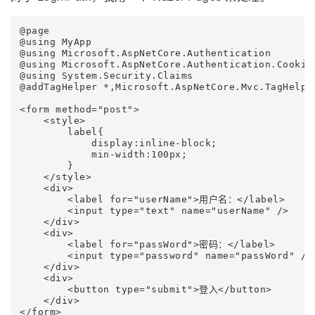
@page

@using MyApp

@using Microsoft.AspNetCore.Authentication

@using Microsoft.AspNetCore.Authentication.Cookies
@using System.Security.Claims

@addTagHelper *,Microsoft.AspNetCore.Mvc.TagHelper
<form method="post">

    <style>

        label{

            display:inline-block;

            min-width:100px;

        }

    </style>

    <div>

        <label for="userName">用户名：</label>

        <input type="text" name="userName" />

    </div>

    <div>

        <label for="passWord">密码：</label>

        <input type="password" name="passWord" />

    </div>

    <div>

        <button type="submit">登入</button>

    </div>

</form>
