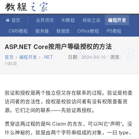
教程之家
首页
业界资讯
AI教程
经验之谈
编程开发
CMS教程
服务器
数据库
Office教程
PS教程
软件教程
IT知识
苹果教程
ASP.NET Core按用户等级授权的方法
首页
>
编程开发
>
.NET
日期
：2024-06-10 /
浏览
：
100次
验证和授权是两个独立但又存在联系的过程。验证是检查
访问者的合法性，授权是校验访问者有没有权限查看资
源。它们之间的联系——先验证再授权。
贯穿这两过程的是叫 Claim 的东东，可以叫它“声明”。没
什么神秘的，就是由两个字符串组成的对象，一曰 type，