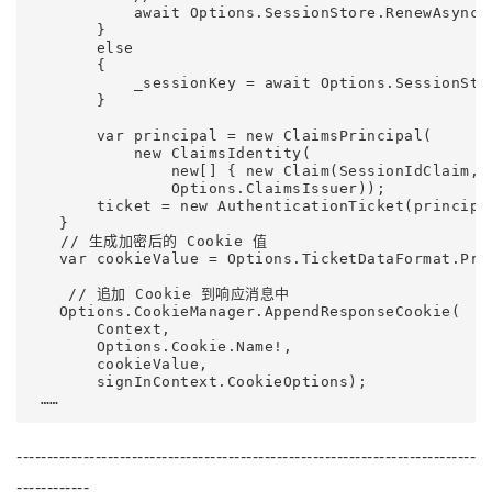
           await Options.SessionStore.RenewAsync(
       }

       else

       {

           _sessionKey = await Options.SessionSto
       }

       var principal = new ClaimsPrincipal(

           new ClaimsIdentity(

               new[] { new Claim(SessionIdClaim, 
               Options.ClaimsIssuer));

       ticket = new AuthenticationTicket(principal
   }

　　// 生成加密后的 Cookie 值

   var cookieValue = Options.TicketDataFormat.Pro
    // 追加 Cookie 到响应消息中

   Options.CookieManager.AppendResponseCookie(

       Context,

       Options.Cookie.Name!,

       cookieValue,

       signInContext.CookieOptions);

 ……
----------------------------------------------------------------------------
------------