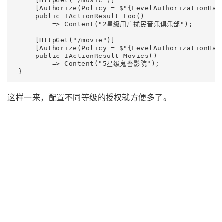
     [HttpGet("/music")]

     [Authorize(Policy = $"{LevelAuthorizationHand
     public IActionResult Foo()

         => Content("2星级用户扰民音乐俱乐部");

     [HttpGet("/movie")]

     [Authorize(Policy = $"{LevelAuthorizationHand
     public IActionResult Movies()

         => Content("5星级鬼畜影院");

 }
这样一来，配置不同等级的授权就方便多了。