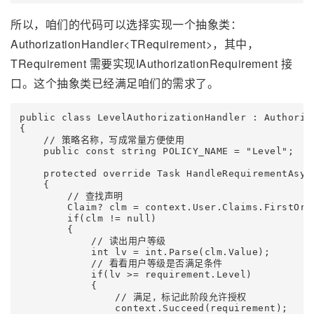
所以，咱们的代码可以选择实现一个抽象类：
AuthorizationHandler<TRequirement>，其中，
TRequirement 需要实现IAuthorizationRequirement 接
口。这个抽象类已经满足咱们的需求了。
public class LevelAuthorizationHandler : Authoriz
{

    // 策略名称，写成常量方便使用

    public const string POLICY_NAME = "Level";

    protected override Task HandleRequirementAsyn
    {

        // 查找声明

        Claim? clm = context.User.Claims.FirstOrDe
        if(clm != null)

        {

            // 读出用户等级

            int lv = int.Parse(clm.Value);

            // 看看用户等级是否满足条件

            if(lv >= requirement.Level)

            {

                // 满足，标记此阶段允许授权

                context.Succeed(requirement);
