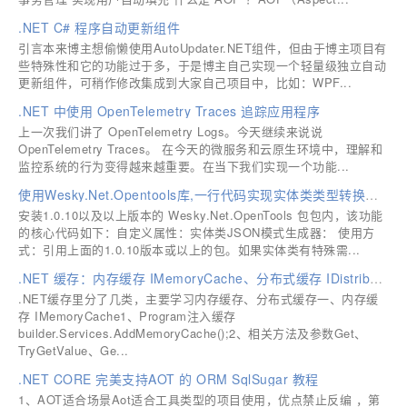
.NET C# 程序自动更新组件
引言本来博主想偷懒使用AutoUpdater.NET组件，但由于博主项目有
些特殊性和它的功能过于多，于是博主自己实现一个轻量级独立自动
更新组件，可稍作修改集成到大家自己项目中，比如：WPF...
.NET 中使用 OpenTelemetry Traces 追踪应用程序
上一次我们讲了 OpenTelemetry Logs。今天继续来说说
OpenTelemetry Traces。 在今天的微服务和云原生环境中，理解和
监控系统的行为变得越来越重要。在当下我们实现一个功能...
使用Wesky.Net.Opentools库,一行代码实现实体类类型转换为Json格式字符串
安装1.0.10以及以上版本的 Wesky.Net.OpenTools 包包内，该功能
的核心代码如下：自定义属性：实体类JSON模式生成器： 使用方
式：引用上面的1.0.10版本或以上的包。如果实体类有特殊需...
.NET 缓存：内存缓存 IMemoryCache、分布式缓存 IDistributedCache（Redis）
.NET缓存里分了几类，主要学习内存缓存、分布式缓存一、内存缓
存 IMemoryCache1、Program注入缓存
builder.Services.AddMemoryCache();2、相关方法及参数Get、
TryGetValue、Ge...
.NET CORE 完美支持AOT 的 ORM SqlSugar 教程
1、AOT适合场景Aot适合工具类型的项目使用，优点禁止反编 ，第