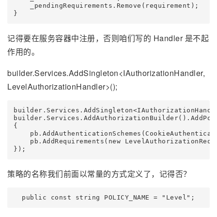
    _pendingRequirements.Remove(requirement);

}
记得要在服务容器中注册，否则咱们写的 Handler 是不起
作用的。
builder.Services.AddSingleton<IAuthorizationHandler,
LevelAuthorizationHandler>();
builder.Services.AddSingleton<IAuthorizationHandle
builder.Services.AddAuthorizationBuilder().AddPol
{

    pb.AddAuthenticationSchemes(CookieAuthenticati
    pb.AddRequirements(new LevelAuthorizationRequi
});
策略的名称我们前面以常量的方式定义了，记得否？
  public const string POLICY_NAME = "Level";