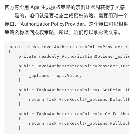
官方有个用 Age 生成授权策略的示例让老周获得了灵感
——是的，咱们就是要动态生成授权策略。需要用到一个
接口：IAuthorizationPolicyProvider。这个接口可以根据
策略名称返回授权策略，所以，咱们可以拿它做文章。
public class LevelAuthorizationPolicyProvider : IA
{

    private readonly AuthorizationOptions _options
    public LevelAuthorizationPolicyProvider(IOptio
    {

        _options = opt.Value;

    }

    public Task<AuthorizationPolicy> GetDefaultPol
    {

        return Task.FromResult(_options.DefaultPol
    }

    public Task<AuthorizationPolicy?> GetFallbackP
    {

        return Task.FromResult(_options.FallbackPo
    }
