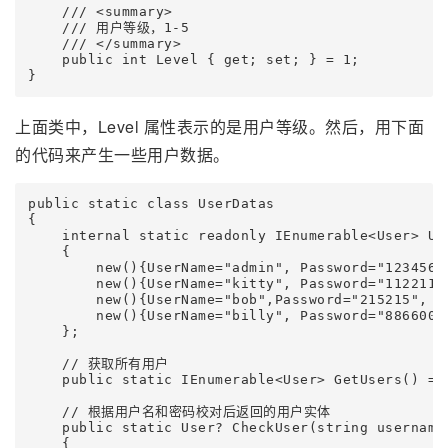
    /// <summary>

    /// 用户等级，1-5

    /// </summary>

    public int Level { get; set; } = 1;

}
上面类中，Level 属性表示的是用户等级。然后，用下面
的代码来产生一些用户数据。
public static class UserDatas

{

    internal static readonly IEnumerable<User> Use
    {

        new(){UserName="admin", Password="123456",
        new(){UserName="kitty", Password="112211",
        new(){UserName="bob",Password="215215", Le
        new(){UserName="billy", Password="886600",
    };

    // 获取所有用户

    public static IEnumerable<User> GetUsers() => 
    // 根据用户名和密码校对后返回的用户实体

    public static User? CheckUser(string username,
    {
