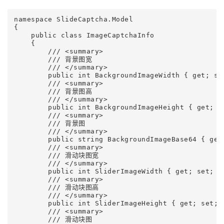
namespace SlideCaptcha.Model

{

    public class ImageCaptchaInfo

    {

        /// <summary>

        /// 背景图宽

        /// </summary>

        public int BackgroundImageWidth { get; set
        /// <summary>

        /// 背景图高

        /// </summary>

        public int BackgroundImageHeight { get; se
        /// <summary>

        /// 背景图

        /// </summary>

        public string BackgroundImageBase64 { get;
        /// <summary>

        /// 滑动块图宽

        /// </summary>

        public int SliderImageWidth { get; set; }

        /// <summary>

        /// 滑动块图高

        /// </summary>

        public int SliderImageHeight { get; set; }
        /// <summary>

        /// 滑动块图
