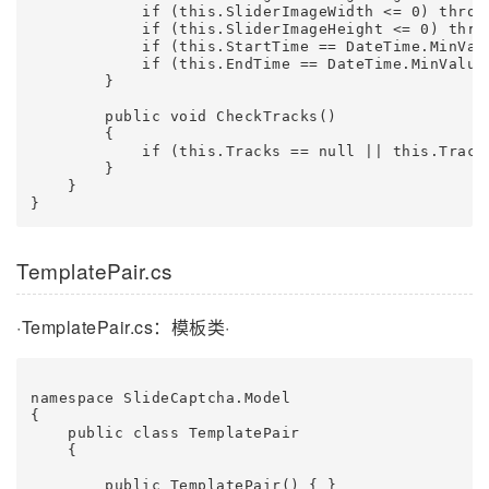
            if (this.SliderImageWidth <= 0) thro
            if (this.SliderImageHeight <= 0) thr
            if (this.StartTime == DateTime.MinVa
            if (this.EndTime == DateTime.MinValu
        }

        public void CheckTracks()

        {

            if (this.Tracks == null || this.Trac
        }

    }

}
TemplatePair.cs
·TemplatePair.cs：模板类·
namespace SlideCaptcha.Model

{

    public class TemplatePair

    {

        public TemplatePair() { }
