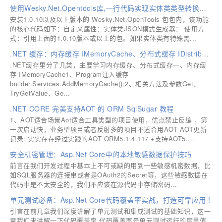
使用Wesky.Net.Opentools库,一行代码实现实体类类型转换为Json格式字符串
安装1.0.10以及以上版本的 Wesky.Net.OpenTools 包包内，该功能
的核心代码如下：自定义属性：实体类JSON模式生成器： 使用方
式：引用上面的1.0.10版本或以上的包。如果实体类有特殊需...
.NET 缓存：内存缓存 IMemoryCache、分布式缓存 IDistributedCache（Redis）
.NET缓存里分了几类，主要学习内存缓存、分布式缓存一、内存缓
存 IMemoryCache1、Program注入缓存
builder.Services.AddMemoryCache();2、相关方法及参数Get、
TryGetValue、Ge...
.NET CORE 完美支持AOT 的 ORM SqlSugar 教程
1、AOT适合场景Aot适合工具类型的项目使用，优点禁止反编 ，第
一次启动快，业务型项目或者反射多的项目不适合用AOT AOT更新
记录: 实实在在经过实践的AOT ORM5.1.4.117 +支持AOT5....
安全机密管理：Asp.Net Core中的本地敏感数据保护技巧
前言在我们开发过程中基本上不可或缺的用到一些敏感机密数据，比
如SQL服务器的连接串或者是OAuth2的Secret等，这些敏感数据在
代码中是不太安全的，我们不应该在源代码中存储密码...
单元测试必备：Asp.Net Core代码覆盖率实战，打造可靠应用 !
引言在前几章我们深度讲解了单元测试和集成测试的基础知识，这一
章我们来讲解一下代码覆盖率,代码覆盖率是单元测试运行的度量值,