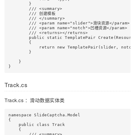
        }

        /// <summary>

        /// 创建模板

        /// </summary>

        /// <param name="slider">滑块资源</param>

        /// <param name="notch">凹槽资源</param>

        /// <returns></returns>

        public static TemplatePair Create(Resourc
        {

            return new TemplatePair(slider, notch,
        }

    }

}
Track.cs
Track.cs ：滑动数据实体类
namespace SlideCaptcha.Model

{

    public class Track

    {

        /// <summary>
