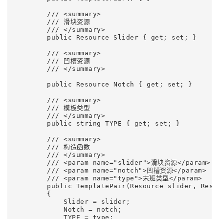
        /// <summary>

        /// 滑块资源

        /// </summary>

        public Resource Slider { get; set; }

        /// <summary>

        /// 凹槽资源

        /// </summary>

        public Resource Notch { get; set; }

        /// <summary>

        /// 模板类型

        /// </summary>

        public string TYPE { get; set; }

        /// <summary>

        /// 构造函数

        /// </summary>

        /// <param name="slider">滑块资源</param>

        /// <param name="notch">凹槽资源</param>

        /// <param name="type">末班类型</param>

        public TemplatePair(Resource slider, Resou
        {

            Slider = slider;

            Notch = notch;

            TYPE = type;
