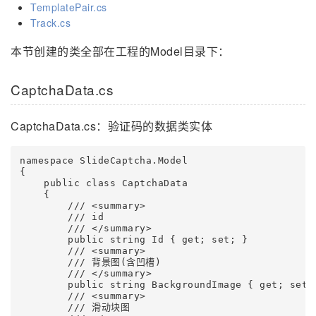
TemplatePair.cs
Track.cs
本节创建的类全部在工程的Model目录下：
CaptchaData.cs
CaptchaData.cs：验证码的数据类实体
namespace SlideCaptcha.Model

{

    public class CaptchaData

    {

        /// <summary>

        /// id

        /// </summary>

        public string Id { get; set; }

        /// <summary>

        /// 背景图(含凹槽)

        /// </summary>

        public string BackgroundImage { get; set; 
        /// <summary>

        /// 滑动块图
