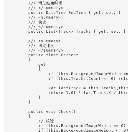
        /// 滑动结束时间

        /// </summary>

        public DateTime EndTime { get; set; }

        /// <summary>

        /// 轨迹

        /// </summary>

        public List<Track> Tracks { get; set; }

        /// <summary>

        /// 滑动比例

        /// </summary>

        public float Percent

        {

            get

            {

                if (this.BackgroundImageWidth <= 0
                if (this.Tracks.Count <= 0) return
                var lastTrack = this.Tracks[this.T
                return 1.0f * lastTrack.X / this.B
            }

        }

        public void Check()

        {

            // 校验

            if (this.BackgroundImageWidth <= 0) 
            if (this.BackgroundImageHeight <= 0)