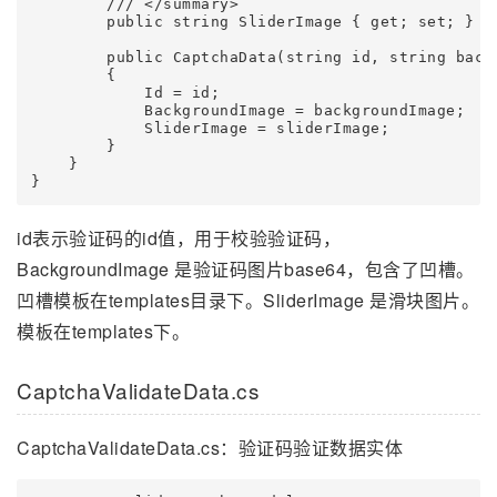
        /// </summary>

        public string SliderImage { get; set; }

        public CaptchaData(string id, string backg
        {

            Id = id;

            BackgroundImage = backgroundImage;

            SliderImage = sliderImage;

        }

    }

id表示验证码的id值，用于校验验证码，
BackgroundImage 是验证码图片base64，包含了凹槽。
凹槽模板在templates目录下。SliderImage 是滑块图片。
模板在templates下。
CaptchaValidateData.cs
CaptchaValidateData.cs：验证码验证数据实体