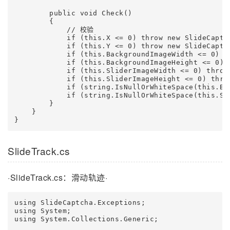
        public void Check()

        {

            // 校验

            if (this.X <= 0) throw new SlideCap
            if (this.Y <= 0) throw new SlideCap
            if (this.BackgroundImageWidth <= 0) 
            if (this.BackgroundImageHeight <= 0)
            if (this.SliderImageWidth <= 0) thro
            if (this.SliderImageHeight <= 0) thr
            if (string.IsNullOrWhiteSpace(this.B
            if (string.IsNullOrWhiteSpace(this.S
        }

    }

}
SlideTrack.cs
·SlideTrack.cs：滑动轨迹·
using SlideCaptcha.Exceptions;

using System;

using System.Collections.Generic;
