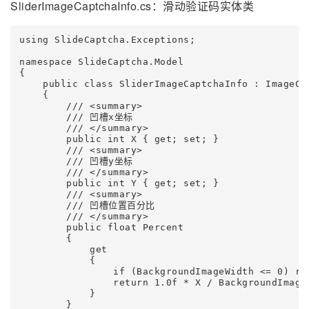
SliderImageCaptchaInfo.cs：滑动验证码实体类
using SlideCaptcha.Exceptions;

namespace SlideCaptcha.Model

{

    public class SliderImageCaptchaInfo : ImageCap
    {

        /// <summary>

        /// 凹槽x坐标

        /// </summary>

        public int X { get; set; }

        /// <summary>

        /// 凹槽y坐标

        /// </summary>

        public int Y { get; set; }

        /// <summary>

        /// 凹槽位置百分比

        /// </summary>

        public float Percent

        {

            get

            {

                if (BackgroundImageWidth <= 0) ret
                return 1.0f * X / BackgroundImageW
            }

        }
