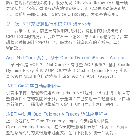
简介在现代微服务架构中，服务发现（Service Discovery）是一项
关键功能。它允许微服务动态地找到彼此，而无需依赖硬编码的地
址。以前如果你搜 .NET Service Discovery，大概率会搜到...
记一次 .NET某智慧出行系统 CPU爆高分析
一：背景1. 讲故事前些天有位朋友找到我，说他们的系统出现了
CPU 100%的情况，让我帮忙看一下怎么回事？dump也拿到了，本
想着这种情况让他多抓几个，既然有了就拿现有的分析吧。二：
WinDb...
Asp .Net Core 系列：基于 Castle DynamicProxy + Autofac 实践 AOP 以及实现事务、用户填充功能
目录 什么是 AOP ？ .Net Core 中 有哪些 AOP 框架？ 基于 Castle
DynamicProxy 实现 AOP IOC中使用 Castle DynamicProxy 实现
事务管理 实现用户自动填充 什么是 AOP ？AOP（Aspect...
.NET C# 程序自动更新组件
引言本来博主想偷懒使用AutoUpdater.NET组件，但由于博主项目有
些特殊性和它的功能过于多，于是博主自己实现一个轻量级独立自动
更新组件，可稍作修改集成到大家自己项目中，比如：WPF...
.NET 中使用 OpenTelemetry Traces 追踪应用程序
上一次我们讲了 OpenTelemetry Logs。今天继续来说说
OpenTelemetry Traces。 在今天的微服务和云原生环境中，理解和
监控系统的行为变得越来越重要。在当下我们实现一个功能...