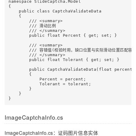
namespace SlideCaptcha.Model

{

    public class CaptchaValidateData

    {

        /// <summary>

        /// 滑动比例

        /// </summary>

        public float Percent { get; set; }

        /// <summary>

        /// 容错值(校验时用，缺口位置与实际滑动位置匹配容错
        /// </summary>

        public float Tolerant { get; set; }

        public CaptchaValidateData(float percent, 
        {

            Percent = percent;

            Tolerant = tolerant;

        }

    }

}
ImageCaptchaInfo.cs
ImageCaptchaInfo.cs：证码图片信息实体