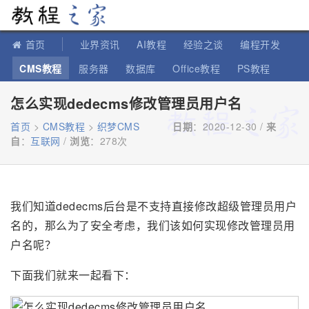
教程之家
首页
业界资讯
AI教程
经验之谈
编程开发
CMS教程
服务器
数据库
Office教程
PS教程
软件教程
IT知识
苹果教程
怎么实现dedecms修改管理员用户名
首页
>
CMS教程
>
织梦CMS
日期
：2020-12-30 /
来
自
：
互联网
/
浏览
：
278次
我们知道dedecms后台是不支持直接修改超级管理员用户
名的，那么为了安全考虑，我们该如何实现修改管理员用
户名呢？
下面我们就来一起看下：