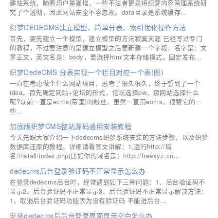
建站系统，随着用户量骤增，一些不法者更是将织梦内容管理系统研
究了个透彻，因此网站安全不容忽视。data目录是系统缓存...
织梦DEDECMS建立模型、简单分表、索引优化操作方法
首先，要先建立一个模型，建立模型的方法寂寞天涯 已经写过专门
的教程，不过要注意的是建立模型之后要新建一个字段，名字是：文
章正文，英文名是：body，要选择html文本存储模式。固定发布...
织梦DedeCMS 分表实现一个栏目对应一个表(图)
一直在考虑做个什么网站项目，思考了很久很久，终于想到了一个
idea，首先确定网站+论坛的形式，论坛选择pw，那网站选择什么
呢?以前一直是ecms(帝国)的粉丝，虽然一直用ecms，很赞它的一
些...
加固版织梦CMS整站源码通用安装教程
今天先跟大家介绍一下dedecms织梦系统安装的方法步骤，以及织梦
数据库还原的教程。详细请看图文讲解：1.运行http://域
名/install/index.php(比如你的域名是：http://freexyz.cn...
dedecms后台登录验证码不正常显示怎么办
在登录dedecms后台时，经常遇到如下三种问题：1、后台验证码不
显示2、后台验证码不正常显示3、后台验证码不正常显示解决方法：
1、取消后台验证码功能因为没有验证码 不能进后台...
安装dedecms后后台登录界面显示空白怎么办