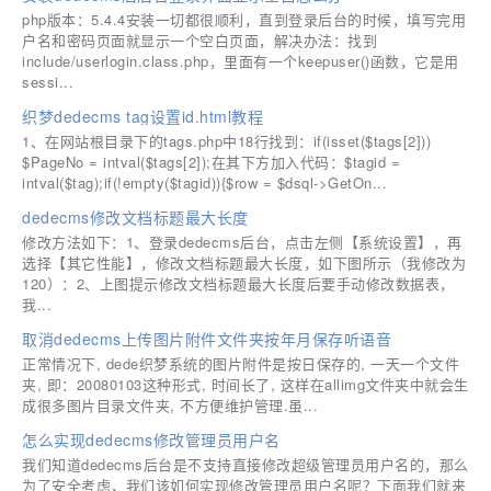
php版本：5.4.4安装一切都很顺利，直到登录后台的时候，填写完用
户名和密码页面就显示一个空白页面，解决办法：找到
include/userlogin.class.php，里面有一个keepuser()函数，它是用
sessi...
织梦dedecms tag设置id.html教程
1、在网站根目录下的tags.php中18行找到：if(isset($tags[2]))
$PageNo = intval($tags[2]);在其下方加入代码：$tagid =
intval($tag);if(!empty($tagid)){$row = $dsql->GetOn...
dedecms修改文档标题最大长度
修改方法如下：1、登录dedecms后台，点击左侧【系统设置】，再
选择【其它性能】，修改文档标题最大长度，如下图所示（我修改为
120）：2、上图提示修改文档标题最大长度后要手动修改数据表，
我...
取消dedecms上传图片附件文件夹按年月保存听语音
正常情况下, dede织梦系统的图片附件是按日保存的, 一天一个文件
夹, 即：20080103这种形式, 时间长了, 这样在allimg文件夹中就会生
成很多图片目录文件夹, 不方便维护管理.虽...
怎么实现dedecms修改管理员用户名
我们知道dedecms后台是不支持直接修改超级管理员用户名的，那么
为了安全考虑，我们该如何实现修改管理员用户名呢？下面我们就来