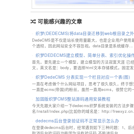
可能感兴趣的文章
织梦(DEDECMS)将data目录迁移到web根目录之
DedeCMS是不仅是站长使用量最大，也是企业用户使
个透彻，因此网站安全不容忽视。data目录是系统缓存...
织梦DEDECMS建立模型、简单分表、索引优化操
首先，要先建立一个模型，建立模型的方法寂寞天涯 已
文，英文名是：body，要选择html文本存储模式。固定发布
织梦DedeCMS 分表实现一个栏目对应一个表(图)
一直在考虑做个什么网站项目，思考了很久很久，终于想到
一直是ecms(帝国)的粉丝，虽然一直用ecms，很赞它的一些
加固版织梦CMS整站源码通用安装教程
今天先跟大家介绍一下dedecms织梦系统安装的方法步骤，
名/install/index.php(比如你的域名是：http://freexyz.cn.
dedecms后台登录验证码不正常显示怎么办
在登录dedecms后台时，经常遇到如下三种问题：1、
取消后台验证码功能因为没有验证码 不能进后台...