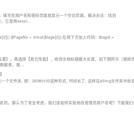
时候，填写完用户名和密码页面就显示一个空白页面，解决办法：找到
函数，它是用sessi...
)) $PageNo = intval($tags[2]);在其下方加入代码：$tagid =
系统设置】，再选择【其它性能】，修改文档标题最大长度，如下图所示（我修
据表，我...
音
个文件夹, 即：20080103这种形式, 时间长了, 这样在allimg文件夹中
用户名的，那么为了安全考虑，我们该如何实现修改管理员用户名呢？下面我们