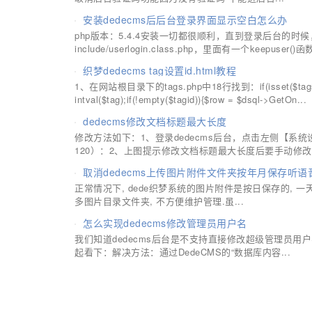
安装dedecms后后台登录界面显示空白怎么办
php版本：5.4.4安装一切都很顺利，直到登录后台的
include/userlogin.class.php，里面有一个keepuser()
织梦dedecms tag设置id.html教程
1、在网站根目录下的tags.php中18行找到：if(isset($tags[2]
intval($tag);if(!empty($tagid)){$row = $dsql->GetOn...
dedecms修改文档标题最大长度
修改方法如下：1、登录dedecms后台，点击左侧【
120）：2、上图提示修改文档标题最大长度后要手动修改数
取消dedecms上传图片附件文件夹按年月保存听语
正常情况下, dede织梦系统的图片附件是按日保存的, 一天一
多图片目录文件夹, 不方便维护管理.虽...
怎么实现dedecms修改管理员用户名
我们知道dedecms后台是不支持直接修改超级管理员
起看下：解决方法：通过DedeCMS的“数据库内容...