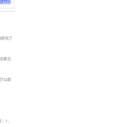
统研究了
文章正
呢?以前
法：1、