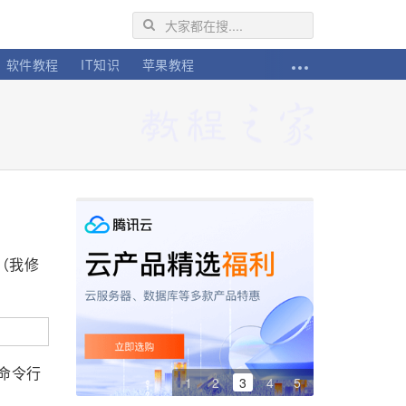
软件教程
IT知识
苹果教程
（我修
命令行
1
2
3
4
5