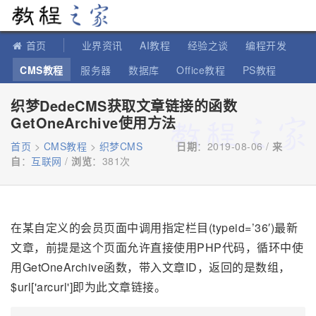
教程之家
首页
业界资讯
AI教程
经验之谈
编程开发
CMS教程
服务器
数据库
Office教程
PS教程
软件教程
IT知识
苹果教程
织梦DedeCMS获取文章链接的函数
GetOneArchive使用方法
首页
>
CMS教程
>
织梦CMS
日期
：2019-08-06 /
来
自
：
互联网
/
浏览
：
381次
在某自定义的会员页面中调用指定栏目(typeid=’36′)最新
文章，前提是这个页面允许直接使用PHP代码，循环中使
用GetOneArchive函数，带入文章ID，返回的是数组，
$url['arcurl']即为此文章链接。