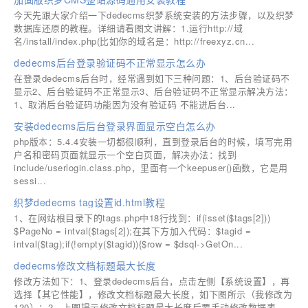
今天先跟大家介绍一下dedecms织梦系统安装的方法步骤，以及织梦
数据库还原的教程。详细请看图文讲解：1.运行http://域
名/install/index.php(比如你的域名是：http://freexyz.cn...
dedecms后台登录验证码不正常显示怎么办
在登录dedecms后台时，经常遇到如下三种问题：1、后台验证码不
显示2、后台验证码不正常显示3、后台验证码不正常显示解决方法：
1、取消后台验证码功能因为没有验证码 不能进后台...
安装dedecms后后台登录界面显示空白怎么办
php版本：5.4.4安装一切都很顺利，直到登录后台的时候，填写完用
户名和密码页面就显示一个空白页面，解决办法：找到
include/userlogin.class.php，里面有一个keepuser()函数，它是用
sessi...
织梦dedecms tag设置id.html教程
1、在网站根目录下的tags.php中18行找到：if(isset($tags[2]))
$PageNo = intval($tags[2]);在其下方加入代码：$tagid =
intval($tag);if(!empty($tagid)){$row = $dsql->GetOn...
dedecms修改文档标题最大长度
修改方法如下：1、登录dedecms后台，点击左侧【系统设置】，再
选择【其它性能】，修改文档标题最大长度，如下图所示（我修改为
120）：2、上图提示修改文档标题最大长度后要手动修改数据表，