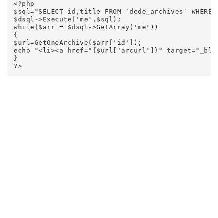
<?php

$sql="SELECT id,title FROM `dede_archives` WHERE 
$dsql->Execute('me',$sql);

while($arr = $dsql->GetArray('me'))

{

$url=GetOneArchive($arr['id']);

echo "<li><a href="{$url['arcurl']}" target="_blan
}

?>