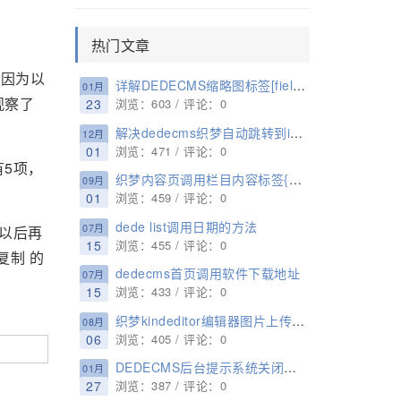
热门文章
?因为以
详解DEDECMS缩略图标签[field:picname/]和[field:litpic/]的区别
01月
观察了
23
浏览：603 / 评论：0
解决dedecms织梦自动跳转到index.html的问题
12月
01
浏览：471 / 评论：0
5项，
织梦内容页调用栏目内容标签{dede:field.content/}
09月
01
浏览：459 / 评论：0
dede list调用日期的方法
07月
以后再
15
浏览：455 / 评论：0
复制 的
dedecms首页调用软件下载地址
07月
15
浏览：433 / 评论：0
织梦kindeditor编辑器图片上传增加图片alt属性和title属性的方法
08月
06
浏览：405 / 评论：0
DEDECMS后台提示系统关闭会员功能，无法访问此页面的解决方法
01月
27
浏览：387 / 评论：0