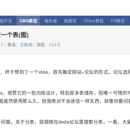
程开发
CMS教程
服务器
数据库
Office教程
PS教程
一个表(图)
12 /
来自
：
互联网
/
浏览
：
224次
终于想到了一个idea，首先确定网站+论坛的形式，论坛选择
ecms，很赞它的一些内核设计，特别是多表储存，但唯一可惜的
我虽然使用那么久，但我绝对不会迷信一样东西，就像你要问
一个问题，关于分表，就顺随在dede论坛里搜索分表，一看，大