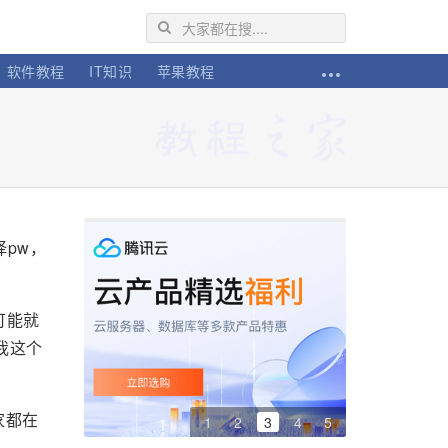
软件教程
IT知识
苹果教程
pw，
可能就
我这个
家都在
1
2
3
4
5