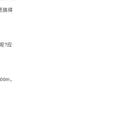
还搞得
呢?应
00m，