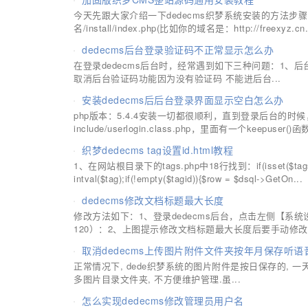
今天先跟大家介绍一下dedecms织梦系统安装的方法步骤，
名/install/index.php(比如你的域名是：http://freexyz.cn.
dedecms后台登录验证码不正常显示怎么办
在登录dedecms后台时，经常遇到如下三种问题：1、
取消后台验证码功能因为没有验证码 不能进后台...
安装dedecms后后台登录界面显示空白怎么办
php版本：5.4.4安装一切都很顺利，直到登录后台的
include/userlogin.class.php，里面有一个keepuser()
织梦dedecms tag设置id.html教程
1、在网站根目录下的tags.php中18行找到：if(isset($tags[2]
intval($tag);if(!empty($tagid)){$row = $dsql->GetOn...
dedecms修改文档标题最大长度
修改方法如下：1、登录dedecms后台，点击左侧【
120）：2、上图提示修改文档标题最大长度后要手动修改数
取消dedecms上传图片附件文件夹按年月保存听语
正常情况下, dede织梦系统的图片附件是按日保存的, 一天一
多图片目录文件夹, 不方便维护管理.虽...
怎么实现dedecms修改管理员用户名