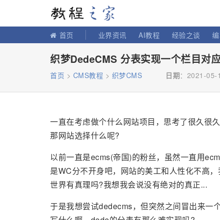
教程之家
首页
业界资讯
AI教程
经验之谈
编
织梦DedeCMS 分表实现一个栏目对应
首页
>
CMS教程
>
织梦CMS
日期
：2021-05-
一直在考虑做个什么网站项目，思考了很久很久，
那网站选择什么呢?
以前一直是ecms(帝国)的粉丝，虽然一直用
是WC分不开身吧，网站的美工和人性化不高，
世界有真理吗?我想我会说没有绝对的真正...
于是我想尝试dedecms，但突然之间冒出来
写什么啊，dede的分表有那么难实现吗?