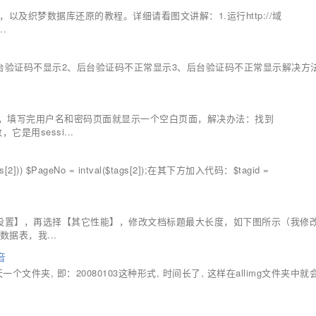
以及织梦数据库还原的教程。详细请看图文讲解：1.运行http://域
..
后台验证码不显示2、后台验证码不正常显示3、后台验证码不正常显示解决方
时候，填写完用户名和密码页面就显示一个空白页面，解决办法：找到
函数，它是用sessi...
)) $PageNo = intval($tags[2]);在其下方加入代码：$tagid =
系统设置】，再选择【其它性能】，修改文档标题最大长度，如下图所示（我修
据表，我...
音
个文件夹, 即：20080103这种形式, 时间长了, 这样在allimg文件夹中