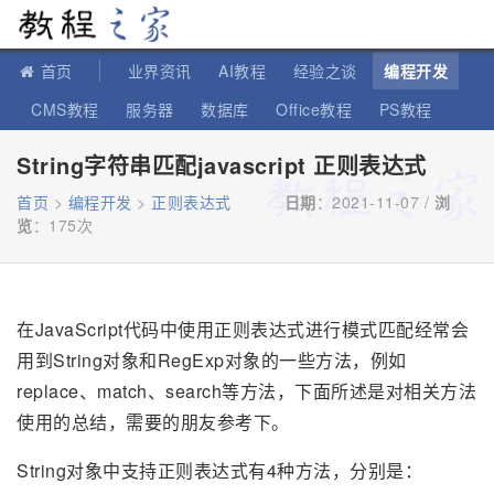
教程之家
首页
业界资讯
AI教程
经验之谈
编程开发
CMS教程
服务器
数据库
Office教程
PS教程
软件教程
IT知识
苹果教程
String字符串匹配javascript 正则表达式
首页
>
编程开发
>
正则表达式
日期
：2021-11-07 /
浏
览
：
175次
在JavaScript代码中使用正则表达式进行模式匹配经常会
用到String对象和RegExp对象的一些方法，例如
replace、match、search等方法，下面所述是对相关方法
使用的总结，需要的朋友参考下。
String对象中支持正则表达式有4种方法，分别是：