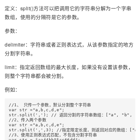
定义：split()方法可以把调用它的字符串分解为一个字串
数组，使用的分隔符是它的参数。
参数：
delimiter：字符串或者正则表达式，从该参数指定的地方
分割字符串。
limit：指定返回数组的最大长度，如果没有设置该参数，
则整个字符串都会被分割。
例如：
//1、 只传一个参数，默认分割整个字符串

var str ="a,b,c,d,e";

str.split(','); // 返回分割的字符串数组：["a", "b", "c",
//2、传入两个参数

var str ="a,b,c,d,e";

str.split(',',3); //指定限定长度，则返回对应的数组：["a", 
//3、使用正则表达式匹配，不包含分割字符串

var str = "aa44bb55cc66dd";
