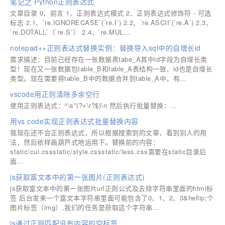
笔记之 Python正则表达式
文章目录 0、前言 1、正则表达式模式 2、正则表达式修饰符 - 可选
标志 2.1、`re.IGNORECASE`(`re.I`) 2.2、`re.ASCII`(`re.A`) 2.3、
`re.DOTALL`（`re.S`） 2.4、`re.MUL...
notepad++正则表达式替换实例：替换导入sql中的自增长id
需求描述：目前已经存在一张数据表tabe_A其中id字段为自增长类
型！现在又一张数据包table_B和table_A表结构一致，id也是自增长
类型。现在需要将table_B中的数据合并到table_A中，有...
vscode用正则清除多余空行
使用正则表达式：^\s*(?=\r?$)\n ​​​​然后执行批量替换：...
用vs code实现正则表达式批量替换内容
我现在还不会正则表达式，所以根据搜索到的文章，看到别人的用
法，然后依样画葫芦式地运用下。替换前的内容：
static/cui.cssstatic/style.cssstatic/less.css需要在static目录后
面...
js获取富文本中的第一张图片(正则表达式)
js获取富文本中的第一张图片url正则公式及去除字符串里面的html标
签 后台发来一个富文本字符串里面可能包含了0、1、2、3&hellip;个
图片标签（img）,我们的任务是获取这个字符串...
js通过正则匹配没有内容的空标签