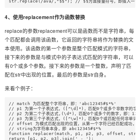
str.replace(/ava/,"$$"); // $$为直接量符号，即插入
4、使用replacement作为函数替换
replace的参数replacement可以是函数而不是字符串，每
个匹配都会调用该函数，它返回的字符串将作为替换的文
本使用。该函数的第一个参数是整个匹配模式的字符串，
接下来的参数是与模式中的子表达式匹配的字符串，可以
有0个或多个参数。接下来的参数是一个整数，声明了匹
配在str中出现的位置。最后的参数是str自身。
来看个例子：
// match 为匹配整个字符串，即：'abc12345#$*%'

// p1 为第一个子表达式，([^\d]*)，匹配0个或多个非数字的字符，
// p2 为第二个子表达式,(\d*)，匹配0个或多个的数字，即：1234
// p3 为第三个子表达式，([^\w]*)，匹配0个或匹配任何非单词字符。
// offset 为模式匹配出现的位置，从第一个字符已经匹配成功，则
// string为字符串本身，即 abc12345#$*%

function replacer(match, p1, p2, p3, offset, strin
return [p1, p2, p3].join(' - ');
