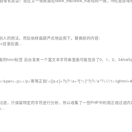
增长类型！现在又一张数据包table_B和table_A表结构一致，id也是自
别人的用法，然后依样画葫芦式地运用下。替换前的内容：
tatic目录后面...
html标签 后台发来一个富文本字符串里面可能包含了0、1、2、3&helli
</p>等等正则/<([a-z]+?)(?:\s+?[^>]*?)?>\s*?<\/\1>/ightml=&
过滤，只保留特定的字符进行分析，所以收集了一些PHP中利用正规过滤内
..