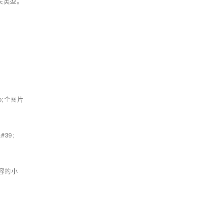
增长类型。
p;个图片
#39;
容的小