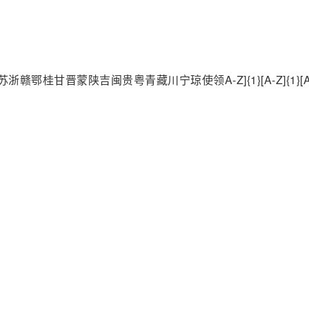
新苏浙赣鄂桂甘晋蒙陕吉闽贵粤青藏川宁琼使领A-Z]{1}[A-Z]{1}[A-