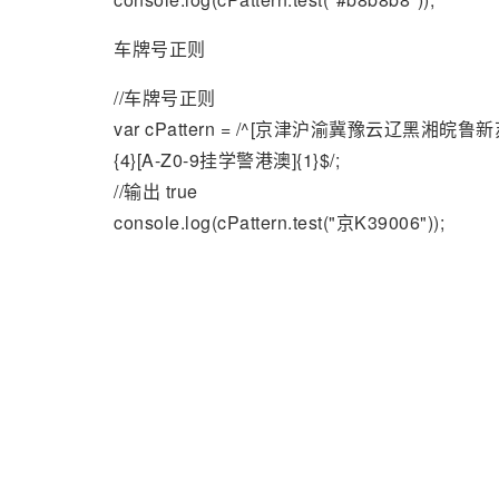
车牌号正则
//车牌号正则
var cPattern = /^[京津沪渝冀豫云辽黑湘皖鲁
{4}[A-Z0-9挂学警港澳]{1}$/;
//输出 true
console.log(cPattern.test("京K39006"));