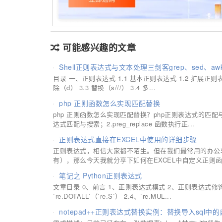
可能感兴趣的文章
Shell正则表达式与文本处理三剑客grep、sed、a
目录 一、正则表达式 1.1 基本正则表达式 1.2 扩展正则表达
除（d） 3.3 替换（s///） 3.4 多...
php 正则函数怎么实现匹配替换
php 正则函数怎么实现匹配替换？php正则表达式的匹配与替换
达式匹配与搜索；2.preg_replace 函数执行正...
正则表达式直接在EXCEL中使用的详细步骤
正则表达式，相信大家都不陌生。但在我们最常用的办公软件
有），那么今天我就分享下如何在EXCEL中自定义正则函数
笔记之 Python正则表达式
文章目录 0、前言 1、正则表达式模式 2、正则表达式修饰符 - 可选标志 2
`re.DOTALL`（`re.S`） 2.4、`re.MUL...
notepad++正则表达式替换实例：替换导入sql中的