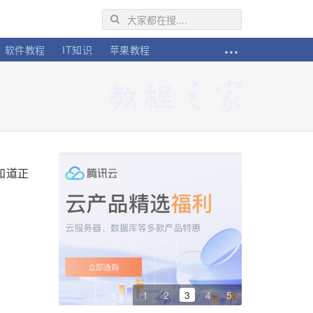
软件教程
IT知识
苹果教程
知道正
1
2
3
4
5