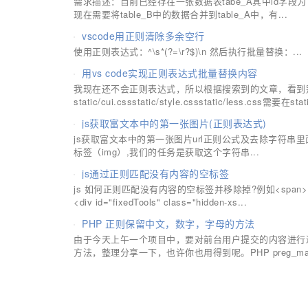
需求描述：目前已经存在一张数据表tabe_A其中id字段为自
现在需要将table_B中的数据合并到table_A中，有...
vscode用正则清除多余空行
使用正则表达式：^\s*(?=\r?$)\n ​​​​然后执行批量替换：...
用vs code实现正则表达式批量替换内容
我现在还不会正则表达式，所以根据搜索到的文章，看到
static/cui.cssstatic/style.cssstatic/less.css需要在s
js获取富文本中的第一张图片(正则表达式)
js获取富文本中的第一张图片url正则公式及去除字符串里面的
标签（img）,我们的任务是获取这个字符串...
js通过正则匹配没有内容的空标签
js 如何正则匹配没有内容的空标签并移除掉?例如<span></span><p>
<div id="fixedTools" class="hidden-xs...
PHP 正则保留中文，数字，字母的方法
由于今天上午一个项目中，要对前台用户提交的内容进行
方法，整理分享一下，也许你也用得到呢。PHP preg_ma.