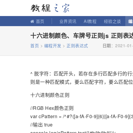
教程之家
首页
业界资讯
AI教程
经验之谈
编
十六进制颜色、车牌号正则js 正则表
首页
>
编程开发
>
正则表达式
日期
：2021-01-
^ 脱字符：匹配开头，若存在多行匹配多行的
则是一种匹配模式，要么匹配字符，要么匹配
十六进制颜色正则
//RGB Hex颜色正则
var cPattern = /^#?([a-fA-F0-9]{6}|[a-fA-F0-9]{3
//输出 true
console.log(cPattern.test("#b8b8b8"));