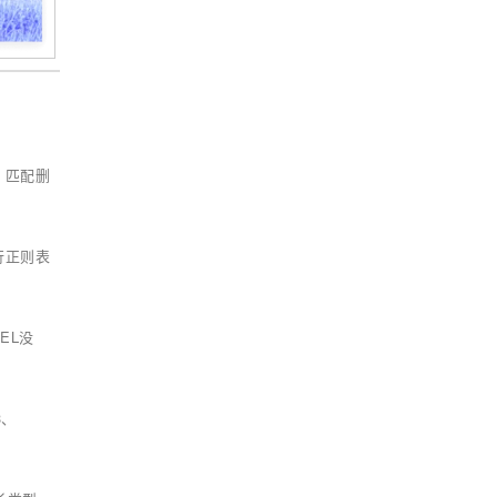
2 匹配删
执行正则表
EL没
3、