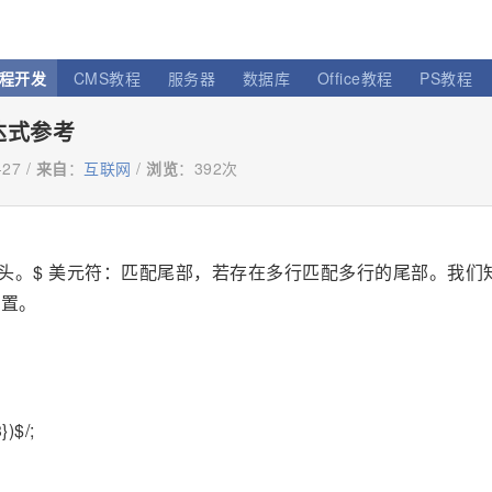
程开发
CMS教程
服务器
数据库
Office教程
PS教程
达式参考
27 /
来自
：
互联网
/
浏览
：
392次
行头。$ 美元符：匹配尾部，若存在多行匹配多行的尾部。我们
位置。
})$/;