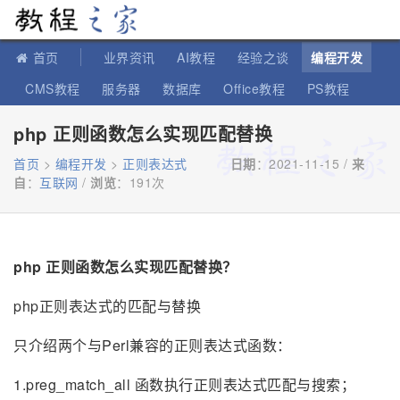
教程之家
首页
业界资讯
AI教程
经验之谈
编程开发
CMS教程
服务器
数据库
Office教程
PS教程
软件教程
IT知识
苹果教程
php 正则函数怎么实现匹配替换
首页
>
编程开发
>
正则表达式
日期
：2021-11-15 /
来
自
：
互联网
/
浏览
：
191次
php 正则函数怎么实现匹配替换？
php正则表达式的匹配与替换
只介绍两个与Perl兼容的正则表达式函数：
1.preg_match_all 函数执行正则表达式匹配与搜索；