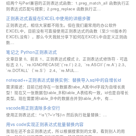
绍两个与Perl兼容的正则表达式函数：1.preg_match_all 函数执行正
则表达式匹配与搜索；2.preg_replace 函数执行正...
正则表达式直接在EXCEL中使用的详细步骤
正则表达式，相信大家都不陌生。但在我们最常用的办公软件
EXCEL中，目前没有可直接使用正则表达式的函数（至少10版本的
EXCEL没有），那么今天我就分享下如何在EXCEL中自定义正则函
数...
笔记之 Python正则表达式
文章目录 0、前言 1、正则表达式模式 2、正则表达式修饰符 - 可选
标志 2.1、`re.IGNORECASE`(`re.I`) 2.2、`re.ASCII`(`re.A`) 2.3、
`re.DOTALL`（`re.S`） 2.4、`re.MUL...
notepad++正则表达式替换实例：替换导入sql中的自增长id
需求描述：目前已经存在一张数据表tabe_A其中id字段为自增长类
型！现在又一张数据包table_B和table_A表结构一致，id也是自增长
类型。现在需要将table_B中的数据合并到table_A中，有...
vscode用正则清除多余空行
使用正则表达式：^\s*(?=\r?$)\n ​​​​然后执行批量替换：...
用vs code实现正则表达式批量替换内容
我现在还不会正则表达式，所以根据搜索到的文章，看到别人的用