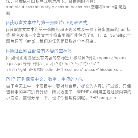
法，然后依样画葫芦式地运用下。替换前的内容：
static/cui.cssstatic/style.cssstatic/less.css需要在static目录后
面...
js获取富文本中的第一张图片(正则表达式)
js获取富文本中的第一张图片url正则公式及去除字符串里面的html标
签 后台发来一个富文本字符串里面可能包含了0、1、2、3&hellip;个
图片标签（img）,我们的任务是获取这个字符串...
js通过正则匹配没有内容的空标签
js 如何正则匹配没有内容的空标签并移除掉?例如<span></span>
<p></p>等等正则/<([a-z]+?)(?:\s+?[^>]*?)?>\s*?
<\/\1>/ightml=&#39;<div id="fixedTools" class="hidden-xs...
PHP 正则保留中文，数字，字母的方法
由于今天上午一个项目中，要对前台用户提交的内容进行过滤，只保
留特定的字符进行分析，所以收集了一些PHP中利用正规过滤内容的
小方法，整理分享一下，也许你也用得到呢。PHP preg_ma...