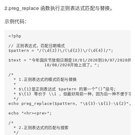
2.preg_replace 函数执行正则表达式匹配与替换。
示例代码：
<?php

// 正则表达式，匹配日期格式

$pattern = "/(\d{2})\/(\d{2})\/(\d{4})/";

$text = "今年国庆节放假日期是10/01/2020到10/07/2020共7
              10/08/2020开始上班了。";

/*

  * 1.正则表达式的模式匹配与替换

  *

  * $\{1}是正则表达式 $patern 的第一个“()”括号；

  * $\{1} 等价于 \\1 ，但最好用前一种，因为后一种不便于字
  */

echo preg_replace($pattern, "\${3}-\${1}-\${2}", $
echo "<hr><pre>";

/*

  * 2.正则表达式的匹配与搜索

  */
