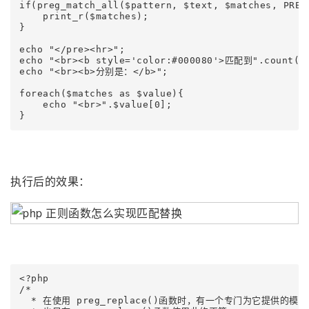
if(preg_match_all($pattern, $text, $matches, PREG_
    print_r($matches);

}

echo "</pre><hr>";

echo "<br><b style='color:#000080'>匹配到".count(
echo "<br><b>分别是：</b>";

foreach($matches as $value){

    echo "<br>".$value[0];

}
执行后的效果：
<?php

/*

  * 在使用 preg_replace()函数时，有一个专门为它提供的模式