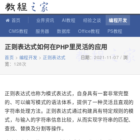
教程之家
首页
业界资讯
AI教程
经验之谈
编程开发
CMS教程
服务器
数据库
Office教程
PS教程
软件教程
IT知识
苹果教程
正则表达式如何在PHP里灵活的应用
首页
>
编程开发
>
正则表达式
日期
：2021-11-07 /
浏
览
：
128次
正则表达式也称为模式表达式，自身具有一套非常完整
的、可以编写模式的语法体系，提供了一种灵活且直观的
字符串处理方法。正则表达式通过构建具有特定规则的模
式，与输入的字符串信息比较，从而实现字符串的匹配、
查找、替换及分割等操作。