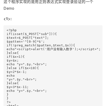
这个程序实现的是用正则表达式实现登录验证的一个
Demo
<1>:
<?php 

if(isset($_POST["sub"])){ 

$text=$_POST["text"]; 

$patten='^[0-9]*$'; 

if(!preg_match($patten,$text,$x)){ 

echo"<script>alert('用户没有输入数字');</script>"; 

}else{ 

if($x<1){ 

$y=$x; 

echo "y=".$y."<br>"; 

}else if($x<10){ 

$y=2*$x-1; 

echo 

"y=".$y."<br>"; 

}else{ 

$y=3*$x-11; 

echo "y=".$y."<br>"; 

} 

} 

?> 

<html> 
