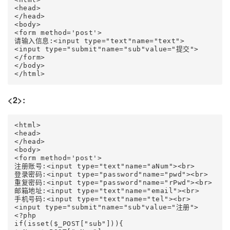
<head> 

</head> 

<body> 

<form method='post'> 

请输入信息:<input type="text"name="text"> 

<input type="submit"name="sub"value="提交"> 

</form> 

</body> 

</html> 
<2>:
<html> 

<head> 

</head> 

<body> 

<form method='post'> 

注册账号:<input type="text"name="aNum"><br> 

登录密码:<input type="password"name="pwd"><br> 

重复密码:<input type="password"name="rPwd"><br> 

邮箱地址:<input type="text"name="email"><br> 

手机号码:<input type="text"name="tel"><br> 

<input type="submit"name="sub"value="注册"> 

<?php 

if(isset($_POST["sub"])){ 
