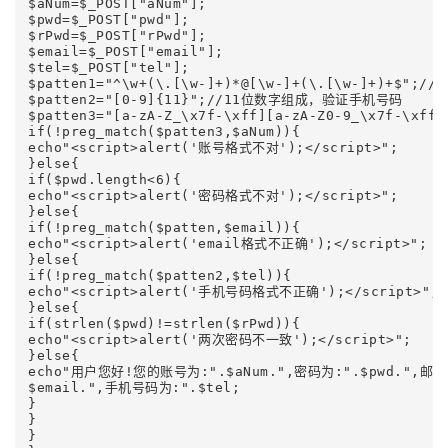
$aNum=$_POST["aNum"]; 

$pwd=$_POST["pwd"]; 

$rPwd=$_POST["rPwd"]; 

$email=$_POST["email"]; 

$tel=$_POST["tel"]; 

$patten1="^\w+(\.[\w-]+)*@[\w-]+(\.[\w-]+)+$";//
$patten2="[0-9]{11}";//11位数字组成，验证手机号码 

$patten3="[a-zA-Z_\x7f-\xff][a-zA-Z0-9_\x7f-\xff
if(!preg_match($patten3,$aNum)){ 

echo"<script>alert('账号格式不对');</script>"; 

}else{ 

if($pwd.length<6){ 

echo"<script>alert('密码格式不对');</script>"; 

}else{ 

if(!preg_match($patten,$email)){ 

echo"<script>alert('email格式不正确');</script>"; 

}else{ 

if(!preg_match($patten2,$tel)){ 

echo"<script>alert('手机号码格式不正确');</script>"; 

}else{ 

if(strlen($pwd)!=strlen($rPwd)){ 

echo"<script>alert('两次密码不一致');</script>"; 

}else{ 

echo"用户您好!您的账号为:".$aNum.",密码为:".$pwd.",邮箱为
$email.",手机号码为:".$tel; 

} 

} 

} 
