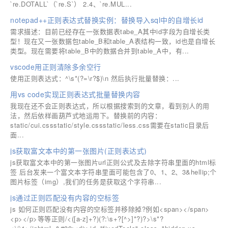
`re.DOTALL`（`re.S`） 2.4、`re.MUL...
notepad++正则表达式替换实例：替换导入sql中的自增长id
需求描述：目前已经存在一张数据表tabe_A其中id字段为自增长类
型！现在又一张数据包table_B和table_A表结构一致，id也是自增长
类型。现在需要将table_B中的数据合并到table_A中，有...
vscode用正则清除多余空行
使用正则表达式：^\s*(?=\r?$)\n ​​​​然后执行批量替换：...
用vs code实现正则表达式批量替换内容
我现在还不会正则表达式，所以根据搜索到的文章，看到别人的用
法，然后依样画葫芦式地运用下。替换前的内容：
static/cui.cssstatic/style.cssstatic/less.css需要在static目录后
面...
js获取富文本中的第一张图片(正则表达式)
js获取富文本中的第一张图片url正则公式及去除字符串里面的html标
签 后台发来一个富文本字符串里面可能包含了0、1、2、3&hellip;个
图片标签（img）,我们的任务是获取这个字符串...
js通过正则匹配没有内容的空标签
js 如何正则匹配没有内容的空标签并移除掉?例如<span></span>
<p></p>等等正则/<([a-z]+?)(?:\s+?[^>]*?)?>\s*?