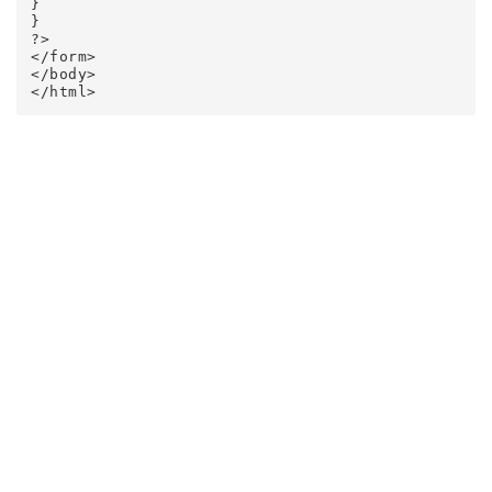
} 

} 

?> 

</form> 

</body> 

</html> 