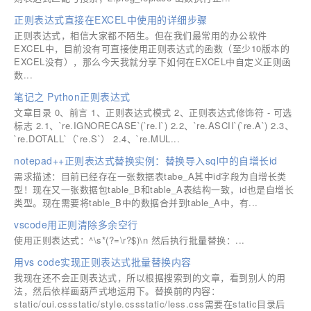
正则表达式直接在EXCEL中使用的详细步骤
正则表达式，相信大家都不陌生。但在我们最常用的办公软件
EXCEL中，目前没有可直接使用正则表达式的函数（至少10版本的
EXCEL没有），那么今天我就分享下如何在EXCEL中自定义正则函
数...
笔记之 Python正则表达式
文章目录 0、前言 1、正则表达式模式 2、正则表达式修饰符 - 可选
标志 2.1、`re.IGNORECASE`(`re.I`) 2.2、`re.ASCII`(`re.A`) 2.3、
`re.DOTALL`（`re.S`） 2.4、`re.MUL...
notepad++正则表达式替换实例：替换导入sql中的自增长id
需求描述：目前已经存在一张数据表tabe_A其中id字段为自增长类
型！现在又一张数据包table_B和table_A表结构一致，id也是自增长
类型。现在需要将table_B中的数据合并到table_A中，有...
vscode用正则清除多余空行
使用正则表达式：^\s*(?=\r?$)\n ​​​​然后执行批量替换：...
用vs code实现正则表达式批量替换内容
我现在还不会正则表达式，所以根据搜索到的文章，看到别人的用
法，然后依样画葫芦式地运用下。替换前的内容：
static/cui.cssstatic/style.cssstatic/less.css需要在static目录后