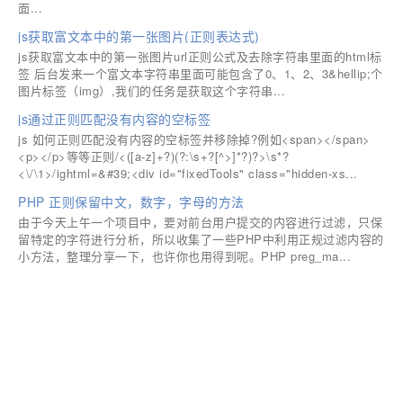
面...
js获取富文本中的第一张图片(正则表达式)
js获取富文本中的第一张图片url正则公式及去除字符串里面的html标
签 后台发来一个富文本字符串里面可能包含了0、1、2、3&hellip;个
图片标签（img）,我们的任务是获取这个字符串...
js通过正则匹配没有内容的空标签
js 如何正则匹配没有内容的空标签并移除掉?例如<span></span>
<p></p>等等正则/<([a-z]+?)(?:\s+?[^>]*?)?>\s*?
<\/\1>/ightml=&#39;<div id="fixedTools" class="hidden-xs...
PHP 正则保留中文，数字，字母的方法
由于今天上午一个项目中，要对前台用户提交的内容进行过滤，只保
留特定的字符进行分析，所以收集了一些PHP中利用正规过滤内容的
小方法，整理分享一下，也许你也用得到呢。PHP preg_ma...