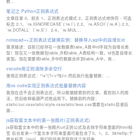
数...
笔记之 Python正则表达式
文章目录 0、前言 1、正则表达式模式 2、正则表达式修饰符 - 可选
标志 2.1、`re.IGNORECASE`(`re.I`) 2.2、`re.ASCII`(`re.A`) 2.3、
`re.DOTALL`（`re.S`） 2.4、`re.MUL...
notepad++正则表达式替换实例：替换导入sql中的自增长id
需求描述：目前已经存在一张数据表tabe_A其中id字段为自增长类
型！现在又一张数据包table_B和table_A表结构一致，id也是自增长
类型。现在需要将table_B中的数据合并到table_A中，有...
vscode用正则清除多余空行
使用正则表达式：^\s*(?=\r?$)\n ​​​​然后执行批量替换：...
用vs code实现正则表达式批量替换内容
我现在还不会正则表达式，所以根据搜索到的文章，看到别人的用
法，然后依样画葫芦式地运用下。替换前的内容：
static/cui.cssstatic/style.cssstatic/less.css需要在static目录后
面...
js获取富文本中的第一张图片(正则表达式)
js获取富文本中的第一张图片url正则公式及去除字符串里面的html标
签 后台发来一个富文本字符串里面可能包含了0、1、2、3&hellip;个
图片标签（img）,我们的任务是获取这个字符串...