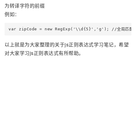
为转译字符的前缀
例如：
var zipCode = new RegExp('\\d{5}','g'); /
以上就是为大家整理的关于js正则表达式学习笔记，希望
对大家学习js正则表达式有所帮助。