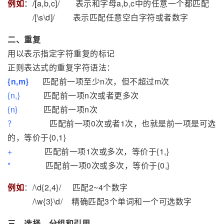
例如
：/[
a,b,c]/ 表示和字母a,b,c中的任意一个都匹配
/[\s\d]/ 表示匹配任意空白字符或者数字
二、重复
用以表示指定字符重复的标记
正则表达式的重复字符语法：
{n,m}
匹配前一项至少n次，但不超过m次
{n,}
匹配前一项n次或者更多次
{n}
匹配前一项n次
？
匹配前一项0次或者1次，也就是前一项是可选
的，等价于{0,1}
+
匹配前一项1次或多次，等价于{1,}
*
匹配前一项0次或多次，等价于{0,}
例如
：/\d{2,4}/ 匹配2~4个数字
/\w{3}\d/ 精确匹配3个单词和一个可选数字
三、选择、分组和引用