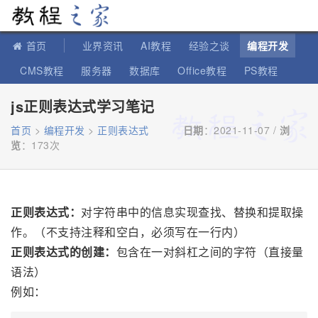
教程之家
首页
业界资讯
AI教程
经验之谈
编程开发
CMS教程
服务器
数据库
Office教程
PS教程
软件教程
IT知识
苹果教程
js正则表达式学习笔记
首页
>
编程开发
>
正则表达式
日期
：2021-11-07 /
浏
览
：
173次
正则表达式：
对字符串中的信息实现查找、替换和提取操
作。（不支持注释和空白，必须写在一行内）
正则表达式的创建：
包含在一对斜杠之间的字符（直接量
语法）
例如：