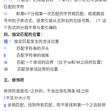
匹配的字符
\n
和第n个分组第一次匹配的字符相匹配，组是圆括
号中的子表达式，组索引是从左到右的左括号数，（?: 这
个形式的分组不参与索引编码
四、指定匹配的位置：
锚 ：
指定匹配发生的合法位置
^
匹配字符串的开头
$
匹配字符串的结尾
\b
匹配一个单词的边界 （位于\w和\W之间的位置）
\B
匹配非单词边界的位置
五、修饰符
修饰符是放在//之外的，不会出现在两条/线之间
i
不区分大小写
g
全局匹配，找到所有匹配，而不是找到第一个之后就停