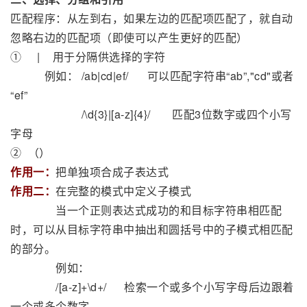
匹配程序：从左到右，如果左边的匹配项匹配了，就自动
忽略右边的匹配项（即使可以产生更好的匹配）
① | 用于分隔供选择的字符
例如： /ab|cd|ef/ 可以匹配字符串“ab”,"cd"或者
“ef”
/\d{3}|[a-z]{4}/ 匹配3位数字或四个小写
字母
② （）
作用一：
把单独项合成子表达式
作用二：
在完整的模式中定义子模式
当一个正则表达式成功的和目标字符串相匹配
时，可以从目标字符串中抽出和圆括号中的子模式相匹配
的部分。
例如：
/[a-z]+\d+/ 检索一个或多个小写字母后边跟着
一个或多个数字