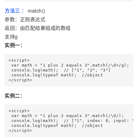
方法三 ：
match()
参数：正则表达式
返回：由匹配结果组成的数组
支持g
实例一：
<script>

 var math = "1 plus 2 equals 3".match(/\d+/g);

 console.log(math);  // ["1", "2", "3"]

 console.log(typeof math);  //object

实例二：
<script>

 var math = "1 plus 2 equals 3".match(/\d/);

 console.log(math);  // ["1", index: 0, input: "1 
 console.log(typeof math);  //object
