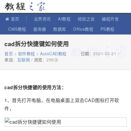
教程之家
首页
业界资讯
AI教程
经验之谈
编程开发
CMS教程
服务器
数据库
Office教程
PS教程
软件教程
IT知识
苹果教程
cad拆分快捷键如何使用
首页
>
软件教程
>
AutoCAD教程
日期
：2021-03-21 /
来自
：
互联网
/
浏览
：
295次
cad拆分快捷键的使用方法：
1、首先打开电脑，在电脑桌面上双击CAD图标打开软
件，