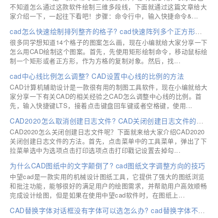
不知道怎么通过这款软件绘制三维多段线，下面就通过这篇文章给大
家介绍一下，一起往下看吧！步骤：命令行中，输入快捷命令&...
cad怎么快速绘制排列整齐的格子? cad快速阵列多个正方形格子的技巧
很多同学想知道14个格子的图案怎么画，现在小编就给大家分享一下
怎么用CAD绘制这个图案。首先，先使用矩形绘制命令，移动鼠标绘
制一个矩形或者正方形，作为方格的复制对象。然后，找...
cad中心线比例怎么调整? CAD设置中心线的比例的方法
CAD计算机辅助设计是一款很有用的制图工具软件，现在小编就给大
家分享一下有关CAD的相关经验之CAD怎么调整中心线的比例。首
先，输入快捷键LTS，接着点击键盘回车键或者空格键，使用...
CAD2020怎么取消创建日志文件? CAD关闭创建日志文件的技巧
CAD2020怎么关闭创建日志文件呢？下面就来给大家介绍CAD2020
关闭创建日志文件的方法。首先，点击菜单中的工具菜单，弹出了下
拉菜单选中为选项点击打印选项点击打印戳记设置去掉勾...
为什么CAD图纸中的文字颠倒了? cad图纸文字调整方向的技巧
中望cad是一款实用的机械设计图纸工具，它提供了强大的图纸浏览
和批注功能，能够很好的满足用户的绘图需求，并帮助用户高效顺畅
完成设计绘图，但是如果在使用中望cad软件时，在图纸上...
CAD替换字体对话框没有字体可以选怎么办? cad替换字体不显示的解决办法