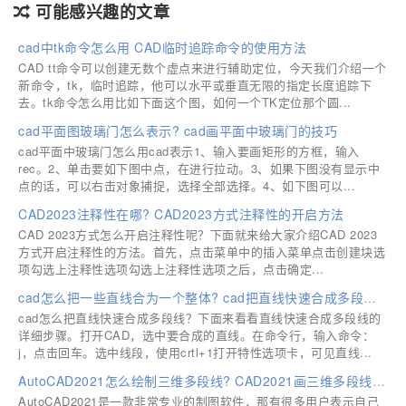
可能感兴趣的文章
cad中tk命令怎么用 CAD临时追踪命令的使用方法
CAD tt命令可以创建无数个虚点来进行辅助定位，今天我们介绍一个
新命令，tk，临时追踪，他可以水平或垂直无限的指定长度追踪下
去。tk命令怎么用比如下面这个图，如何一个TK定位那个圆...
cad平面图玻璃门怎么表示? cad画平面中玻璃门的技巧
cad平面中玻璃门怎么用cad表示1、输入要画矩形的方框，输入
rec。2、单击要如下图中点，在进行拉动。3、如果下图没有显示中
点的话，可以右击对象捕捉，选择全部选择。4、如下图可以...
CAD2023注释性在哪? CAD2023方式注释性的开启方法
CAD 2023方式怎么开启注释性呢？下面就来给大家介绍CAD 2023
方式开启注释性的方法。首先，点击菜单中的插入菜单点击创建块选
项勾选上注释性选项勾选上注释性选项之后，点击确定...
cad怎么把一些直线合为一个整体? cad把直线快速合成多段线的技巧
cad怎么把直线快速合成多段线？下面来看看直线快速合成多段线的
详细步骤。打开CAD，选中要合成的直线。在命令行，输入命令：
j，点击回车。选中线段，使用crtl+1打开特性选项卡，可见直线...
AutoCAD2021怎么绘制三维多段线? CAD2021画三维多段线详细步骤
AutoCAD2021是一款非常专业的制图软件，那有很多用户表示自己