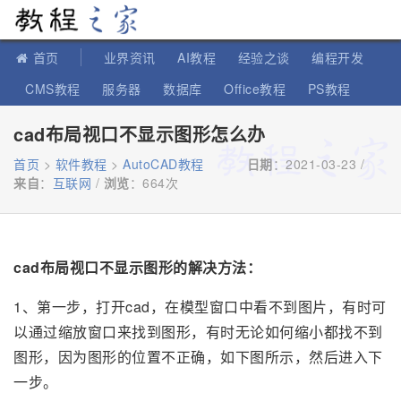
教程之家
首页
业界资讯
AI教程
经验之谈
编程开发
CMS教程
服务器
数据库
Office教程
PS教程
软件教程
IT知识
苹果教程
cad布局视口不显示图形怎么办
首页
>
软件教程
>
AutoCAD教程
日期
：2021-03-23 /
来自
：
互联网
/
浏览
：
664次
cad布局视口不显示图形的解决方法：
1、第一步，打开cad，在模型窗口中看不到图片，有时可
以通过缩放窗口来找到图形，有时无论如何缩小都找不到
图形，因为图形的位置不正确，如下图所示，然后进入下
一步。