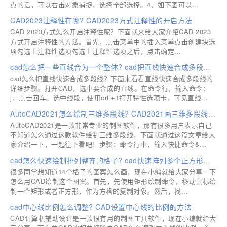
点的话，可以右击对象捕捉，选择全部选择。4、如下图可以...
CAD2023注释性在哪? CAD2023方式注释性的开启方法
CAD 2023方式怎么开启注释性呢？下面就来给大家介绍CAD 2023
方式开启注释性的方法。首先，点击菜单中的插入菜单点击创建块选
项勾选上注释性选项勾选上注释性选项之后，点击确定...
cad怎么把一些直线合为一个整体? cad把直线快速合成多段线的技巧
cad怎么把直线快速合成多段线？下面来看看直线快速合成多段线的
详细步骤。打开CAD，选中要合成的直线。在命令行，输入命令：
j，点击回车。选中线段，使用crtl+1打开特性选项卡，可见直线...
AutoCAD2021怎么绘制三维多段线? CAD2021画三维多段线详细步骤
AutoCAD2021是一款非常专业的制图软件，那有很多用户表示自己
不知道怎么通过这款软件绘制三维多段线，下面就通过这篇文章给大
家介绍一下，一起往下看吧！步骤：命令行中，输入快捷命令&...
cad怎么快速绘制排列整齐的格子? cad快速阵列多个正方形格子的技巧
很多同学想知道14个格子的图案怎么画，现在小编就给大家分享一下
怎么用CAD绘制这个图案。首先，先使用矩形绘制命令，移动鼠标绘
制一个矩形或者正方形，作为方格的复制对象。然后，找...
cad中心线比例怎么调整? CAD设置中心线的比例的方法
CAD计算机辅助设计是一款很有用的制图工具软件，现在小编就给大