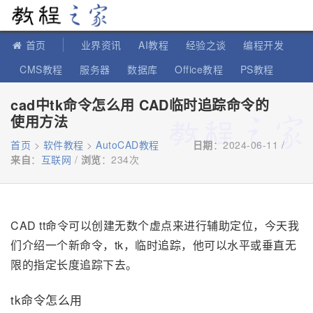
教程之家
首页
业界资讯
AI教程
经验之谈
编程开发
CMS教程
服务器
数据库
Office教程
PS教程
软件教程
IT知识
苹果教程
cad中tk命令怎么用 CAD临时追踪命令的
使用方法
首页
>
软件教程
>
AutoCAD教程
日期
：2024-06-11 /
来自
：
互联网
/
浏览
：
234次
CAD tt命令可以创建无数个虚点来进行辅助定位，今天我
们介绍一个新命令，tk，临时追踪，他可以水平或垂直无
限的指定长度追踪下去。
tk命令怎么用