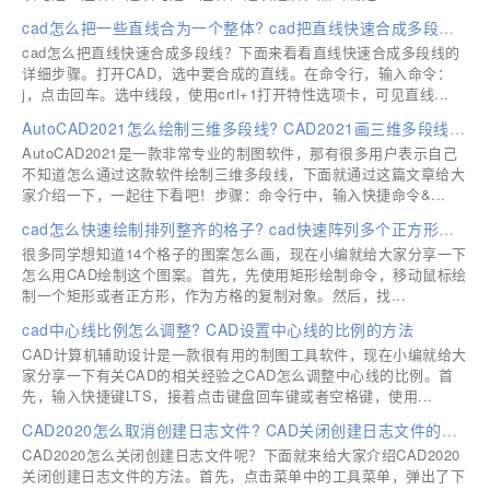
cad怎么把一些直线合为一个整体? cad把直线快速合成多段线的技巧
cad怎么把直线快速合成多段线？下面来看看直线快速合成多段线的
详细步骤。打开CAD，选中要合成的直线。在命令行，输入命令：
j，点击回车。选中线段，使用crtl+1打开特性选项卡，可见直线...
AutoCAD2021怎么绘制三维多段线? CAD2021画三维多段线详细步骤
AutoCAD2021是一款非常专业的制图软件，那有很多用户表示自己
不知道怎么通过这款软件绘制三维多段线，下面就通过这篇文章给大
家介绍一下，一起往下看吧！步骤：命令行中，输入快捷命令&...
cad怎么快速绘制排列整齐的格子? cad快速阵列多个正方形格子的技巧
很多同学想知道14个格子的图案怎么画，现在小编就给大家分享一下
怎么用CAD绘制这个图案。首先，先使用矩形绘制命令，移动鼠标绘
制一个矩形或者正方形，作为方格的复制对象。然后，找...
cad中心线比例怎么调整? CAD设置中心线的比例的方法
CAD计算机辅助设计是一款很有用的制图工具软件，现在小编就给大
家分享一下有关CAD的相关经验之CAD怎么调整中心线的比例。首
先，输入快捷键LTS，接着点击键盘回车键或者空格键，使用...
CAD2020怎么取消创建日志文件? CAD关闭创建日志文件的技巧
CAD2020怎么关闭创建日志文件呢？下面就来给大家介绍CAD2020
关闭创建日志文件的方法。首先，点击菜单中的工具菜单，弹出了下