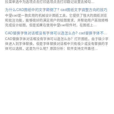
拉菜单选中为选项点击打印选项点击打印戳记设置去掉勾...
为什么CAD图纸中的文字颠倒了? cad图纸文字调整方向的技巧
中望cad是一款实用的机械设计图纸工具，它提供了强大的图纸浏览
和批注功能，能够很好的满足用户的绘图需求，并帮助用户高效顺畅
完成设计绘图，但是如果在使用中望cad软件时，在图纸上...
CAD替换字体对话框没有字体可以选怎么办? cad替换字体不显示的解决办法
CAD替换字体对话框没有字体可以选怎么办？打开图纸，由于缺少字
体进入到字体替换，但是字体替换对话框中只有极少或没有替换的字
体可以选择，这是为什么呢？原因分析：软件支持文件路径...