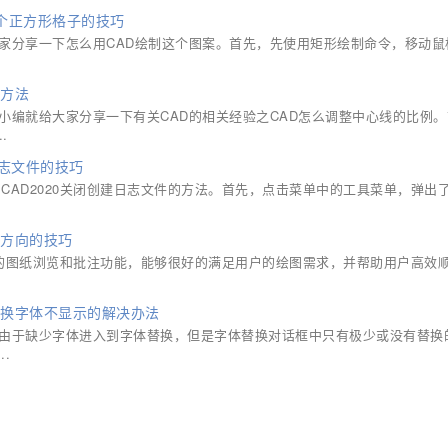
多个正方形格子的技巧
大家分享一下怎么用CAD绘制这个图案。首先，先使用矩形绘制命令，移动鼠
的方法
小编就给大家分享一下有关CAD的相关经验之CAD怎么调整中心线的比例
.
日志文件的技巧
绍CAD2020关闭创建日志文件的方法。首先，点击菜单中的工具菜单，弹出
整方向的技巧
大的图纸浏览和批注功能，能够很好的满足用户的绘图需求，并帮助用户高效
d替换字体不显示的解决办法
，由于缺少字体进入到字体替换，但是字体替换对话框中只有极少或没有替换
.