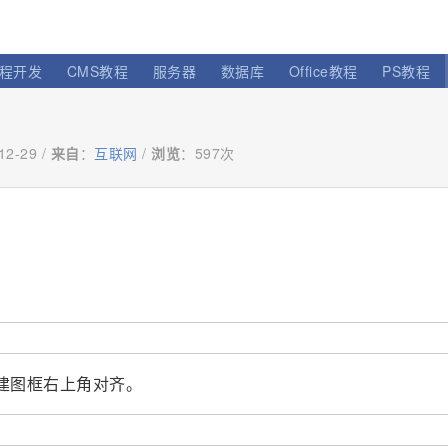
程开发
CMS教程
服务器
数据库
Office教程
PS教程
12-29 /
来自
：
互联网
/
浏览
：
597次
。
建图框右上角对齐。