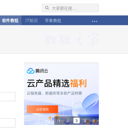
软件教程
IT知识
苹果教程
1
2
3
4
5