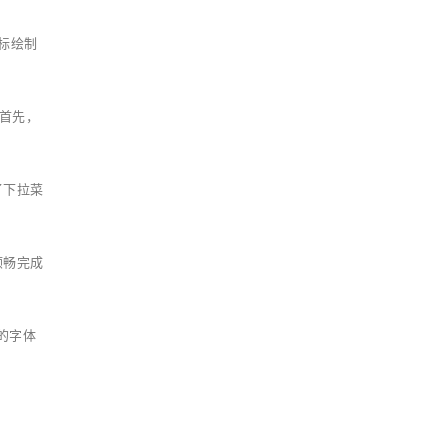
标绘制
。首先，
了下拉菜
顺畅完成
的字体