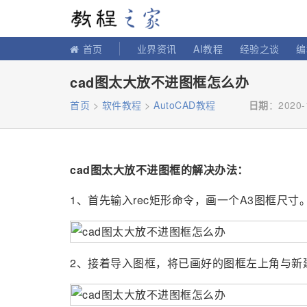
教程之家
首页
业界资讯
AI教程
经验之谈
编
cad图太大放不进图框怎么办
首页
>
软件教程
>
AutoCAD教程
日期
：2020-
cad图太大放不进图框的解决办法：
1、首先输入rec矩形命令，画一个A3图框尺寸
2、接着导入图框，将已画好的图框左上角与新