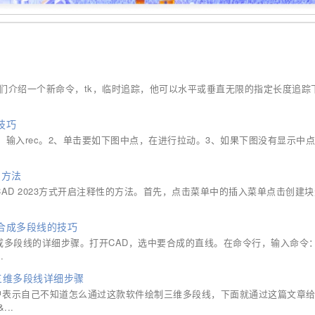
我们介绍一个新命令，tk，临时追踪，他可以水平或垂直无限的指定长度追踪下
技巧
框，输入rec。2、单击要如下图中点，在进行拉动。3、如果下图没有显示中
启方法
CAD 2023方式开启注释性的方法。首先，点击菜单中的插入菜单点击创建
速合成多段线的技巧
成多段线的详细步骤。打开CAD，选中要合成的直线。在命令行，输入命令：
.
1画三维多段线详细步骤
多用户表示自己不知道怎么通过这款软件绘制三维多段线，下面就通过这篇文章
..