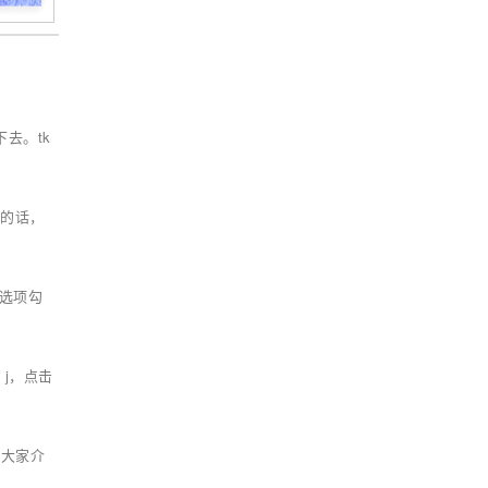
去。tk
点的话，
块选项勾
j，点击
给大家介