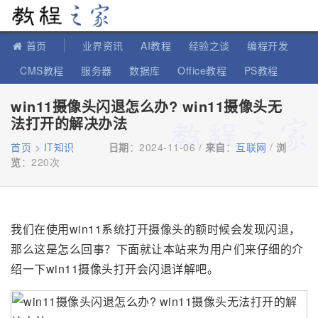
教程之家
首页
业界资讯
AI教程
经验之谈
编程开发
CMS教程
服务器
数据库
Office教程
PS教程
软件教程
IT知识
苹果教程
win11摄像头闪退怎么办? win11摄像头无
法打开的解决办法
首页
>
IT知识
日期
：2024-11-06 /
来自
：
互联网
/
浏
览
：
220次
我们在使用win11系统打开摄像头的额时候会发现闪退，
那么这是怎么回事？下面就让本站来为用户们来仔细的介
绍一下win11摄像头打开会闪退详解吧。