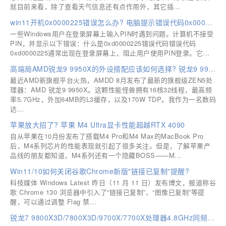
就目前来看，除了查看天气信息还有点作用外，其它插...
win11开机0x0000225错误怎么办? 电脑提示错误代码0x0000225解决方法
一些Windows用户在登录屏幕上输入PIN时遇到问题。计算机不接受
PIN，并显示以下错误：什么是0xd0000225错误代码错误代码
0xd0000225通常出现在登录屏幕上，阻止用户使用PIN登录。它...
高端局AMD锐龙9 9950X的外设搭配应该如何选择? 锐龙9 9950X装机推荐
最近AMD新旗舰平台火热，AMDD 8月发布了最新的旗舰级ZEN5处
理器：AMD 锐龙9 9950X。这颗性能怪兽拥有16核32线程，最高频
率5.7GHz，外加64MB的L3缓存，以及170W TDP。我作为一名数码
达...
苹果放大招了? 苹果 M4 Ultra显卡性能超越RTX 4090
自从苹果在10月份发布了搭载M4 Pro和M4 Max的MacBook Pro
后，M4系列芯片的性能表现就引起了很多关注。但是，了解苹果产
品线的朋友都知道，M4系列还有一个隐藏BOSS——M...
Win11/10如何关闭谷歌Chrome新版"链接已复制"提醒?
科技媒体 Windows Latest 昨日（11 月 11 日）发布博文，报道称谷
歌 Chrome 130 浏览器中引入了“链接已复制”、“图像已复制”等提
醒，可以通过调整 Flag 禁...
锐龙7 9800X3D/7800X3D/9700X/7700X处理器4.8GHz同频性能对比