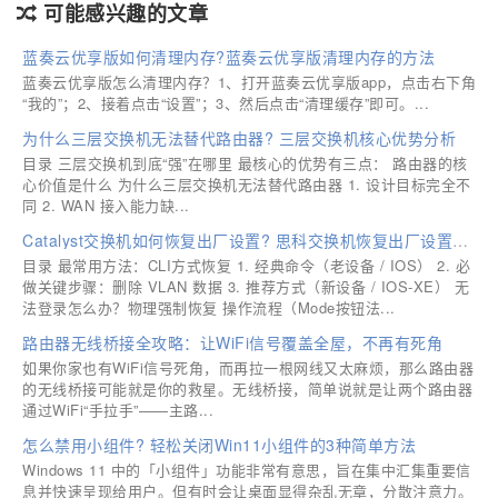
可能感兴趣的文章
蓝奏云优享版如何清理内存?蓝奏云优享版清理内存的方法
蓝奏云优享版怎么清理内存？1、打开蓝奏云优享版app，点击右下角
“我的”；2、接着点击“设置”；3、然后点击“清理缓存”即可。...
为什么三层交换机无法替代路由器? 三层交换机核心优势分析
目录 三层交换机到底“强”在哪里 最核心的优势有三点： 路由器的核
心价值是什么 为什么三层交换机无法替代路由器 1. 设计目标完全不
同 2. WAN 接入能力缺...
Catalyst交换机如何恢复出厂设置? 思科交换机恢复出厂设置全攻略
目录 最常用方法：CLI方式恢复 1. 经典命令（老设备 / IOS） 2. 必
做关键步骤：删除 VLAN 数据 3. 推荐方式（新设备 / IOS-XE） 无
法登录怎么办？物理强制恢复 操作流程（Mode按钮法...
路由器无线桥接全攻略：让WiFi信号覆盖全屋，不再有死角
如果你家也有WiFi信号死角，而再拉一根网线又太麻烦，那么路由器
的无线桥接可能就是你的救星。无线桥接，简单说就是让两个路由器
通过WiFi“手拉手”——主路...
怎么禁用小组件? 轻松关闭Win11小组件的3种简单方法
Windows 11 中的「小组件」功能非常有意思，旨在集中汇集重要信
息并快速呈现给用户。但有时会让桌面显得杂乱无章，分散注意力。