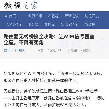
教程之家
首页
业界资讯
AI教程
经验之谈
编程开发
CMS教程
服务器
数据库
Office教程
PS教程
软件教程
IT知识
苹果教程
路由器无线桥接全攻略：让WiFi信号覆盖
全屋，不再有死角
首页
>
IT知识
日期
：2026-06-11 /
浏览
：
495次
如果你家也有WiFi信号死角，而再拉一根网线又太麻烦，
那么路由器的无线桥接可能就是你的救星。
无线桥接，简单说就是让两个路由器通过WiFi“手拉手”
——主路由器连宽带，副路由器放在信号弱的地方，接收
主路由的信号并放大，从而扩展WiFi覆盖范围。