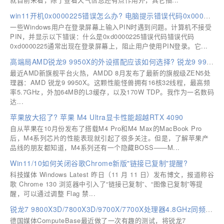
win11开机0x0000225错误怎么办? 电脑提示错误代码0x0000225解决方法
一些Windows用户在登录屏幕上输入PIN时遇到问题。计算机不接受
PIN，并显示以下错误：什么是0xd0000225错误代码错误代码
0xd0000225通常出现在登录屏幕上，阻止用户使用PIN登录。它...
高端局AMD锐龙9 9950X的外设搭配应该如何选择? 锐龙9 9950X装机推荐
最近AMD新旗舰平台火热，AMDD 8月发布了最新的旗舰级ZEN5处
理器：AMD 锐龙9 9950X。这颗性能怪兽拥有16核32线程，最高频
率5.7GHz，外加64MB的L3缓存，以及170W TDP。我作为一名数码
达...
苹果放大招了? 苹果 M4 Ultra显卡性能超越RTX 4090
自从苹果在10月份发布了搭载M4 Pro和M4 Max的MacBook Pro
后，M4系列芯片的性能表现就引起了很多关注。但是，了解苹果产
品线的朋友都知道，M4系列还有一个隐藏BOSS——M...
Win11/10如何关闭谷歌Chrome新版"链接已复制"提醒?
科技媒体 Windows Latest 昨日（11 月 11 日）发布博文，报道称谷
歌 Chrome 130 浏览器中引入了“链接已复制”、“图像已复制”等提
醒，可以通过调整 Flag 禁...
锐龙7 9800X3D/7800X3D/9700X/7700X处理器4.8GHz同频性能对比
德国媒体ComputeBase最近做了一次有趣的测试，将锐龙7