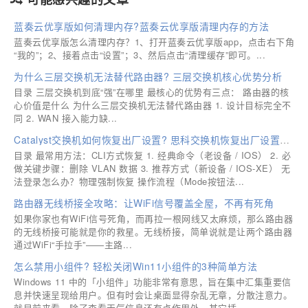
蓝奏云优享版如何清理内存?蓝奏云优享版清理内存的方法
蓝奏云优享版怎么清理内存？1、打开蓝奏云优享版app，点击右下角
“我的”；2、接着点击“设置”；3、然后点击“清理缓存”即可。...
为什么三层交换机无法替代路由器? 三层交换机核心优势分析
目录 三层交换机到底“强”在哪里 最核心的优势有三点： 路由器的核
心价值是什么 为什么三层交换机无法替代路由器 1. 设计目标完全不
同 2. WAN 接入能力缺...
Catalyst交换机如何恢复出厂设置? 思科交换机恢复出厂设置全攻略
目录 最常用方法：CLI方式恢复 1. 经典命令（老设备 / IOS） 2. 必
做关键步骤：删除 VLAN 数据 3. 推荐方式（新设备 / IOS-XE） 无
法登录怎么办？物理强制恢复 操作流程（Mode按钮法...
路由器无线桥接全攻略：让WiFi信号覆盖全屋，不再有死角
如果你家也有WiFi信号死角，而再拉一根网线又太麻烦，那么路由器
的无线桥接可能就是你的救星。无线桥接，简单说就是让两个路由器
通过WiFi“手拉手”——主路...
怎么禁用小组件? 轻松关闭Win11小组件的3种简单方法
Windows 11 中的「小组件」功能非常有意思，旨在集中汇集重要信
息并快速呈现给用户。但有时会让桌面显得杂乱无章，分散注意力。
就目前来看，除了查看天气信息还有点作用外，其它插...