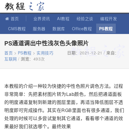
教程之家
首页
业界资讯
AI教程
经验之谈
编程开发
CMS教程
服务器
数据库
Office教程
PS教程
软件教程
IT知识
苹果教程
PS通道调出中性浅灰色头像照片
首页
>
PS教程
>
实用技巧
日期
：2021-12-21 /
来自
：
互联网
/
浏览
：
493次
本教程的介绍一种较为快捷的中性色照片调色方法。过程
非常简单：先把素材图片转为Lab颜色，然后把通道面板
的明度通道复制到新建的图层里面，再适当降低图层不透
明度即可完成操作。其实在RGB里面也有很多通道，我们
处理的时候可以多尝试复制其它通道，看看哪个通道的效
果最好我们就选哪个。最终效果