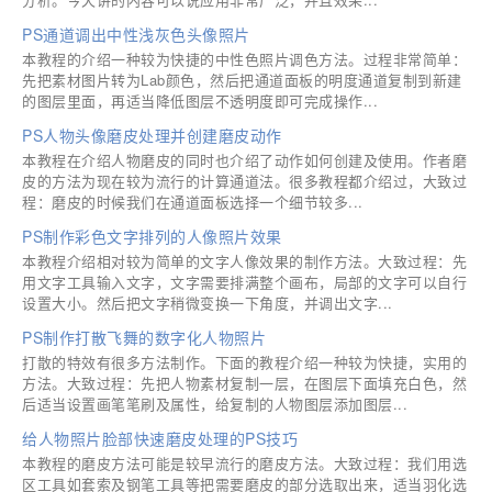
PS通道调出中性浅灰色头像照片
本教程的介绍一种较为快捷的中性色照片调色方法。过程非常简单：
先把素材图片转为Lab颜色，然后把通道面板的明度通道复制到新建
的图层里面，再适当降低图层不透明度即可完成操作...
PS人物头像磨皮处理并创建磨皮动作
本教程在介绍人物磨皮的同时也介绍了动作如何创建及使用。作者磨
皮的方法为现在较为流行的计算通道法。很多教程都介绍过，大致过
程：磨皮的时候我们在通道面板选择一个细节较多...
PS制作彩色文字排列的人像照片效果
本教程介绍相对较为简单的文字人像效果的制作方法。大致过程：先
用文字工具输入文字，文字需要排满整个画布，局部的文字可以自行
设置大小。然后把文字稍微变换一下角度，并调出文字...
PS制作打散飞舞的数字化人物照片
打散的特效有很多方法制作。下面的教程介绍一种较为快捷，实用的
方法。大致过程：先把人物素材复制一层，在图层下面填充白色，然
后适当设置画笔笔刷及属性，给复制的人物图层添加图层...
给人物照片脸部快速磨皮处理的PS技巧
本教程的磨皮方法可能是较早流行的磨皮方法。大致过程：我们用选
区工具如套索及钢笔工具等把需要磨皮的部分选取出来，适当羽化选