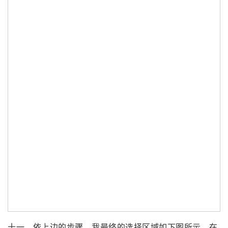
十一、依上边的步骤，我最终的选择区域如下图所示。在