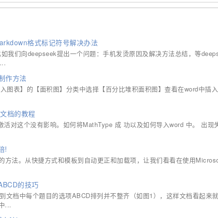
Markdown格式标记符号解决办法
如我们向deepseek提出一个问题：手机发烫原因及解决方法总结，等deeps
..
表制作方法
【插入图表】的【面积图】分类中选择【百分比堆积面积图】查看在word中插
ord文档的教程
e激活不激活对这个没有影响。如何将MathType 成 功以及如何导入word 中。 出
倍!
时间的方法。从快捷方式和模板到自动更正和加载项，让我们看看在使用Microsoft
ABCD的技巧
遇到文档中每个题目的选项ABCD排列并不整齐（如图1），这样文档看起来
..