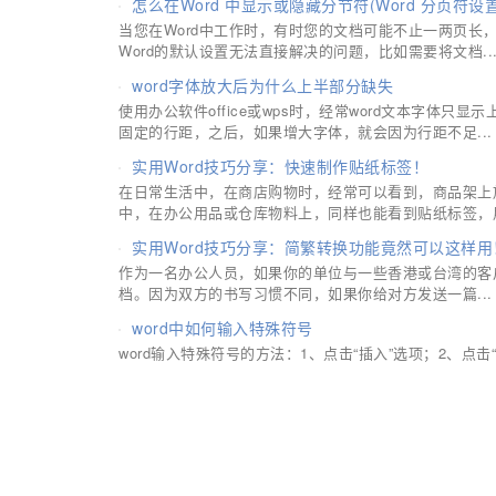
怎么在Word 中显示或隐藏分节符(Word 分页符设
当您在Word中工作时，有时您的文档可能不止一两页
Word的默认设置无法直接解决的问题，比如需要将文档..
word字体放大后为什么上半部分缺失
使用办公软件office或wps时，经常word文本字体
固定的行距，之后，如果增大字体，就会因为行距不足...
实用Word技巧分享：快速制作贴纸标签！
在日常生活中，在商店购物时，经常可以看到，商品架上
中，在办公用品或仓库物料上，同样也能看到贴纸标签，用.
实用Word技巧分享：简繁转换功能竟然可以这样用
作为一名办公人员，如果你的单位与一些香港或台湾的客
档。因为双方的书写习惯不同，如果你给对方发送一篇...
word中如何输入特殊符号
word输入特殊符号的方法：1、点击“插入”选项；2、点击“