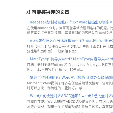
可能感兴趣的文章
deepseek复制粘贴乱码咋办? word粘贴出现很多
在使用deepseek时，大家可能常常会遇到这样的问题，比
成答案后点击复制按钮，再将复制的内容粘贴到word文档.
word怎么插入百分比堆积面积图? word积面积图
打开【word】软件点击word【插入】中的【图表】在
分比堆积面积图】，效果如下图：...
MathType如何导入word? MathType内容导入w
目标：分别安装好office 和 Mathtype。Mathtyp
因： 1.版本兼容性问题 我用的是wi...
提升工作效率的9个Word实用技巧 让你办公效率翻
Microsoft Word提供了许多在创建或编辑文档时节省
时可以加快工作流程的一些技巧。 学...
Word如何快速对齐ABCD选项? word试卷批量对齐
当我们在使用Word编辑带ABCD选项的文档时，有时会
么整齐美观，如果一个个按空格键对齐每个选项，当文档中.