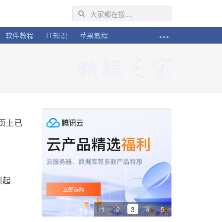
软件教程
IT知识
苹果教程
页上已
引起
1
2
3
4
5