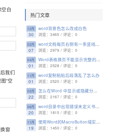
除空白
热门文章
word背景色怎么改成白色
12月
30
浏览：3465 / 评论：0
word文档每页右侧有一条竖线怎么去掉
02月
07
浏览：2979 / 评论：0
Word表格换页不能显示完整的表格，跨页断行无效怎么办？
04月
01
浏览：2528 / 评论：0
，然后我们
word复制粘贴后段落乱了怎么办
11月
图”空
01
浏览：2520 / 评论：0
怎么在Word 中显示或隐藏分节符(Word 分页符设置方法）
02月
22
浏览：2167 / 评论：0
word目录中出现错误未定义书签怎么办
06月
20
浏览：1815 / 评论：0
使用Word的MacroButton域实现Word文档中输入提示的设置方法
11月
19
浏览：1450 / 评论：0
替换窗