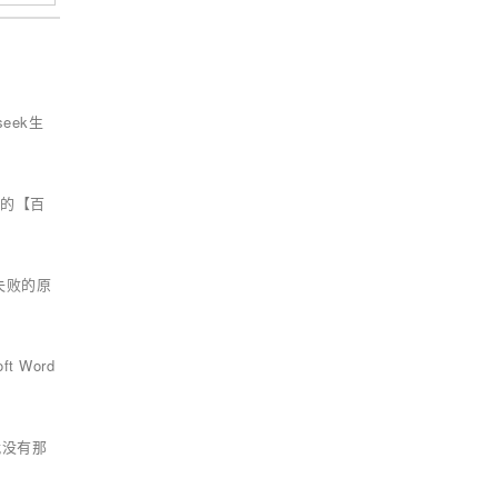
eek生
入的【百
现失败的原
 Word
就没有那