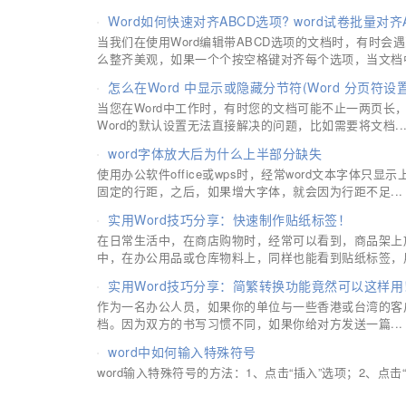
Word如何快速对齐ABCD选项? word试卷批量对齐
当我们在使用Word编辑带ABCD选项的文档时，有时会
么整齐美观，如果一个个按空格键对齐每个选项，当文档中.
怎么在Word 中显示或隐藏分节符(Word 分页符设
当您在Word中工作时，有时您的文档可能不止一两页
Word的默认设置无法直接解决的问题，比如需要将文档..
word字体放大后为什么上半部分缺失
使用办公软件office或wps时，经常word文本字体
固定的行距，之后，如果增大字体，就会因为行距不足...
实用Word技巧分享：快速制作贴纸标签！
在日常生活中，在商店购物时，经常可以看到，商品架上
中，在办公用品或仓库物料上，同样也能看到贴纸标签，用.
实用Word技巧分享：简繁转换功能竟然可以这样用
作为一名办公人员，如果你的单位与一些香港或台湾的客
档。因为双方的书写习惯不同，如果你给对方发送一篇...
word中如何输入特殊符号
word输入特殊符号的方法：1、点击“插入”选项；2、点击“