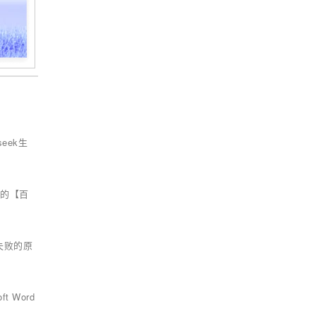
eek生
入的【百
现失败的原
 Word