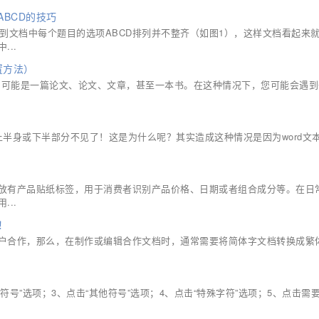
ABCD的技巧
遇到文档中每个题目的选项ABCD排列并不整齐（如图1），这样文档看起来
..
置方法）
长，可能是一篇论文、论文、文章，甚至一本书。在这种情况下，您可能会遇
.
只显示上半身或下半部分不见了！这是为什么呢？其实造成这种情况是因为word文
放有产品贴纸标签，用于消费者识别产品价格、日期或者组合成分等。在日
..
！
户合作，那么，在制作或编辑合作文档时，通常需要将简体字文档转换成繁
符号”选项；3、点击“其他符号”选项；4、点击“特殊字符”选项；5、点击需要的