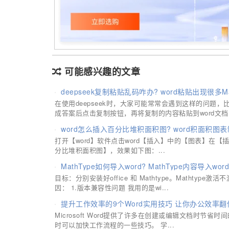
可能感兴趣的文章
deepseek复制粘贴乱码咋办? word粘贴出现很多
在使用deepseek时，大家可能常常会遇到这样的问题，比
成答案后点击复制按钮，再将复制的内容粘贴到word文档.
word怎么插入百分比堆积面积图? word积面积图
打开【word】软件点击word【插入】中的【图表】在
分比堆积面积图】，效果如下图：...
MathType如何导入word? MathType内容导入w
目标：分别安装好office 和 Mathtype。Mathtyp
因： 1.版本兼容性问题 我用的是wi...
提升工作效率的9个Word实用技巧 让你办公效率翻
Microsoft Word提供了许多在创建或编辑文档时节省
时可以加快工作流程的一些技巧。 学...