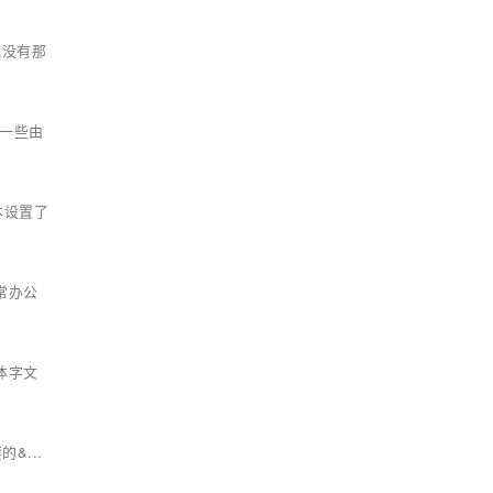
就没有那
到一些由
本设置了
常办公
体字文
&...