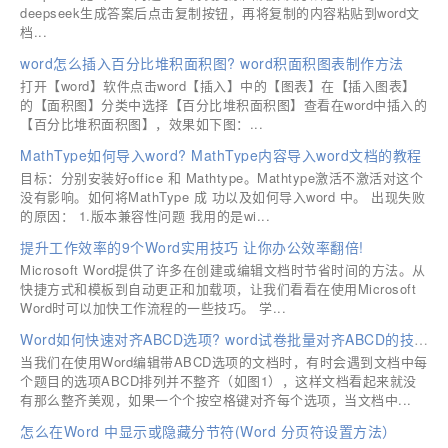
deepseek生成答案后点击复制按钮，再将复制的内容粘贴到word文
档...
word怎么插入百分比堆积面积图? word积面积图表制作方法
打开【word】软件点击word【插入】中的【图表】在【插入图表】
的【面积图】分类中选择【百分比堆积面积图】查看在word中插入的
【百分比堆积面积图】，效果如下图：...
MathType如何导入word? MathType内容导入word文档的教程
目标：分别安装好office 和 Mathtype。Mathtype激活不激活对这个
没有影响。如何将MathType 成 功以及如何导入word 中。 出现失败
的原因： 1.版本兼容性问题 我用的是wi...
提升工作效率的9个Word实用技巧 让你办公效率翻倍!
Microsoft Word提供了许多在创建或编辑文档时节省时间的方法。从
快捷方式和模板到自动更正和加载项，让我们看看在使用Microsoft
Word时可以加快工作流程的一些技巧。 学...
Word如何快速对齐ABCD选项? word试卷批量对齐ABCD的技巧
当我们在使用Word编辑带ABCD选项的文档时，有时会遇到文档中每
个题目的选项ABCD排列并不整齐（如图1），这样文档看起来就没
有那么整齐美观，如果一个个按空格键对齐每个选项，当文档中...
怎么在Word 中显示或隐藏分节符(Word 分页符设置方法）