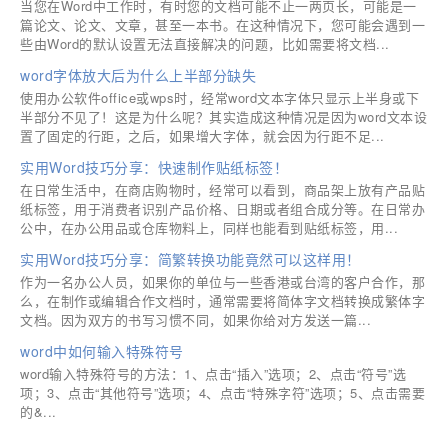
当您在Word中工作时，有时您的文档可能不止一两页长，可能是一
篇论文、论文、文章，甚至一本书。在这种情况下，您可能会遇到一
些由Word的默认设置无法直接解决的问题，比如需要将文档...
word字体放大后为什么上半部分缺失
使用办公软件office或wps时，经常word文本字体只显示上半身或下
半部分不见了！这是为什么呢？其实造成这种情况是因为word文本设
置了固定的行距，之后，如果增大字体，就会因为行距不足...
实用Word技巧分享：快速制作贴纸标签！
在日常生活中，在商店购物时，经常可以看到，商品架上放有产品贴
纸标签，用于消费者识别产品价格、日期或者组合成分等。在日常办
公中，在办公用品或仓库物料上，同样也能看到贴纸标签，用...
实用Word技巧分享：简繁转换功能竟然可以这样用！
作为一名办公人员，如果你的单位与一些香港或台湾的客户合作，那
么，在制作或编辑合作文档时，通常需要将简体字文档转换成繁体字
文档。因为双方的书写习惯不同，如果你给对方发送一篇...
word中如何输入特殊符号
word输入特殊符号的方法：1、点击“插入”选项；2、点击“符号”选
项；3、点击“其他符号”选项；4、点击“特殊字符”选项；5、点击需要
的&...