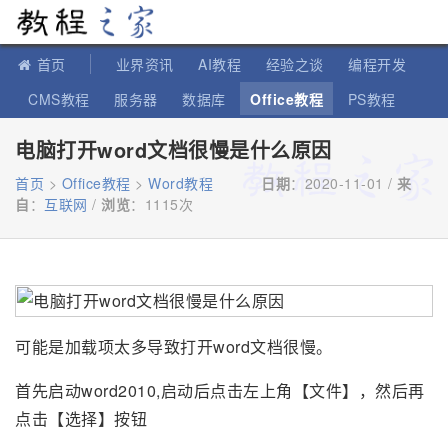
教程之家
首页
业界资讯
AI教程
经验之谈
编程开发
CMS教程
服务器
数据库
Office教程
PS教程
软件教程
IT知识
苹果教程
电脑打开word文档很慢是什么原因
首页
>
Office教程
>
Word教程
日期
：2020-11-01 /
来
自
：
互联网
/
浏览
：
1115次
可能是加载项太多导致打开word文档很慢。
首先启动word2010,启动后点击左上角【文件】，然后再
点击【选择】按钮