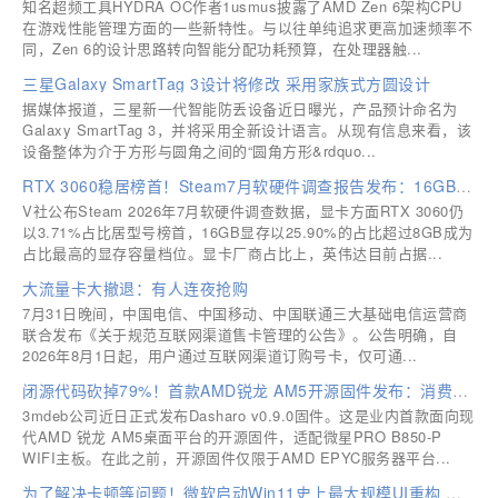
知名超频工具HYDRA OC作者1usmus披露了AMD Zen 6架构CPU
在游戏性能管理方面的一些新特性。与以往单纯追求更高加速频率不
同，Zen 6的设计思路转向智能分配功耗预算，在处理器触...
三星Galaxy SmartTag 3设计将修改 采用家族式方圆设计
据媒体报道，三星新一代智能防丢设备近日曝光，产品预计命名为
Galaxy SmartTag 3，并将采用全新设计语言。从现有信息来看，该
设备整体为介于方形与圆角之间的“圆角方形&rdquo...
RTX 3060稳居榜首！Steam7月软硬件调查报告发布：16GB显存反超8GB登顶
V社公布Steam 2026年7月软硬件调查数据，显卡方面RTX 3060仍
以3.71%占比居型号榜首，16GB显存以25.90%的占比超过8GB成为
占比最高的显存容量档位。显卡厂商占比上，英伟达目前占据...
大流量卡大撤退：有人连夜抢购
7月31日晚间，中国电信、中国移动、中国联通三大基础电信运营商
联合发布《关于规范互联网渠道售卡管理的公告》。公告明确，自
2026年8月1日起，用户通过互联网渠道订购号卡，仅可通...
闭源代码砍掉79%！首款AMD锐龙 AM5开源固件发布：消费级主板告别黑盒状态
3mdeb公司近日正式发布Dasharo v0.9.0固件。这是业内首款面向现
代AMD 锐龙 AM5桌面平台的开源固件，适配微星PRO B850-P
WIFI主板。在此之前，开源固件仅限于AMD EPYC服务器平台...
为了解决卡顿等问题！微软启动Win11史上最大规模UI重构 淘汰30年老旧代码