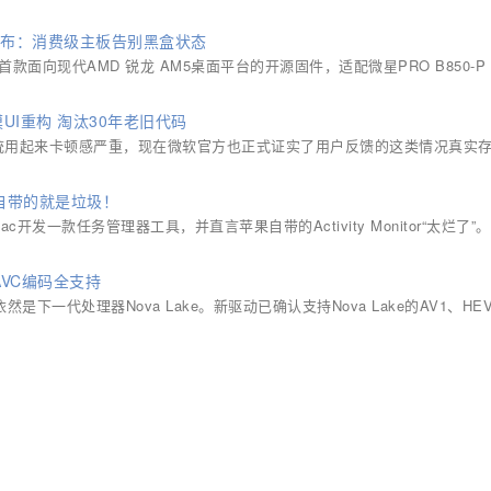
件发布：消费级主板告别黑盒状态
业内首款面向现代AMD 锐龙 AM5桌面平台的开源固件，适配微星PRO B850-P 
.
UI重构 淘汰30年老旧代码
1系统用起来卡顿感严重，现在微软官方也正式证实了用户反馈的这类情况真实
果自带的就是垃圾！
Mac开发一款任务管理器工具，并直言苹果自带的Activity Monitor“太烂了”。
/AVC编码全支持
角依然是下一代处理器Nova Lake。新驱动已确认支持Nova Lake的AV1、HE