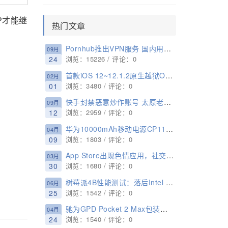
P才能继
热门文章
Pornhub推出VPN服务 国内用户无缘体验！
09月
24
浏览：15226 / 评论：0
首款iOS 12~12.1.2原生越狱OsirisJailbreak12 释出 仅限开发者使用
02月
01
浏览：3480 / 评论：0
快手封禁恶意炒作账号 太原老葛、张大凡等在列
09月
12
浏览：2959 / 评论：0
华为10000mAh移动电源CP11QM拆解
04月
09
浏览：1803 / 评论：0
App Store出现色情应用，社交榜排名27
03月
30
浏览：1680 / 评论：0
树莓派4B性能测试：落后Intel i3多达90%、取代PC实属夸张
06月
25
浏览：1542 / 评论：0
驰为GPD Pocket 2 Max包装盒曝光：采用大按键和8.9英寸显示屏
04月
24
浏览：1540 / 评论：0