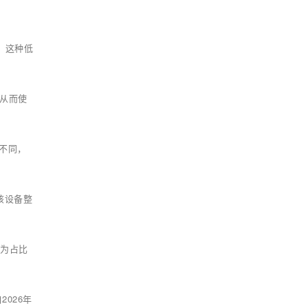
节。这种低
，从而使
率不同，
该设备整
成为占比
026年