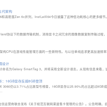
6五代架构
 6和高密度Zen 6c并列，InstLatX64今日披露了这种低功耗核心的更多细
ayland协议下的数据传输机制，消除显卡之间冗余的图像数据复制传输过程
Zen 6架构CPU在游戏性能管理方面的一些新特性。与以往单纯追求更高加速频
方圆设计
为Galaxy SmartTag 3，并将采用全新设计语言。从现有信息来看，
发布：16GB显存反超8GB登顶
X 3060仍以3.71%占比居型号榜首，16GB显存以25.90%的占比超过8GB
.
电信运营商联合发布《关于规范互联网渠道售卡管理的公告》。公告明确，自2