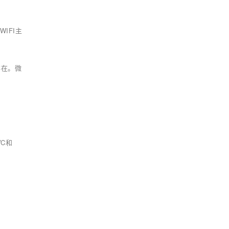
WIFI主
存在。微
VC和