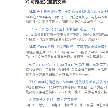
可能感兴趣的文章
AMD史上最强拼好芯！全新Zen 6 LP缝合Zen 2-
AMD在Zen 6架构上预计引入LP低功耗核心，与标准Zen
功耗核心并非从零设计，而是从过去几代Zen架构中...
Linux一个改动：跨显卡传输性能涨超80%！
Linux系统即将迎来一项重大底层更新，通过优化更新W
外接显卡的游戏性能最高可提升80%以上。此前Lin...
AMD Zen 6 CPU大杀招曝光：不再无脑全核拉满！
知名超频工具HYDRA OC作者1usmus披露了AMD 
Zen 6的设计思路转向智能分配功耗预算，在处理器触...
三星Galaxy SmartTag 3设计将修改 采用家族式
据媒体报道，三星新一代智能防丢设备近日曝光，产品预计命名
体为介于方形与圆角之间的“圆角方形&rdquo...
RTX 3060稳居榜首！Steam7月软硬件调查报告
V社公布Steam 2026年7月软硬件调查数据，显卡方面RT
最高的显存容量档位。显卡厂商占比上，英伟达目前占据..
大流量卡大撤退：有人连夜抢购
7月31日晚间，中国电信、中国移动、中国联通三大基础