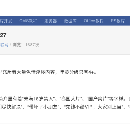
程开发
CMS教程
服务器
数据库
Office教程
PS教程
27
互联网
/
浏览
：
1687次
p，里充斥着大量色情淫秽内容，年龄分级只有4+。
应用简介里有着“未满18岁禁入”、“岛国大片”、“国产爽片”等字样
快解决”、“带坏了小朋友”、“充钱不给VIP，大家别上当”、