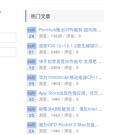
。
热门文章
Pornhub推出VPN服务 国内用户无缘体验！
09月
24
浏览：15225 / 评论：0
首款iOS 12~12.1.2原生越狱OsirisJailbreak12 释出 仅限开发者使用
02月
01
浏览：3480 / 评论：0
快手封禁恶意炒作账号 太原老葛、张大凡等在列
09月
12
浏览：2959 / 评论：0
华为10000mAh移动电源CP11QM拆解
04月
09
浏览：1803 / 评论：0
App Store出现色情应用，社交榜排名27
03月
30
浏览：1680 / 评论：0
树莓派4B性能测试：落后Intel i3多达90%、取代PC实属夸张
06月
25
浏览：1542 / 评论：0
驰为GPD Pocket 2 Max包装盒曝光：采用大按键和8.9英寸显示屏
04月
24
浏览：1540 / 评论：0