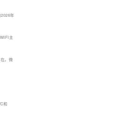
026年
WIFI主
存在。微
VC和