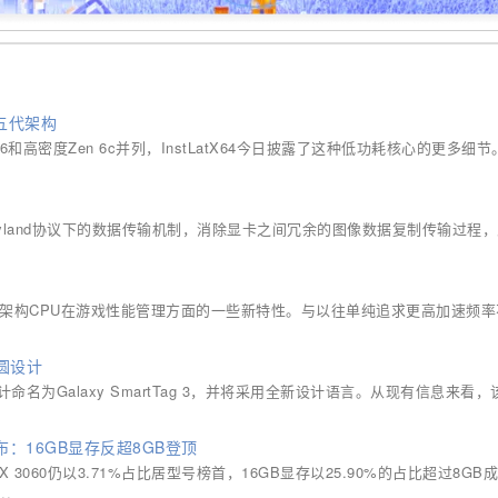
6五代架构
 6和高密度Zen 6c并列，InstLatX64今日披露了这种低功耗核心的更多细
ayland协议下的数据传输机制，消除显卡之间冗余的图像数据复制传输过程
Zen 6架构CPU在游戏性能管理方面的一些新特性。与以往单纯追求更高加速频
方圆设计
为Galaxy SmartTag 3，并将采用全新设计语言。从现有信息来看，
发布：16GB显存反超8GB登顶
X 3060仍以3.71%占比居型号榜首，16GB显存以25.90%的占比超过8GB
.