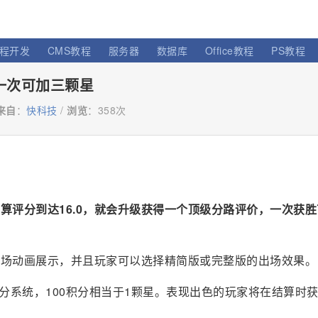
程开发
CMS教程
服务器
数据库
Office教程
PS教程
 一次可加三颗星
来自
：
快科技
/
浏览
：
358次
算评分到达16.0，就会升级获得一个顶级分路评价，一次获
出场动画展示，并且玩家可以选择精简版或完整版的出场效果。
分系统，100积分相当于1颗星。表现出色的玩家将在结算时