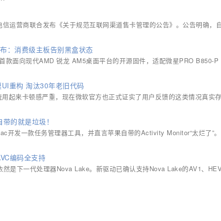
电信运营商联合发布《关于规范互联网渠道售卡管理的公告》。公告明确，自2
件发布：消费级主板告别黑盒状态
业内首款面向现代AMD 锐龙 AM5桌面平台的开源固件，适配微星PRO B850-P 
.
UI重构 淘汰30年老旧代码
1系统用起来卡顿感严重，现在微软官方也正式证实了用户反馈的这类情况真实
果自带的就是垃圾！
Mac开发一款任务管理器工具，并直言苹果自带的Activity Monitor“太烂了”。
/AVC编码全支持
角依然是下一代处理器Nova Lake。新驱动已确认支持Nova Lake的AV1、HE