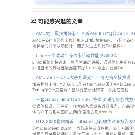
可能感兴趣的文章
AMD史上最强拼好芯！全新Zen 6 LP缝合Zen 2-
AMD在Zen 6架构上预计引入LP低功耗核心，与标准Zen
功耗核心并非从零设计，而是从过去几代Zen架构中...
Linux一个改动：跨显卡传输性能涨超80%！
Linux系统即将迎来一项重大底层更新，通过优化更新W
外接显卡的游戏性能最高可提升80%以上。此前Lin...
AMD Zen 6 CPU大杀招曝光：不再无脑全核拉满！
知名超频工具HYDRA OC作者1usmus披露了AMD 
Zen 6的设计思路转向智能分配功耗预算，在处理器触...
三星Galaxy SmartTag 3设计将修改 采用家族式
据媒体报道，三星新一代智能防丢设备近日曝光，产品预计命名
体为介于方形与圆角之间的“圆角方形&rdquo...
RTX 3060稳居榜首！Steam7月软硬件调查报告
V社公布Steam 2026年7月软硬件调查数据，显卡方面RT
最高的显存容量档位。显卡厂商占比上，英伟达目前占据..