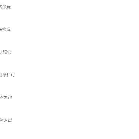
转换玩
转换玩
驯服它
创意和可
物大战
物大战