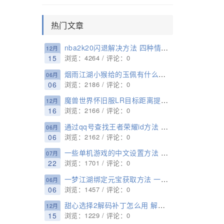
热门文章
nba2k20闪退解决方法 四种情况闪退说明
12月
15
浏览：4264 / 评论：0
烟雨江湖小猴给的玉佩有什么用 烟雨江湖小猴子怎么打听
06月
06
浏览：2186 / 评论：0
魔兽世界怀旧服LR目标距离提醒wa 猎人距离提示字串符分享
12月
16
浏览：2166 / 评论：0
通过qq号查找王者荣耀id方法 qq号怎么查找王者荣耀id
06月
06
浏览：2162 / 评论：0
一些单机游戏的中文设置方法 【收藏备用】
07月
22
浏览：1701 / 评论：0
一梦江湖绑定元宝获取方法 一梦江湖绑定元宝速刷攻略
06月
06
浏览：1457 / 评论：0
甜心选择2解码补丁怎么用 解码补丁安装使用方法
12月
15
浏览：1229 / 评论：0