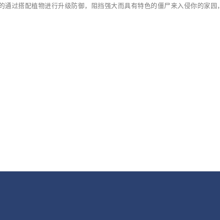
的通过搭配植物进行升级防御，阻挡强大而具有特色的僵尸来入侵你的家园