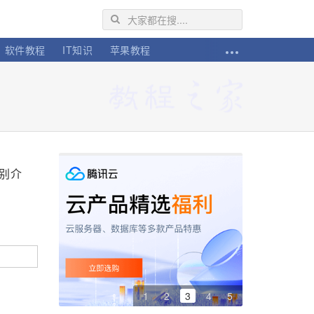
软件教程
IT知识
苹果教程
别介
1
2
3
4
5