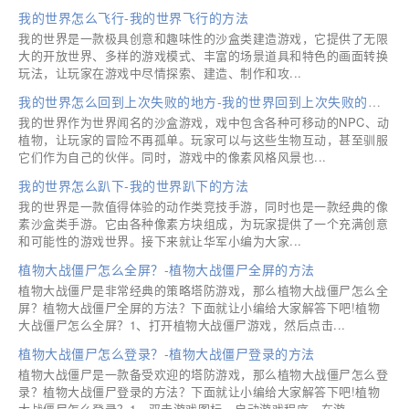
我的世界怎么飞行-我的世界飞行的方法
我的世界是一款极具创意和趣味性的沙盒类建造游戏，它提供了无限
大的开放世界、多样的游戏模式、丰富的场景道具和特色的画面转换
玩法，让玩家在游戏中尽情探索、建造、制作和攻...
我的世界怎么回到上次失败的地方-我的世界回到上次失败的地方的方法
我的世界作为世界闻名的沙盒游戏，戏中包含各种可移动的NPC、动
植物，让玩家的冒险不再孤单。玩家可以与这些生物互动，甚至驯服
它们作为自己的伙伴。同时，游戏中的像素风格风景也...
我的世界怎么趴下-我的世界趴下的方法
我的世界是一款值得体验的动作类竞技手游，同时也是一款经典的像
素沙盒类手游。它由各种像素方块组成，为玩家提供了一个充满创意
和可能性的游戏世界。接下来就让华军小编为大家...
植物大战僵尸怎么全屏？-植物大战僵尸全屏的方法
植物大战僵尸是非常经典的策略塔防游戏，那么植物大战僵尸怎么全
屏？植物大战僵尸全屏的方法？下面就让小编给大家解答下吧!植物
大战僵尸怎么全屏？1、打开植物大战僵尸游戏，然后点击...
植物大战僵尸怎么登录？-植物大战僵尸登录的方法
植物大战僵尸是一款备受欢迎的塔防游戏，那么植物大战僵尸怎么登
录？植物大战僵尸登录的方法？下面就让小编给大家解答下吧!植物
大战僵尸怎么登录？1、双击游戏图标，启动游戏程序，在游...