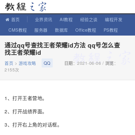
教程之家
首页
业界资讯
AI教程
经验之谈
编程开发
CMS教程
服务器
数据库
Office教程
PS教程
软件教程
IT知识
苹果教程
通过qq号查找王者荣耀id方法 qq号怎么查
找王者荣耀id
首页
>
游戏攻略
QQ
日期
：2021-06-06 /
浏览
：
2155次
1、打开王者营地。
2、打开战绩界面。
3、打开右上角的对话框。