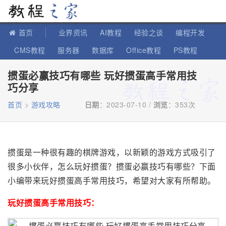
教程之家
首页
业界资讯
AI教程
经验之谈
编程开发
CMS教程
服务器
数据库
Office教程
PS教程
软件教程
IT知识
苹果教程
掼蛋必赢技巧有哪些 玩好掼蛋高手常用技
巧分享
首页
>
游戏攻略
日期
：2023-07-10 /
浏览
：
353次
掼蛋是一种很有趣的棋牌游戏，以新颖的游戏方式吸引了
很多小伙伴，怎么玩好掼蛋？掼蛋必赢技巧有哪些？下面
小编带来玩好掼蛋高手常用技巧，希望对大家有所帮助。
玩好掼蛋高手常用技巧：