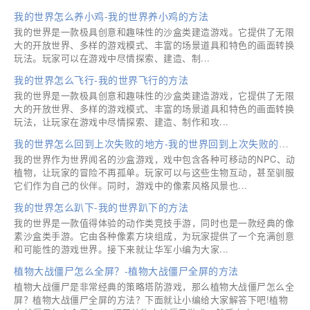
我的世界怎么养小鸡-我的世界养小鸡的方法
我的世界是一款极具创意和趣味性的沙盒类建造游戏。它提供了无限
大的开放世界、多样的游戏模式、丰富的场景道具和特色的画面转换
玩法。玩家可以在游戏中尽情探索、建造、制...
我的世界怎么飞行-我的世界飞行的方法
我的世界是一款极具创意和趣味性的沙盒类建造游戏，它提供了无限
大的开放世界、多样的游戏模式、丰富的场景道具和特色的画面转换
玩法，让玩家在游戏中尽情探索、建造、制作和攻...
我的世界怎么回到上次失败的地方-我的世界回到上次失败的地方的方法
我的世界作为世界闻名的沙盒游戏，戏中包含各种可移动的NPC、动
植物，让玩家的冒险不再孤单。玩家可以与这些生物互动，甚至驯服
它们作为自己的伙伴。同时，游戏中的像素风格风景也...
我的世界怎么趴下-我的世界趴下的方法
我的世界是一款值得体验的动作类竞技手游，同时也是一款经典的像
素沙盒类手游。它由各种像素方块组成，为玩家提供了一个充满创意
和可能性的游戏世界。接下来就让华军小编为大家...
植物大战僵尸怎么全屏？-植物大战僵尸全屏的方法
植物大战僵尸是非常经典的策略塔防游戏，那么植物大战僵尸怎么全
屏？植物大战僵尸全屏的方法？下面就让小编给大家解答下吧!植物