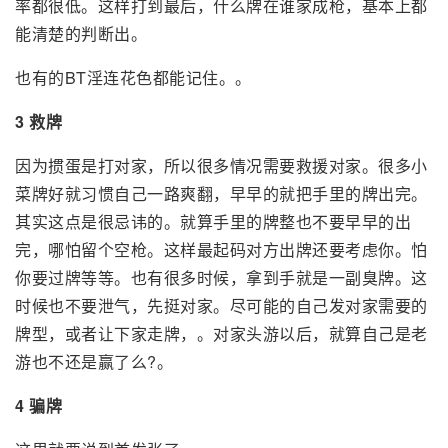
率都很低。这样打到最后，什么牌在谁家成枪，基本上都
能清楚的判断出。
也有的BT淫连花色都能记住。。
3 救牌
因为掼蛋是打对家，所以很多情况需要救援对家。很多小
菜牌好就习惯自己一路爽翻，早早的就把手里的牌出完。
其实这点是很忌讳的。就算手里的牌整也不要早早的出
完，哪怕留个空枪。这样最起码对方出牌还要考虑你。怕
你要过牌等等。也有很多时候，拿到手就是一副臭牌。这
时候也不要泄气，先挺对家。尽可能的自己发对家需要的
牌型，或者让下家走牌，。对家头游以后，就算自己是老
游也不还是赢了么?。
4 骗牌