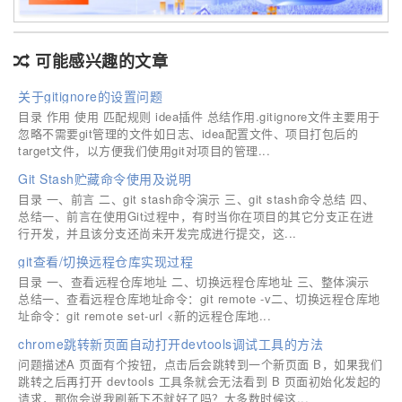
可能感兴趣的文章
关于gitignore的设置问题
目录 作用 使用 匹配规则 idea插件 总结作用.gitignore文件主要用于
忽略不需要git管理的文件如日志、idea配置文件、项目打包后的
target文件，以方便我们使用git对项目的管理...
Git Stash贮藏命令使用及说明
目录 一、前言 二、git stash命令演示 三、git stash命令总结 四、
总结一、前言在使用Git过程中，有时当你在项目的其它分支正在进
行开发，并且该分支还尚未开发完成进行提交，这...
git查看/切换远程仓库实现过程
目录 一、查看远程仓库地址 二、切换远程仓库地址 三、整体演示
总结一、查看远程仓库地址命令：git remote -v二、切换远程仓库地
址命令：git remote set-url <新的远程仓库地...
chrome跳转新页面自动打开devtools调试工具的方法
问题描述A 页面有个按钮，点击后会跳转到一个新页面 B，如果我们
跳转之后再打开 devtools 工具条就会无法看到 B 页面初始化发起的
请求，那你会说我刷新下不就好了吗？大多数时候这...