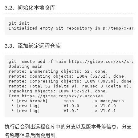
3.2、初始化本地仓库
git init

3.3、添加绑定远程仓库
git remote add -f main https://gitee.com/xxx/x-arc
Updating main

remote: Enumerating objects: 52, done.

remote: Counting objects: 100% (52/52), done.

remote: Compressing objects: 100% (39/39), done.

remote: Total 52 (delta 9), reused 0 (delta 0), pa
Unpacking objects: 100% (52/52), done.

From https://gitee.com/xxx/x-archive

 * [new branch]      main       -> main/main

 * [new tag]         V1.0.0     -> V1.0.0

执行后会列出远程仓库中的分支以及版本号等信息，分支
名称等信息后面会用到