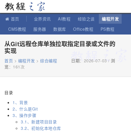
教程之家
首页
业界资讯
AI教程
经验之谈
编程开发
CMS教程
服务器
数据库
Office教程
PS教程
软件教程
IT知识
苹果教程
从Git远程仓库单独拉取指定目录或文件的
实现
首页
>
编程开发
>
综合编程
日期
：2026-07-03 /
浏
览
：
161次
目录
1、背景
2、什么是Git
3、操作步骤
3.1、新建项目目录
3.2、初始化本地仓库