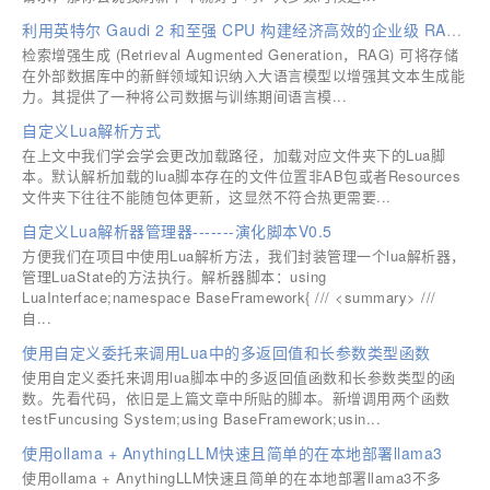
利用英特尔 Gaudi 2 和至强 CPU 构建经济高效的企业级 RAG 应用
检索增强生成 (Retrieval Augmented Generation，RAG) 可将存储
在外部数据库中的新鲜领域知识纳入大语言模型以增强其文本生成能
力。其提供了一种将公司数据与训练期间语言模...
自定义Lua解析方式
在上文中我们学会学会更改加载路径，加载对应文件夹下的Lua脚
本。默认解析加载的lua脚本存在的文件位置非AB包或者Resources
文件夹下往往不能随包体更新，这显然不符合热更需要...
自定义Lua解析器管理器-------演化脚本V0.5
方便我们在项目中使用Lua解析方法，我们封装管理一个lua解析器，
管理LuaState的方法执行。解析器脚本：using
LuaInterface;namespace BaseFramework{ /// <summary> ///
自...
使用自定义委托来调用Lua中的多返回值和长参数类型函数
使用自定义委托来调用lua脚本中的多返回值函数和长参数类型的函
数。先看代码，依旧是上篇文章中所贴的脚本。新增调用两个函数
testFuncusing System;using BaseFramework;usin...
使用ollama + AnythingLLM快速且简单的在本地部署llama3
使用ollama + AnythingLLM快速且简单的在本地部署llama3不多