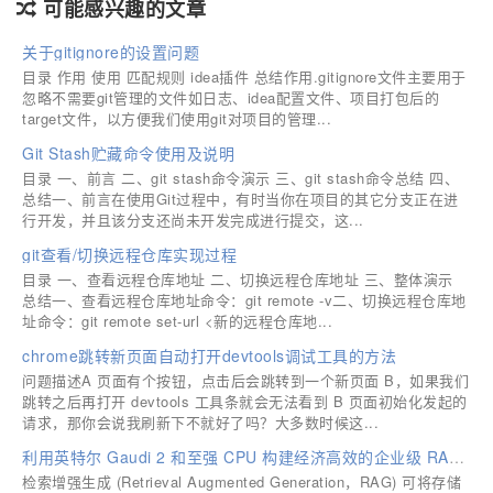
可能感兴趣的文章
关于gitignore的设置问题
目录 作用 使用 匹配规则 idea插件 总结作用.gitignore文件主要用于
忽略不需要git管理的文件如日志、idea配置文件、项目打包后的
target文件，以方便我们使用git对项目的管理...
Git Stash贮藏命令使用及说明
目录 一、前言 二、git stash命令演示 三、git stash命令总结 四、
总结一、前言在使用Git过程中，有时当你在项目的其它分支正在进
行开发，并且该分支还尚未开发完成进行提交，这...
git查看/切换远程仓库实现过程
目录 一、查看远程仓库地址 二、切换远程仓库地址 三、整体演示
总结一、查看远程仓库地址命令：git remote -v二、切换远程仓库地
址命令：git remote set-url <新的远程仓库地...
chrome跳转新页面自动打开devtools调试工具的方法
问题描述A 页面有个按钮，点击后会跳转到一个新页面 B，如果我们
跳转之后再打开 devtools 工具条就会无法看到 B 页面初始化发起的
请求，那你会说我刷新下不就好了吗？大多数时候这...
利用英特尔 Gaudi 2 和至强 CPU 构建经济高效的企业级 RAG 应用
检索增强生成 (Retrieval Augmented Generation，RAG) 可将存储