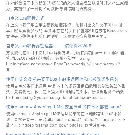
在外部数据库中的新鲜领域知识纳入大语言模型以增强其文本生成能
力。其提供了一种将公司数据与训练期间语言模...
自定义Lua解析方式
在上文中我们学会学会更改加载路径，加载对应文件夹下的Lua脚
本。默认解析加载的lua脚本存在的文件位置非AB包或者Resources
文件夹下往往不能随包体更新，这显然不符合热更需要...
自定义Lua解析器管理器-------演化脚本V0.5
方便我们在项目中使用Lua解析方法，我们封装管理一个lua解析器，
管理LuaState的方法执行。解析器脚本：using
LuaInterface;namespace BaseFramework{ /// <summary> ///
自...
使用自定义委托来调用Lua中的多返回值和长参数类型函数
使用自定义委托来调用lua脚本中的多返回值函数和长参数类型的函
数。先看代码，依旧是上篇文章中所贴的脚本。新增调用两个函数
testFuncusing System;using BaseFramework;usin...
使用ollama + AnythingLLM快速且简单的在本地部署llama3
使用ollama + AnythingLLM快速且简单的在本地部署llama3不多
说，直接开始一、安装ollamaollama官网：https://ollama.com/ 下
载地址：https://ollama.com/download打开以后注册并...
kubernetes CNI(Container Network Inferface)