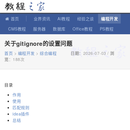
教程之家
首页
业界资讯
AI教程
经验之谈
编程开发
CMS教程
服务器
数据库
Office教程
PS教程
软件教程
IT知识
苹果教程
关于gitignore的设置问题
首页
>
编程开发
>
综合编程
日期
：2026-07-03 /
浏
览
：
188次
目录
作用
使用
匹配规则
idea插件
总结