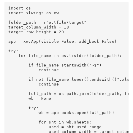
import os

import xlwings as xw

folder_path = r"e:\file\target"

target_column_width = 18

target_row_height = 20

app = xw.App(visible=False, add_book=False)

try:

    for file_name in os.listdir(folder_path):

        if file_name.startswith("~$"):

            continue

        if not file_name.lower().endswith((".xlsx"
            continue

        full_path = os.path.join(folder_path, file
        wb = None

        try:

            wb = app.books.open(full_path)

            for sht in wb.sheets:

                used = sht.used_range

                used.column_width = target_column_