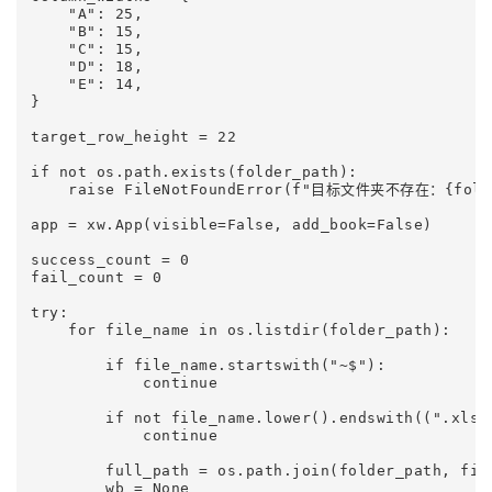
    "A": 25,

    "B": 15,

    "C": 15,

    "D": 18,

    "E": 14,

}

target_row_height = 22

if not os.path.exists(folder_path):

    raise FileNotFoundError(f"目标文件夹不存在：{folde
app = xw.App(visible=False, add_book=False)

success_count = 0

fail_count = 0

try:

    for file_name in os.listdir(folder_path):

        if file_name.startswith("~$"):

            continue

        if not file_name.lower().endswith((".xlsx"
            continue

        full_path = os.path.join(folder_path, file
        wb = None
