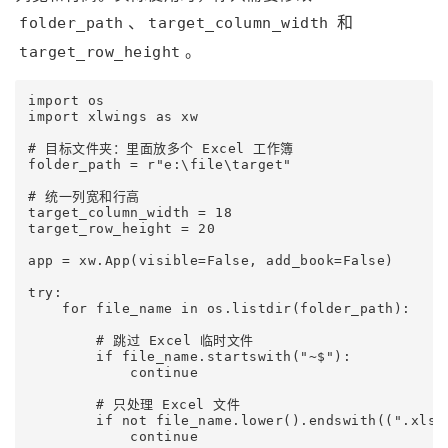
、
和
folder_path
target_column_width
。
target_row_height
import os

import xlwings as xw

# 目标文件夹：里面放多个 Excel 工作簿

folder_path = r"e:\file\target"

# 统一列宽和行高

target_column_width = 18

target_row_height = 20

app = xw.App(visible=False, add_book=False)

try:

    for file_name in os.listdir(folder_path):

        # 跳过 Excel 临时文件

        if file_name.startswith("~$"):

            continue

        # 只处理 Excel 文件

        if not file_name.lower().endswith((".xlsx"
            continue
