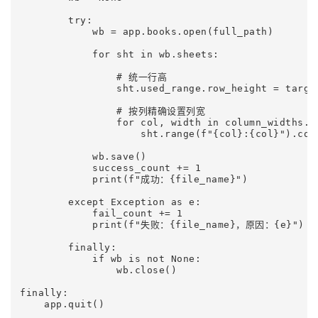
        try:

            wb = app.books.open(full_path)

            for sht in wb.sheets:

                # 统一行高

                sht.used_range.row_height = target
                # 按列精确设置列宽

                for col, width in column_widths.it
                    sht.range(f"{col}:{col}").colu
            wb.save()

            success_count += 1

            print(f"成功：{file_name}")

        except Exception as e:

            fail_count += 1

            print(f"失败：{file_name}，原因：{e}")

        finally:

            if wb is not None:

                wb.close()

finally:

    app.quit()
