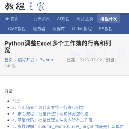
教程之家
首页
业界资讯
AI教程
经验之谈
编程开发
CMS教程
服务器
数据库
Office教程
PS教程
软件教程
IT知识
苹果教程
Python调整Excel多个工作簿的行高和列
宽
首页
>
编程开发
>
Python
日期
：2026-07-02 /
浏览
：
240次
目录
前言
2. 应用场景：为什么要统一行高和列宽
3. 核心流程：批量调整行高和列宽怎么跑
4. 基础代码：批量处理文件夹内所有工作簿
5. 参数理解：column_width 和 row_height 到底是什么单位