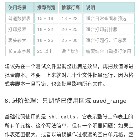
使用场景
推荐列宽
推荐行高
说明
普通数据表
15 ~ 18
18 ~ 22
适合日常查看和筛选
打印报表
18 ~ 22
20 ~ 25
适合打印前排版
表头较大
18 ~ 25
25 ~ 30
适合标题行、汇总表
长文本字段
25 以上
适当增加
需要结合自动换行使用
建议先在一个测试文件里调整出满意效果，再把数值写进
批量脚本。不要一上来就对几十个文件批量运行，因为格
式类脚本一旦写错，也会批量影响所有文件。
6. 进阶处理：只调整已使用区域 used_range
基础代码使用的是
，它表示整张工作表上的
sht.cells
所有单元格。这个写法简单，但有一个明显问题：如果工
作表范围很大，或者以前误操作过很远的空白单元格，整