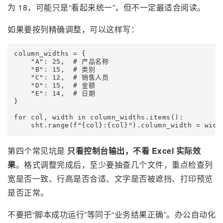
为 18，可能只是“看起来统一”，但不一定最适合阅读。
如果要按列精确调整，可以这样写：
column_widths = {

    "A": 25,  # 产品名称

    "B": 15,  # 类别

    "C": 12,  # 销售人员

    "D": 15,  # 金额

    "E": 14,  # 日期

}

for col, width in column_widths.items():

第四个常见坑是
只看控制台输出，不看 Excel 实际效
果
。格式调整完成后，至少要抽查几个文件，重点检查列
宽是否一致、行高是否合适、文字是否被遮挡、打印预览
是否正常。
不要把“脚本成功运行”等同于“业务结果正确”。办公自动化