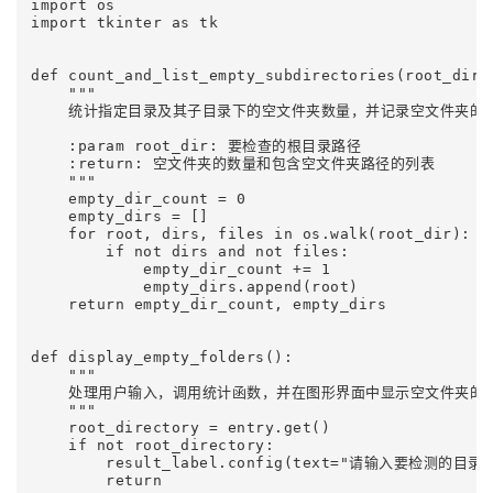
import os

import tkinter as tk

def count_and_list_empty_subdirectories(root_dir):
    """

    统计指定目录及其子目录下的空文件夹数量，并记录空文件夹的路
    :param root_dir: 要检查的根目录路径

    :return: 空文件夹的数量和包含空文件夹路径的列表

    """

    empty_dir_count = 0

    empty_dirs = []

    for root, dirs, files in os.walk(root_dir):

        if not dirs and not files:

            empty_dir_count += 1

            empty_dirs.append(root)

    return empty_dir_count, empty_dirs

def display_empty_folders():

    """

    处理用户输入，调用统计函数，并在图形界面中显示空文件夹的检
    """

    root_directory = entry.get()

    if not root_directory:

        result_label.config(text="请输入要检测的目录
        return
