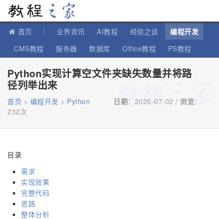
教程之家
首页
业界资讯
AI教程
经验之谈
编程开发
CMS教程
服务器
数据库
Office教程
PS教程
软件教程
IT知识
苹果教程
Python实现计算空文件夹缺失数量并将路
径列举出来
首页
>
编程开发
>
Python
日期
：2026-07-02 /
浏览
：
232次
目录
需求
实现效果
完整代码
思路
整体分析