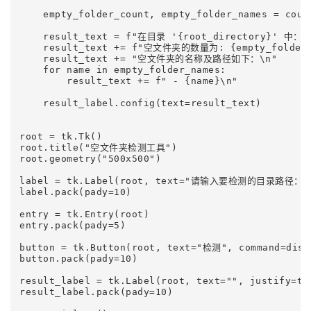
    empty_folder_count, empty_folder_names = coun
    result_text = f"在目录 '{root_directory}' 中：\n
    result_text += f"空文件夹的数量为: {empty_folder_c
    result_text += "空文件夹的名称及路径如下：\n"

    for name in empty_folder_names:

        result_text += f" - {name}\n"

    result_label.config(text=result_text)

root = tk.Tk()

root.title("空文件夹检测工具")

root.geometry("500x500")

label = tk.Label(root, text="请输入要检测的目录路径：")
label.pack(pady=10)

entry = tk.Entry(root)

entry.pack(pady=5)

button = tk.Button(root, text="检测", command=displ
button.pack(pady=10)

result_label = tk.Label(root, text="", justify=tk.
result_label.pack(pady=10)
