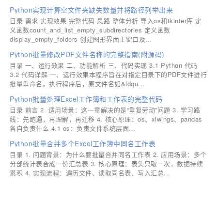
Python实现计算空文件夹缺失数量并将路径列举出来
目录 需求 实现效果 完整代码 思路 整体分析 导入os和tkinter库 定
义函数count_and_list_empty_subdirectories 定义函数
display_empty_folders 创建图形界面主窗口及...
Python批量修改PDF文件名称的完整指南(附源码)
目录 一、运行效果 二、功能解析 三、代码实现 3.1 Python 代码
3.2 代码详解 一、运行效果本程序旨在对指定目录下的PDF文件进行
批量重命名。执行程序后，原文件名如&ldqu...
Python批量处理Excel工作簿和工作表的完整代码
目录 前言 2. 适用场景：这一章解决的是“重复劳动”问题 3. 学习路
线：先跑通，再理解，再迁移 4. 核心原理：os、xlwings、pandas
各自负责什么 4.1 os：负责文件系统层面...
Python批量合并多个Excel工作簿中同名工作表
目录 1. 问题背景：为什么要批量合并同名工作表 2. 应用场景：多个
分部统计表合成一份汇总表 3. 核心原理：表头只取一次，数据持续
累积 4. 实现流程：遍历文件、读取同名表、写入汇总...