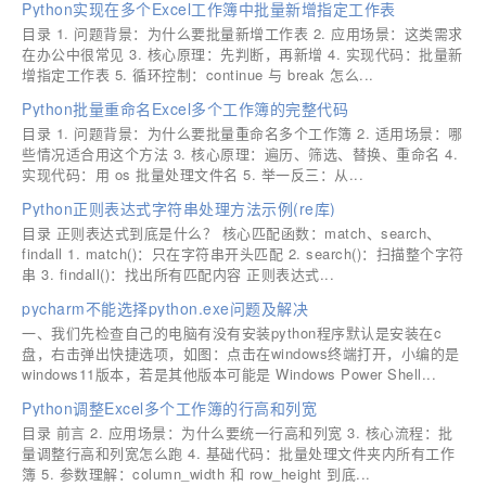
Python实现在多个Excel工作簿中批量新增指定工作表
目录 1. 问题背景：为什么要批量新增工作表 2. 应用场景：这类需求
在办公中很常见 3. 核心原理：先判断，再新增 4. 实现代码：批量新
增指定工作表 5. 循环控制：continue 与 break 怎么...
Python批量重命名Excel多个工作簿的完整代码
目录 1. 问题背景：为什么要批量重命名多个工作簿 2. 适用场景：哪
些情况适合用这个方法 3. 核心原理：遍历、筛选、替换、重命名 4.
实现代码：用 os 批量处理文件名 5. 举一反三：从...
Python正则表达式字符串处理方法示例(re库)
目录 正则表达式到底是什么？ 核心匹配函数：match、search、
findall 1. match()：只在字符串开头匹配 2. search()：扫描整个字符
串 3. findall()：找出所有匹配内容 正则表达式...
pycharm不能选择python.exe问题及解决
一、我们先检查自己的电脑有没有安装python程序默认是安装在c
盘，右击弹出快捷选项，如图：点击在windows终端打开，小编的是
windows11版本，若是其他版本可能是 Windows Power Shell...
Python调整Excel多个工作簿的行高和列宽
目录 前言 2. 应用场景：为什么要统一行高和列宽 3. 核心流程：批
量调整行高和列宽怎么跑 4. 基础代码：批量处理文件夹内所有工作
簿 5. 参数理解：column_width 和 row_height 到底...