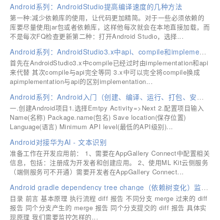
Android系列：AndroidStudio提高编译速度的几种方法
第一种:减少依赖库的使用，让代码更加精简。对于一些必须依赖的
库要尽量使用jar包或者依赖库，这样他每次就会在本地直接加载，而
不是每次FQ检查更新第二种：打开Android Studio，选择...
Android系列：AndroidStudio3.x中api、compile和implementation的区别
首先在AndroidStudio3.x中compile已经过时由implementation和api
来代替 其次compile与api完全等同 3.x中可以完全将compile换成
apimplementation与api的区别implementation...
Android系列：Android入门（创建、编译、运行、打包、安装）
一.创建Android项目1.选择Emtpy Activity=>Next 2.配置项目输入
Name(名称) Package.name(包名) Save location(保存位置)
Language(语言) Minimum API level(最低的API级别)...
Android对接华为AI - 文本识别
准备工作在开发应用前： 1、需要在AppGallery Connect中配置相关
信息，包括：注册成为开发者和创建应用。 2、使用ML Kit云侧服务
（端侧服务可不开通）需要开发者在AppGallery Connect...
Android gradle dependency tree change（依赖树变化）监控实现，sdk version 变化一目了然
目录 前言 基本原理 执行流程 diff 报告 不同分支 merge 过来的 diff
报告 同个分支产生的 merge 报告 同个分支提交的 diff 报告 具体实
现原理 我们需要监控怎样的...