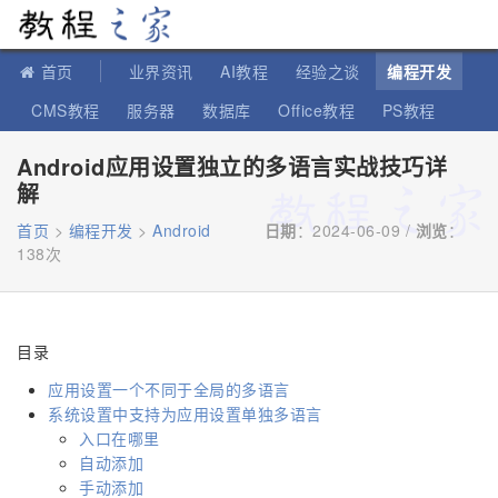
教程之家
首页
业界资讯
AI教程
经验之谈
编程开发
CMS教程
服务器
数据库
Office教程
PS教程
软件教程
IT知识
苹果教程
Android应用设置独立的多语言实战技巧详
解
首页
>
编程开发
>
Android
日期
：2024-06-09 /
浏览
：
138次
目录
应用设置一个不同于全局的多语言
系统设置中支持为应用设置单独多语言
入口在哪里
自动添加
手动添加