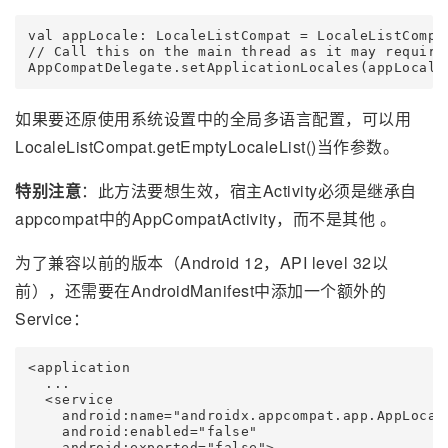
val appLocale: LocaleListCompat = LocaleListCompat
// Call this on the main thread as it may require 
AppCompatDelegate.setApplicationLocales(appLocale
如果要还原使用系统设置中的全局多语言配置，可以用
LocaleListCompat.getEmptyLocaleList()当作参数。
特别注意
：此方法要想生效，宿主Activity必须是继承自
appcompat中的AppCompatActivity，而不是其他 。
为了兼容以前的版本（Android 12，API level 32以
前），还需要在AndroidManifest中添加一个额外的
Service：
<application

  ...

  <service

    android:name="androidx.appcompat.app.AppLocale
    android:enabled="false"

    android:exported="false">
