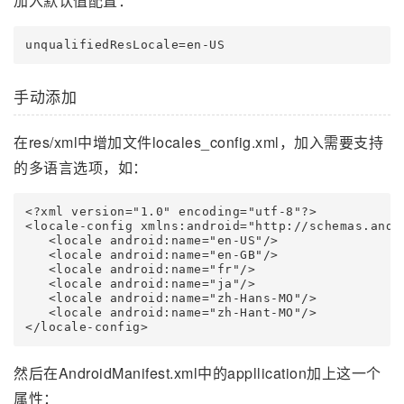
加入默认值配置：
unqualifiedResLocale=en-US
手动添加
在res/xml中增加文件locales_config.xml，加入需要支持
的多语言选项，如：
<?xml version="1.0" encoding="utf-8"?>

<locale-config xmlns:android="http://schemas.andro
   <locale android:name="en-US"/>

   <locale android:name="en-GB"/>

   <locale android:name="fr"/>

   <locale android:name="ja"/>

   <locale android:name="zh-Hans-MO"/>

   <locale android:name="zh-Hant-MO"/>

</locale-config>
然后在AndroidManifest.xml中的appllication加上这一个
属性：