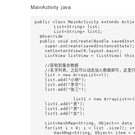
MainActivity .java
public class MainActivity extends Activi
	List<String> list;

	List<String> list1;

  @Override

  public void onCreate(Bundle savedInst
    super.onCreate(savedInstanceState);

    setContentView(R.layout.main);

    ListView listView = (ListView) this
    //获取到集合数据

    //名字列表，之后可以动态加入数据即可，这里只
    list = new ArrayList<>();

    list.add("小明");

    list.add("李华");

    list.add("张三");

		list1 = new ArrayList<>();

    list1.add("男");

    list1.add("男");

    list1.add("女");

    List<HashMap<String, Object>> data 
    for(int i = 0; i < list .size(); i++
    	HashMap<String, Object> item = new HashMap<String, Object>();
