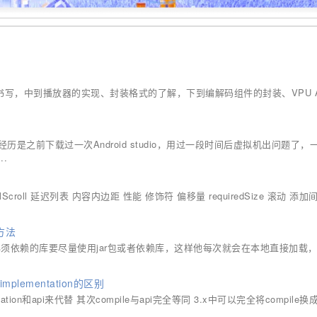
PP的书写，中到播放器的实现、封装格式的了解，下到编解码组件的封装、VPU 
之前下载过一次Android studio，用过一段时间后虚拟机出问题了，
.
alScroll 延迟列表 内容内边距 性能 修饰符 偏移量 requiredSize 滚动 添加
种方法
须依赖的库要尽量使用jar包或者依赖库，这样他每次就会在本地直接加载
和implementation的区别
entation和api来代替 其次compile与api完全等同 3.x中可以完全将compile换