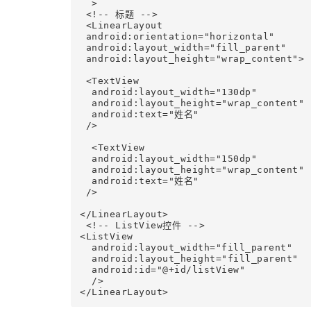
  >

 <!-- 标题 -->

 <LinearLayout

 android:orientation="horizontal"

 android:layout_width="fill_parent"

 android:layout_height="wrap_content">

 <TextView

  android:layout_width="130dp"

  android:layout_height="wrap_content"

  android:text="姓名"

 />

  <TextView

  android:layout_width="150dp"

  android:layout_height="wrap_content"

  android:text="姓名"

 />

</LinearLayout>

 <!-- ListView控件 -->

<ListView 

  android:layout_width="fill_parent" 

  android:layout_height="fill_parent" 

  android:id="@+id/listView"

  />

</LinearLayout>