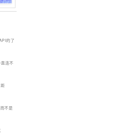
API的了
一直连不
间距
，而不是
成