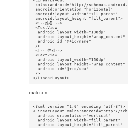
<LinearLayout

 xmlns:android="http://schemas.android.
 android:orientation="horizontal"

 android:layout_width="fill_parent"

 android:layout_height="fill_parent">

 <!--姓名 -->

 <TextView

  android:layout_width="130dp"

  android:layout_height="wrap_content"

  android:id="@+id/name"

 />

 <!-- 性别-->

 <TextView

  android:layout_width="150dp"

  android:layout_height="wrap_content"

  android:id="@+id/sex"

 />

</LinearLayout>
main.xml
<?xml version="1.0" encoding="utf-8"?>

<LinearLayout xmlns:android="http://sch
  android:orientation="vertical"

  android:layout_width="fill_parent"

  android:layout_height="fill_parent"
