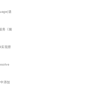
uage(语
侧服务（端
具体实现原
solve
or中添加