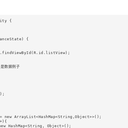
ty {

anceState) {

.findViewById(R.id.listView);

是数据例子

= new ArrayList<HashMap<String,Object>>();

){
