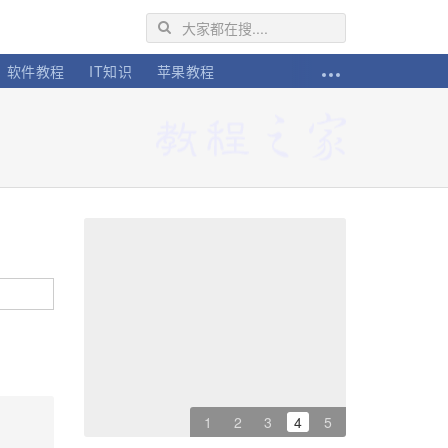
软件教程
IT知识
苹果教程
1
2
3
4
5