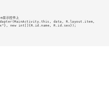
em显示控件上

dapter(MainActivity.this, data, R.layout.item, 
