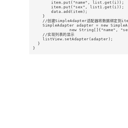
    	item.put("name", list.get(i));

    	item.put("sex", list1.get(i));

    	data.add(item);        

    }

    //创建SimpleAdapter适配器将数据绑定到it
    SimpleAdapter adapter = new SimpleA
    		new String[]{"name", "sex"}, new int[]{R.id.name, R.id.sex});

    //实现列表的显示

    listView.setAdapter(adapter);

  }

}