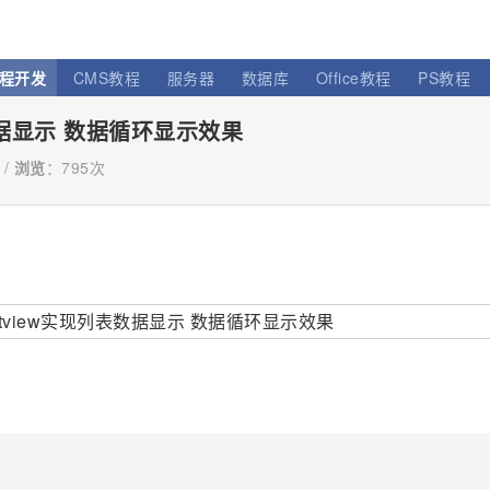
程开发
CMS教程
服务器
数据库
Office教程
PS教程
现列表数据显示 数据循环显示效果
 /
浏览
：
795次
！