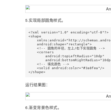
5.实现局部圆角样式。
<?xml version="1.0" encoding="utf-8"?>

<shape

    xmlns:android="http://schemas.andro
    android:shape="rectangle">

    <!-- 圆角的半径，左上/右下实现圆角 -->

    <corners

        android:topLeftRadius="10dp"

        android:bottomRightRadius="10dp"
    <!-- 填充颜色 -->

    <solid android:color="#3a8fea"/>

</shape>
运行结果图：
6.渐变背景色样式。