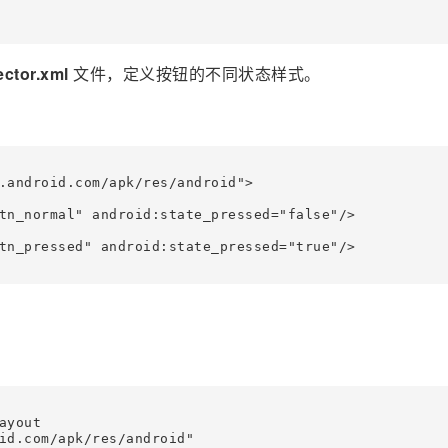
ector.xml
文件，定义按钮的不同状态样式。
.android.com/apk/res/android">

tn_normal" android:state_pressed="false"/>

tn_pressed" android:state_pressed="true"/>

yout

id.com/apk/res/android"
