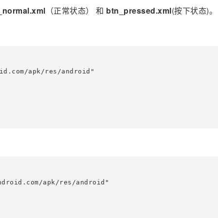
_normal.xml
（正常状态） 和
btn_pressed.xml
(按下状态)。
id.com/apk/res/android"
