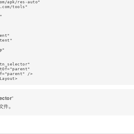
om/apk/res-auto"

.com/tools"



nt"

ent"

"

tn_selector"

tOf="parent"

f="parent" />

Layout>
ector
”
式文件。