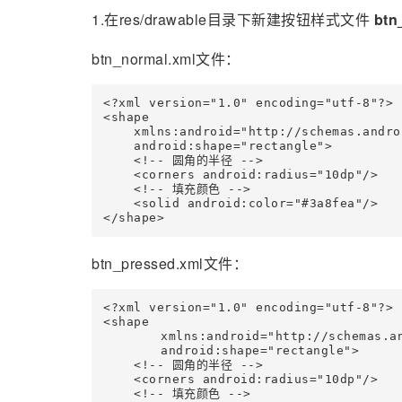
1.在res/drawable目录下新建按钮样式文件
btn
btn_normal.xml文件：
<?xml version="1.0" encoding="utf-8"?>

<shape

    xmlns:android="http://schemas.andro
    android:shape="rectangle">

    <!-- 圆角的半径 -->

    <corners android:radius="10dp"/>

    <!-- 填充颜色 -->

    <solid android:color="#3a8fea"/>

</shape>
btn_pressed.xml文件：
<?xml version="1.0" encoding="utf-8"?>

<shape 

	xmlns:android="http://schemas.android.com/apk/res/android"

	android:shape="rectangle">

    <!-- 圆角的半径 -->

    <corners android:radius="10dp"/>

    <!-- 填充颜色 -->
