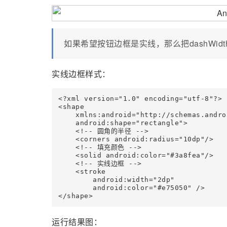
如果希望按钮边框是实线，那么把dashWidt
实线边框样式：
<?xml version="1.0" encoding="utf-8"?>

<shape

    xmlns:android="http://schemas.andro
    android:shape="rectangle">

    <!-- 圆角的半径 -->

    <corners android:radius="10dp"/>

    <!-- 填充颜色 -->

    <solid android:color="#3a8fea"/>

    <!-- 实线边框 -->

    <stroke

        android:width="2dp"

        android:color="#e75050" />

</shape>
运行结果图：