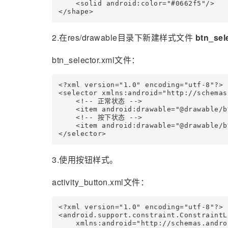
    <solid android:color="#0662f5"/>

</shape>
2.在res/drawable目录下新建样式文件
btn_sel
btn_selector.xml文件：
<?xml version="1.0" encoding="utf-8"?>

<selector xmlns:android="http://schemas
    <!-- 正常状态 -->

    <item android:drawable="@drawable/b
    <!-- 按下状态 -->

    <item android:drawable="@drawable/b
</selector>
3.使用按钮样式。
activity_button.xml文件：
<?xml version="1.0" encoding="utf-8"?>

<android.support.constraint.ConstraintLa
    xmlns:android="http://schemas.andro