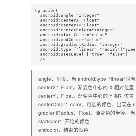
<gradient

  android:angle="integer"

  android:centerX="Float"

  android:centerY="Float"

  android:centerColor="integer"

  android:startColor="color"

  android:endColor="color"

  android:gradientRadius="integer"

  android:type=["linear"|"radial"|"sweep
  android:usesLevel=["true"|"false"]

  />
angle：角度，当 android:type=“lin
centerX：Float。渐变色中心的 X 相对位置（ 0-
centerY：Float。渐变色中心的 Y 相对位置（ 0-
centerColor：color。可选的颜色，出现在 s
gradientRadius：Float。渐变色的半径。当 an
startcolor：开始的颜色
endcolor：结束的颜色