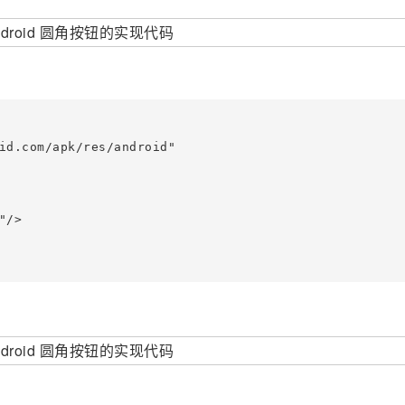
id.com/apk/res/android"

/>
