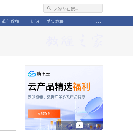
软件教程
IT知识
苹果教程
1
2
3
4
5