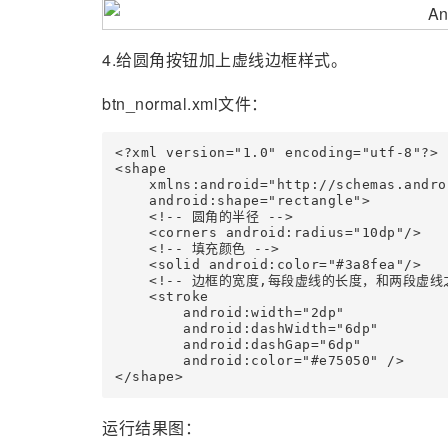
4.给圆角按钮加上虚线边框样式。
btn_normal.xml文件：
<?xml version="1.0" encoding="utf-8"?>

<shape

    xmlns:android="http://schemas.andro
    android:shape="rectangle">

    <!-- 圆角的半径 -->

    <corners android:radius="10dp"/>

    <!-- 填充颜色 -->

    <solid android:color="#3a8fea"/>

    <!-- 边框的宽度,每段虚线的长度，和两段虚线之
    <stroke

        android:width="2dp"

        android:dashWidth="6dp"

        android:dashGap="6dp"

        android:color="#e75050" />

</shape>
运行结果图：