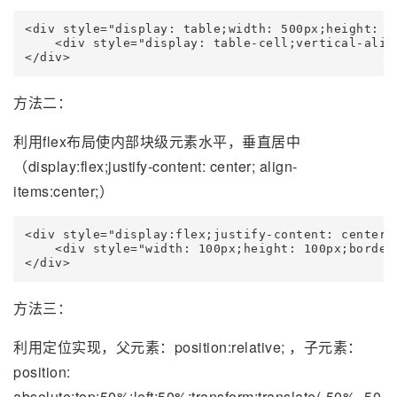
<div style="display: table;width: 500px;height: 20
    <div style="display: table-cell;vertical-ali
</div>
方法二：
利用flex布局使内部块级元素水平，垂直居中
（display:flex;justify-content: center; align-
items:center;）
<div style="display:flex;justify-content: center;
    <div style="width: 100px;height: 100px;borde
</div>
方法三：
利用定位实现，父元素：position:relative; ，子元素：
position:
absolute;top:50%;left:50%;transform:translate(-50%,-50