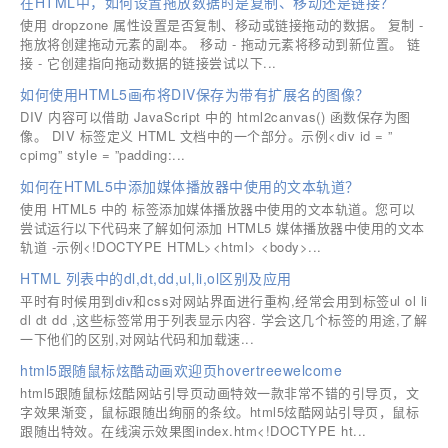
在HTML中，如何设置拖放数据时是复制、移动还是链接？
使用 dropzone 属性设置是否复制、移动或链接拖动的数据。 复制 -
拖放将创建拖动元素的副本。 移动 - 拖动元素将移动到新位置。 链
接 - 它创建指向拖动数据的链接尝试以下...
如何使用HTML5画布将DIV保存为带有扩展名的图像？
DIV 内容可以借助 JavaScript 中的 html2canvas() 函数保存为图
像。 DIV 标签定义 HTML 文档中的一个部分。示例<div id = ”
cpimg” style = ”padding:...
如何在HTML5中添加媒体播放器中使用的文本轨道？
使用 HTML5 中的 标签添加媒体播放器中使用的文本轨道。您可以
尝试运行以下代码来了解如何添加 HTML5 媒体播放器中使用的文本
轨道 -示例<!DOCTYPE HTML><html> <body>...
HTML 列表中的dl,dt,dd,ul,li,ol区别及应用
平时有时候用到div和css对网站界面进行重构,经常会用到标签ul ol li
dl dt dd ,这些标签常用于列表显示内容. 学会这几个标签的用途,了解
一下他们的区别,对网站代码和加载速...
html5跟随鼠标炫酷动画欢迎页hovertreewelcome
html5跟随鼠标炫酷网站引导页动画特效一款非常不错的引导页，文
字效果渐变，鼠标跟随出绚丽的条纹。html5炫酷网站引导页，鼠标
跟随出特效。在线演示效果图index.htm<!DOCTYPE ht...