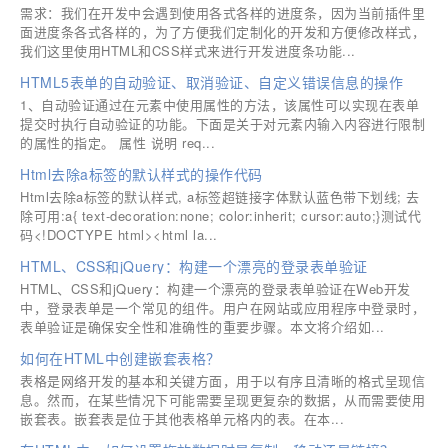
需求：我们在开发中会遇到使用各式各样的进度条，因为当前插件里
面进度条各式各样的，为了方便我们定制化的开发和方便修改样式，
我们这里使用HTML和CSS样式来进行开发进度条功能...
HTML5表单的自动验证、取消验证、自定义错误信息的操作
1、自动验证通过在元素中使用属性的方法，该属性可以实现在表单
提交时执行自动验证的功能。下面是关于对元素内输入内容进行限制
的属性的指定。 属性 说明 req...
Html去除a标签的默认样式的操作代码
Html去除a标签的默认样式, a标签超链接字体默认蓝色带下划线; 去
除可用:a{ text-decoration:none; color:inherit; cursor:auto;}测试代
码<!DOCTYPE html><html la...
HTML、CSS和jQuery：构建一个漂亮的登录表单验证
HTML、CSS和jQuery：构建一个漂亮的登录表单验证在Web开发
中，登录表单是一个常见的组件。用户在网站或应用程序中登录时，
表单验证是确保安全性和准确性的重要步骤。本文将介绍如...
如何在HTML中创建嵌套表格？
表格是网络开发的基本和关键方面，用于以有序且清晰的格式呈现信
息。然而，在某些情况下可能需要呈现更复杂的数据，从而需要使用
嵌套表。嵌套表是位于其他表格单元格内的表。在本...