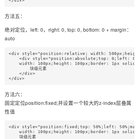
</div>
方法五：
绝对定位，left: 0，right: 0, top: 0, bottom: 0 + margin：
auto
<div style="position:relative; width: 500px;height
    <div style="position:absolute;top: 0;left: 0;r
    width: 100px;height: 100px;border: 1px solid 
        块级元素

    </div>

</div>
方法六：
固定定位position:fixed;并设置一个较大的z-index层叠属
性值
<div style="position:fixed;top: 50%;left: 50%;mar
    width: 100px;height: 100px;border: 1px solid 
    块级元素
