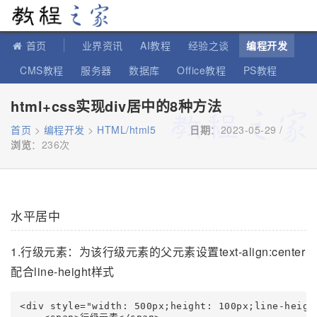
教程之家
首页
业界资讯
AI教程
经验之谈
编程开发
CMS教程
服务器
数据库
Office教程
PS教程
软件教程
IT知识
苹果教程
html+css实现div居中的8种方法
首页
>
编程开发
>
HTML/html5
日期
：2023-05-29 /
浏览
：
236次
水平居中
1.行级元素：为该行级元素的父元素设置text-align:center
配合line-height样式
<div style="width: 500px;height: 100px;line-heigh