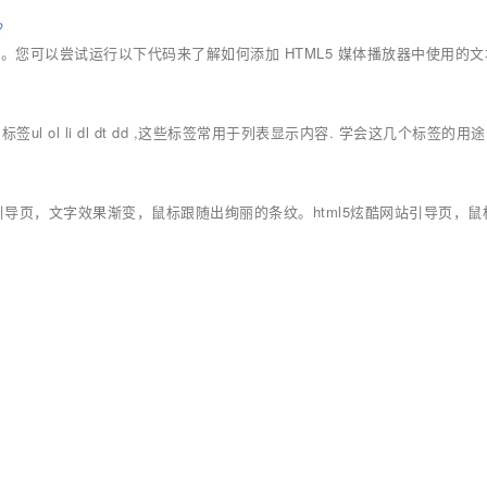
？
道。您可以尝试运行以下代码来了解如何添加 HTML5 媒体播放器中使用的文本
l ol li dl dt dd ,这些标签常用于列表显示内容. 学会这几个标签的用
引导页，文字效果渐变，鼠标跟随出绚丽的条纹。html5炫酷网站引导页，鼠