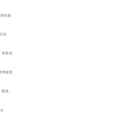
限制的属
试代码
，表单验
使用嵌套
链接 -
g”