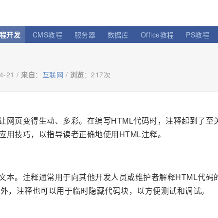
程开发
CMS教程
服务器
数据库
Office教程
PS教程
4-21 /
来自
：
互联网
/
浏览
：
217次
以让网页变得生动、多彩。在编写HTML代码时，注释起到了至
应用技巧，以指导读者正确地使用HTML注释。
的文本。注释通常用于向其他开发人员或维护者解释HTML代码
此外，注释也可以用于临时隐藏代码块，以方便测试和调试。