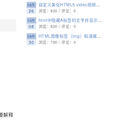
自定义美化HTML5 video视频播放器界面样式
08月
26
浏览：820 / 评论：0
html中隐藏A标签的文字并显示背景图片
10月
08
浏览：820 / 评论：0
HTML图像标签（img）和源属性（src）介绍
09月
30
浏览：790 / 评论：0
要解释