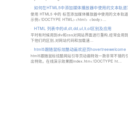
如何在HTML5中添加媒体播放器中使用的文本轨道
使用 HTML5 中的 标签添加媒体播放器中使用的文本轨
示例<!DOCTYPE HTML><html> <body>...
HTML 列表中的dl,dt,dd,ul,li,ol区别及应用
平时有时候用到div和css对网站界面进行重构,经常会用到标签u
下他们的区别,对网站代码和加载速...
html5跟随鼠标炫酷动画欢迎页hovertreewelcome
html5跟随鼠标炫酷网站引导页动画特效一款非常不错的
出特效。在线演示效果图index.htm<!DOCTYPE ht...