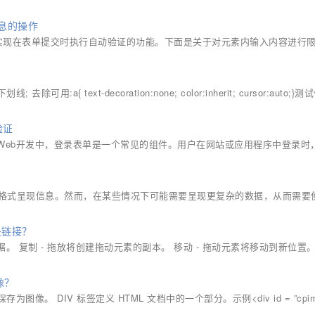
息的操作
实现在表单提交时执行自动验证的功能。下面是关于对元素内输入内容进行
{ text-decoration:none; color:inherit; cursor:auto;}测
验证
验证在Web开发中，登录表单是一个常见的组件。用户在网站或应用程序中登录时
格式呈现信息。然而，在某些情况下可能需要呈现更复杂的数据，从而需要
是链接？
据。 复制 - 拖放将创建拖动元素的副本。 移动 - 拖动元素将移动到新位置。 
像？
 函数保存为图像。 DIV 标签定义 HTML 文档中的一个部分。示例<div id = ”cpim