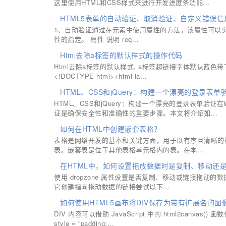
这里使用HTML和CSS样式来进行开发进度条功能...
HTML5表单的自动验证、取消验证、自定义错误信
1、自动验证通过在元素中使用属性的方法，该属性可以
性的指定。 属性 说明 req...
Html去除a标签的默认样式的操作代码
Html去除a标签的默认样式, a标签超链接字体默认蓝色带下划线; 去除可用:a
<!DOCTYPE html><html la...
HTML、CSS和jQuery：构建一个漂亮的登录表单
HTML、CSS和jQuery：构建一个漂亮的登录表单
证是确保安全性和准确性的重要步骤。本文将介绍如...
如何在HTML中创建嵌套表格？
表格是网络开发的基本和关键方面，用于以有序且清晰的
表。嵌套表是位于其他表格单元格内的表。在本...
在HTML中，如何设置拖放数据时是复制、移动还
使用 dropzone 属性设置是否复制、移动或链接拖动的数
它创建指向拖动数据的链接尝试以下...
如何使用HTML5画布将DIV保存为带有扩展名的图
DIV 内容可以借助 JavaScript 中的 html2canvas()
style = ”padding:...