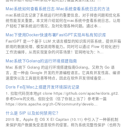
Mac系统如何查看系统日志-Mac系统查看系统日志的方法
mac系统日志记录了系统运行时的重要信息，对于排查问题和优化系
统性能至关重要。本文将介绍如何在mac系统中查看系统日志，让用
户轻松了解系统运行情况，及时处理各种问题。通过本...
Mac下使用Docker快速布署FastGPT实现AI私有知识库
FastGPT 是一个基于 LLM 大语言模型的知识库问答系统，提供开箱
即用的数据处理、模型调用等能力。同时可以通过 Flow 可视化进行
工作流编排，从而实现复杂的问答场景！官网地址为：h...
Mac系统下Golang的运行环境搭建指南
Mac 系统下 Golang 的运行环境搭建指南Golang，又称为 Go 语
言，是一种由 Google 开发的开源编程语言。它具有并发性高、编译
速度快以及工具链完善等特点，因此在软件开发领域备受...
Doris Fe在Mac上搭建开发环境踩坑记录
1. 拉取代码到本地git clone https://github.com/apache/doris.git2.
参考Doris的文档，但别全信（信了你就上当了）参考第一篇
https://doris.apache.org/zh-CN/community/develo...
什么是 SIP 以及如何禁用它？
2015 年，Apple 在 OS X El Capitan (10.11) 中引入了一种新机制
来保护用户数据免受恶意软件的侵害，称为系统完整性保护（也称为