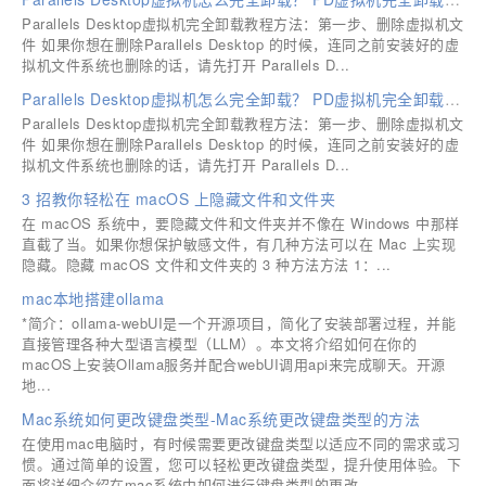
Parallels Desktop虚拟机完全卸载教程方法：第一步、删除虚拟机文
件 如果你想在删除Parallels Desktop 的时候，连同之前安装好的虚
拟机文件系统也删除的话，请先打开 Parallels D...
Parallels Desktop虚拟机怎么完全卸载？ PD虚拟机完全卸载方法
Parallels Desktop虚拟机完全卸载教程方法：第一步、删除虚拟机文
件 如果你想在删除Parallels Desktop 的时候，连同之前安装好的虚
拟机文件系统也删除的话，请先打开 Parallels D...
3 招教你轻松在 macOS 上隐藏文件和文件夹
在 macOS 系统中，要隐藏文件和文件夹并不像在 Windows 中那样
直截了当。如果你想保护敏感文件，有几种方法可以在 Mac 上实现
隐藏。隐藏 macOS 文件和文件夹的 3 种方法方法 1：...
mac本地搭建ollama
*简介：ollama-webUI是一个开源项目，简化了安装部署过程，并能
直接管理各种大型语言模型（LLM）。本文将介绍如何在你的
macOS上安装Ollama服务并配合webUI调用api来完成聊天。开源
地...
Mac系统如何更改键盘类型-Mac系统更改键盘类型的方法
在使用mac电脑时，有时候需要更改键盘类型以适应不同的需求或习
惯。通过简单的设置，您可以轻松更改键盘类型，提升使用体验。下
面将详细介绍在mac系统中如何进行键盘类型的更改。...