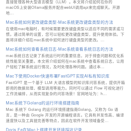
直接管理各种大型语言模型（LLM）。本文将介绍如何在你的
macOS上安装Ollama服务并配合webUI调用api来完成聊天。开源
地...
Mac系统如何更改键盘类型-Mac系统更改键盘类型的方法
在使用mac电脑时，有时候需要更改键盘类型以适应不同的需求或习
惯。通过简单的设置，您可以轻松更改键盘类型，提升使用体验。下
面将详细介绍在mac系统中如何进行键盘类型的更改。...
Mac系统如何查看系统日志-Mac系统查看系统日志的方法
mac系统日志记录了系统运行时的重要信息，对于排查问题和优化系
统性能至关重要。本文将介绍如何在mac系统中查看系统日志，让用
户轻松了解系统运行情况，及时处理各种问题。通过本...
Mac下使用Docker快速布署FastGPT实现AI私有知识库
FastGPT 是一个基于 LLM 大语言模型的知识库问答系统，提供开箱
即用的数据处理、模型调用等能力。同时可以通过 Flow 可视化进行
工作流编排，从而实现复杂的问答场景！官网地址为：h...
Mac系统下Golang的运行环境搭建指南
Mac 系统下 Golang 的运行环境搭建指南Golang，又称为 Go 语
言，是一种由 Google 开发的开源编程语言。它具有并发性高、编译
速度快以及工具链完善等特点，因此在软件开发领域备受...
Doris Fe在Mac上搭建开发环境踩坑记录