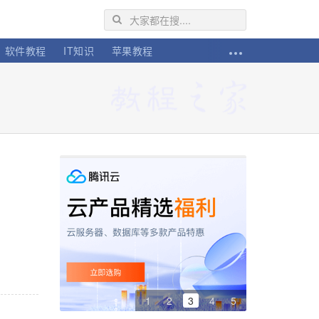
软件教程
IT知识
苹果教程
1
2
3
4
5