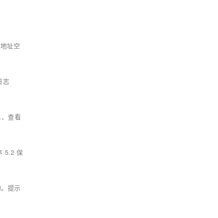
的地址空
日志
 二、查看
5.2 保
的。提示