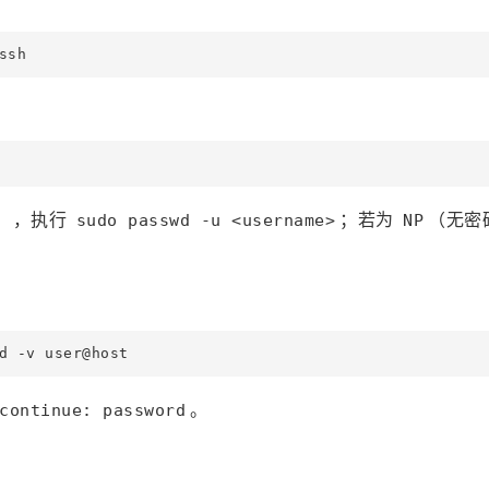
），执行
；若为
（无密
sudo passwd -u <username>
NP
。
continue: password