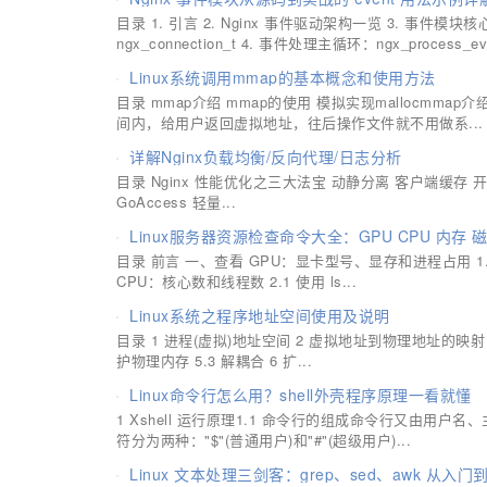
目录 1. 引言 2. Nginx 事件驱动架构一览 3. 事件模块核
ngx_connection_t 4. 事件处理主循环：ngx_process_eve
Linux系统调用mmap的基本概念和使用方法
目录 mmap介绍 mmap的使用 模拟实现mallocmm
间内，给用户返回虚拟地址，往后操作文件就不用做系...
详解Nginx负载均衡/反向代理/日志分析
目录 Nginx 性能优化之三大法宝 动静分离 客户端缓存 开启 G
GoAccess 轻量...
Linux服务器资源检查命令大全：GPU CPU 内存
目录 前言 一、查看 GPU：显卡型号、显存和进程占用 1.1 使用
CPU：核心数和线程数 2.1 使用 ls...
Linux系统之程序地址空间使用及说明
目录 1 进程(虚拟)地址空间 2 虚拟地址到物理地址的映射 3 
护物理内存 5.3 解耦合 6 扩...
Linux命令行怎么用？shell外壳程序原理一看就懂
1 Xshell 运行原理1.1 命令行的组成命令行又由用
符分为两种："$"(普通用户)和"#"(超级用户)...
Linux 文本处理三剑客：grep、sed、awk 从入