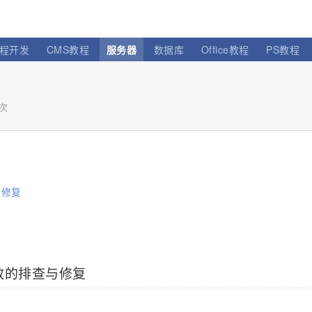
程开发
CMS教程
服务器
数据库
Office教程
PS教程
0次
与修复
生效的排查与修复