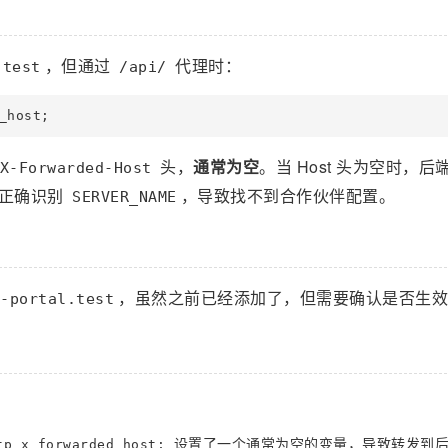
，但通过
代理时：
.test
/api/
头，
通常为空
。当 Host 头为空时，后
X-Forwarded-Host
正确识别
，导致找不到合作伙伴配置。
SERVER_NAME
，虽然之前已经添加了，但需要确认是否生效
-portal.test
设置了一个通常为空的变量，导致转发到
tp_x_forwarded_host;