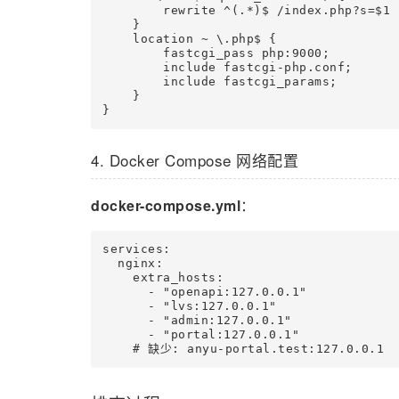
        rewrite ^(.*)$ /index.php?s=$1 l
    }

    location ~ \.php$ {

        fastcgi_pass php:9000;

        include fastcgi-php.conf;

        include fastcgi_params;

    }

}
4. Docker Compose 网络配置
docker-compose.yml
：
services:

  nginx:

    extra_hosts:

      - "openapi:127.0.0.1"

      - "lvs:127.0.0.1"

      - "admin:127.0.0.1"

      - "portal:127.0.0.1"

    # 缺少: anyu-portal.test:127.0.0.1