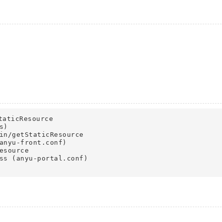
aticResource

)

in/getStaticResource

anyu-front.conf)

source

ss (anyu-portal.conf)
