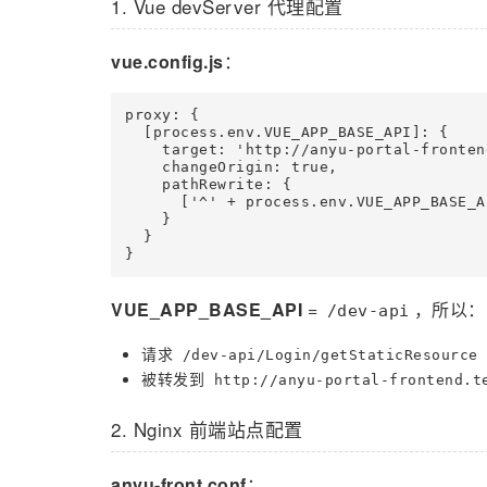
1. Vue devServer 代理配置
vue.config.js
：
proxy: {

  [process.env.VUE_APP_BASE_API]: {

    target: 'http://anyu-portal-fronten
    changeOrigin: true,

    pathRewrite: {

      ['^' + process.env.VUE_APP_BASE_AP
    }

  }

}
VUE_APP_BASE_API
=
，所以：
/dev-api
请求
/dev-api/Login/getStaticResource
被转发到
http://anyu-portal-frontend.t
2. Nginx 前端站点配置
anyu-front.conf
：