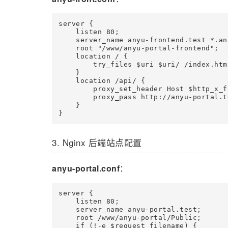
server {

    listen 80;

    server_name anyu-frontend.test *.an
    root "/www/anyu-portal-frontend";

    location / {

        try_files $uri $uri/ /index.html
    }

    location /api/ {

        proxy_set_header Host $http_x_f
        proxy_pass http://anyu-portal.te
    }

}
3. Nginx 后端站点配置
anyu-portal.conf
：
server {

    listen 80;

    server_name anyu-portal.test;

    root /www/anyu-portal/Public;

    if (!-e $request_filename) {
