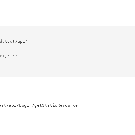
d.test/api',

I]: ''

est/api/Login/getStaticResource