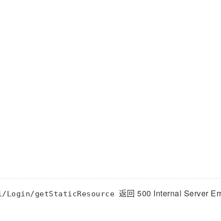
返回 500 Internal Server E
i/Login/getStaticResource