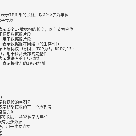
4位)，表示IP头部的长度，以32位字为单位

版本号为4

字节)，表示整个IP数据报的长度，以字节为单位

，用于标识数据报片段

节)，用于数据报片段

字节)，表示数据报在网络中的生存时间

，表示上层协议 (例如，TCP为6，UDP为17)

2字节)，用于检验头部的完整性

，表示发送方的IPv4地址

节)，表示接收方的IPv4地址



，表示数据段的序列号

节)，表示期望接收的下一个序列号

常设为0

P头部的长度，以32位字为单位

方没有更多数据

序号，用于建立连接


