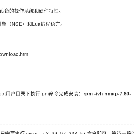
络设备的操作系统和硬件特性。
擎（NSE）和Lua编程语言。
nload.html
root用户目录下执行rpm命令完成安装：
rpm -ivh nmap-7.80-
，只需要执行
命令即可，等待一段
nmap -sS 39.97.203.57