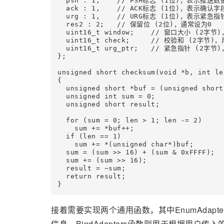
  psh : 1,    // PSH标志 (1位)，表示推送数据
  ack : 1,    // ACK标志 (1位)，表示确认字
  urg : 1,    // URG标志 (1位)，表示紧急指
  res2 : 2;   // 保留位 (2位)，通常设为0

  uint16_t window;    // 窗口大小 (2
  uint16_t check;     // 校验和 (2字
  uint16_t urg_ptr;   // 紧急指针 (2
};

unsigned short checksum(void *b, int len
{

  unsigned short *buf = (unsigned short 
  unsigned int sum = 0;

  unsigned short result;

  for (sum = 0; len > 1; len -= 2)

    sum += *buf++;

  if (len == 1)

    sum += *(unsigned char*)buf;

  sum = (sum >> 16) + (sum & 0xFFFF);

  sum += (sum >> 16);

  result = ~sum;

  return result;

接着需要实现两个通用函数，其中EnumAdap
信息，BindAdapters函数则用于根据用