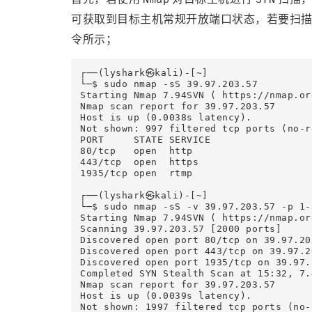
可获取到目标主机常规开放端口状态，若要扫
令所示；
┌──(lyshark㉿kali)-[~]

└─$ sudo nmap -sS 39.97.203.57

Starting Nmap 7.94SVN ( https://nmap.or
Nmap scan report for 39.97.203.57

Host is up (0.0038s latency).

Not shown: 997 filtered tcp ports (no-re
PORT     STATE SERVICE

80/tcp   open  http

443/tcp  open  https

1935/tcp open  rtmp

┌──(lyshark㉿kali)-[~]

└─$ sudo nmap -sS -v 39.97.203.57 -p 1-2
Starting Nmap 7.94SVN ( https://nmap.or
Scanning 39.97.203.57 [2000 ports]

Discovered open port 80/tcp on 39.97.203
Discovered open port 443/tcp on 39.97.20
Discovered open port 1935/tcp on 39.97.2
Completed SYN Stealth Scan at 15:32, 7.
Nmap scan report for 39.97.203.57

Host is up (0.0039s latency).

Not shown: 1997 filtered tcp ports (no-