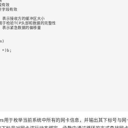


段有效

针字段有效

字节)，表示接收方的缓冲区大小

节)，用于检验TCP头部和数据的完整性

字节)，表示紧急数据的偏移量

)

*)b;

ters用于枚举当前系统中所有的网卡信息，并输出其下标号与网
户传入的下标号对网卡进行动态绑定，函数中通过循环的方式查找网