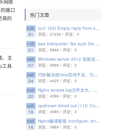
分析网络
用的端口
热门文章
更高的
curl: (52) Empty reply from server解决方法
07月
31
浏览：21234 / 评论：0
bad interpreter: No such file or directory 解决方法
11月
21
浏览：6846 / 评论：0
线、主
Windows server 2012 安装完不显示桌面只显示命令行的原因以及解决办法
08月
07
浏览：5658 / 评论：0
p工具
巧妙解决因/tmp空间不足，引起No space left on device的问题
09月
24
浏览：4425 / 评论：0
Nginx access.log文件太大，自动释放清理
03月
22
浏览：4396 / 评论：0
upstream timed out (110: Connection timed out) while reading response header from upstream解决办法
02月
16
浏览：4085 / 评论：0
Nginx编译报错./configure: error: SSL modules require the OpenSSL library. 解决办法
02月
16
浏览：3869 / 评论：0