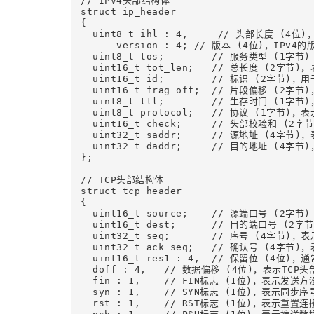
// IPv4头部结构体

struct ip_header

{

  uint8_t ihl : 4,     // 头部长度 (
      version : 4; // 版本 (4位)，IPv4的
  uint8_t tos;        // 服务类型 (1字节)

  uint16_t tot_len;   // 总长度 (2
  uint16_t id;        // 标识 (2字节)
  uint16_t frag_off;  // 片段偏移 (2字
  uint8_t ttl;        // 生存时间 (1
  uint8_t protocol;   // 协议 (1字节)
  uint16_t check;     // 头部校验和 (
  uint32_t saddr;     // 源地址 (4字节)
  uint32_t daddr;     // 目的地址 (4字
};

// TCP头部结构体

struct tcp_header

{

  uint16_t source;    // 源端口号 (2字节)

  uint16_t dest;      // 目的端口号 (2字节)
  uint32_t seq;       // 序号 (4字节)
  uint32_t ack_seq;   // 确认号 (4字
  uint16_t res1 : 4,  // 保留位 (4位)，通
  doff : 4,   // 数据偏移 (4位)，表示TC
  fin : 1,    // FIN标志 (1位)，表示发送
  syn : 1,    // SYN标志 (1位)，表示同步
  rst : 1,    // RST标志 (1位)，表示重置连接