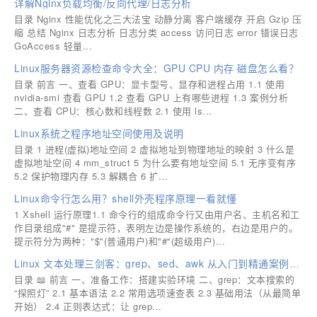
详解Nginx负载均衡/反向代理/日志分析
目录 Nginx 性能优化之三大法宝 动静分离 客户端缓存 开启 Gzip 压
缩 总结 Nginx 日志分析 日志分类 access 访问日志 error 错误日志
GoAccess 轻量...
Linux服务器资源检查命令大全：GPU CPU 内存 磁盘怎么看？
目录 前言 一、查看 GPU：显卡型号、显存和进程占用 1.1 使用
nvidia-smi 查看 GPU 1.2 查看 GPU 上有哪些进程 1.3 案例分析
二、查看 CPU：核心数和线程数 2.1 使用 ls...
Linux系统之程序地址空间使用及说明
目录 1 进程(虚拟)地址空间 2 虚拟地址到物理地址的映射 3 什么是
虚拟地址空间 4 mm_struct 5 为什么要有地址空间 5.1 无序变有序
5.2 保护物理内存 5.3 解耦合 6 扩...
Linux命令行怎么用？shell外壳程序原理一看就懂
1 Xshell 运行原理1.1 命令行的组成命令行又由用户名、主机名和工
作目录组成"#" 是提示符，表明左边是操作系统的，右边是用户的。
提示符分为两种："$"(普通用户)和"#"(超级用户)...
Linux 文本处理三剑客：grep、sed、awk 从入门到精通案例详解
目录 📖 前言 一、准备工作：搭建实验环境 二、grep：文本搜索的
“探照灯” 2.1 基本语法 2.2 常用选项速查表 2.3 基础用法（从最简单
开始） 2.4 正则表达式：让 grep...