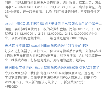
问题，用SUMIFS函数根据左边的明细，统计数量，结果出错，怎么
回事？=SUMIFS(D:D,A:A,F2,B:B,G2,C:C,H2)以上出错很常见，有
2处小细节，跟一起来看看。SUMIFS在统计的时候，不支持条件区
域、...
excel中用COUNTIF和SUMIF统计老是出错怎么办? 加个星号轻松解决
问题，要计算科目代码下一级的次数和金额。比如2131.12，下一级
就是2131.12.000001、2131.12.000002、2131.12.000003合计3
个，以及对应的金额求和。下一级也就是包含.00000x的内...
表格转换不翻车! excel中filter筛选函数行列互换的技巧
好久不进行答疑了，正好今天一位公众号粉丝后台咨询，如何将表格
1的数据布局转换为表格2的数据布局。如下图所示：A1:F6区域是一
个二维格式表格。行标题为姓名，列标题为星期，姓名与...
根据相似度做匹配! Excel超级筛选函数REGEXEXTRACT来了
今天跟大家分享下我们如何在Excel中实现相似度匹配，这也是一个
学员提取的问题，最简单的方法就是利用PQ之前发过，但是无奈
WPS用不了，今天新的解决方法来了一、拆分数据公式：
=REGEX...