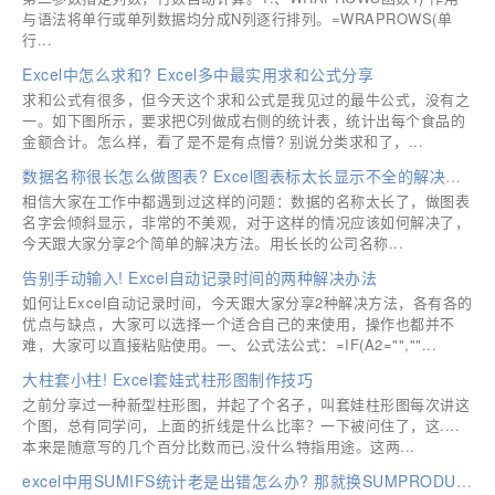
与语法将单行或单列数据均分成N列逐行排列。=WRAPROWS(单
行...
Excel中怎么求和? Excel多中最实用求和公式分享
求和公式有很多，但今天这个求和公式是我见过的最牛公式，没有之
一。如下图所示，要求把C列做成右侧的统计表，统计出每个食品的
金额合计。怎么样，看了是不是有点懵? 别说分类求和了，...
数据名称很长怎么做图表? Excel图表标太长显示不全的解决办法
相信大家在工作中都遇到过这样的问题：数据的名称太长了，做图表
名字会倾斜显示，非常的不美观，对于这样的情况应该如何解决了，
今天跟大家分享2个简单的解决方法。用长长的公司名称...
告别手动输入! Excel自动记录时间的两种解决办法
如何让Excel自动记录时间，今天跟大家分享2种解决方法，各有各的
优点与缺点，大家可以选择一个适合自己的来使用，操作也都并不
难，大家可以直接粘贴使用。一、公式法公式：=IF(A2="",""...
大柱套小柱! Excel套娃式柱形图制作技巧
之前分享过一种新型柱形图，并起了个名子，叫套娃柱形图每次讲这
个图，总有同学问，上面的折线是什么比率？一下被问住了，这....
本来是随意写的几个百分比数而已,没什么特指用途。这两...
excel中用SUMIFS统计老是出错怎么办? 那就换SUMPRODUCT试一试