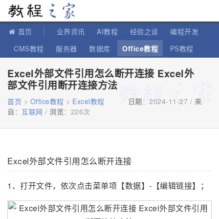
教程之家
首页
业界资讯
AI教程
经验之谈
编程开发
CMS教程
服务器
数据库
Office教程
PS教程
软件教程
IT知识
苹果教程
Excel外部文件引用怎么断开连接 Excel外
部文件引用断开连接方法
首页
>
Office教程
>
Excel教程
日期
：2024-11-27 /
来
自
：
互联网
/
浏览
：
226次
Excel外部文件引用怎么断开连接
1、打开文件，依次点击菜单项【数据】-【编辑链接】；