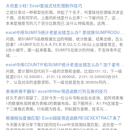
大柱套小柱! Excel套娃式柱形图制作技巧
之前分享过一种新型柱形图，并起了个名子，叫套娃柱形图每次讲这
个图，总有同学问，上面的折线是什么比率？一下被问住了，这....
本来是随意写的几个百分比数而已,没什么特指用途。这两...
excel中用SUMIFS统计老是出错怎么办? 那就换SUMPRODUCT试一试
问题，用SUMIFS函数根据左边的明细，统计数量，结果出错，怎么
回事？=SUMIFS(D:D,A:A,F2,B:B,G2,C:C,H2)以上出错很常见，有
2处小细节，跟一起来看看。SUMIFS在统计的时候，不支持条件区
域、...
excel中用COUNTIF和SUMIF统计老是出错怎么办? 加个星号轻松解决
问题，要计算科目代码下一级的次数和金额。比如2131.12，下一级
就是2131.12.000001、2131.12.000002、2131.12.000003合计3
个，以及对应的金额求和。下一级也就是包含.00000x的内...
表格转换不翻车! excel中filter筛选函数行列互换的技巧
好久不进行答疑了，正好今天一位公众号粉丝后台咨询，如何将表格
1的数据布局转换为表格2的数据布局。如下图所示：A1:F6区域是一
个二维格式表格。行标题为姓名，列标题为星期，姓名与...
根据相似度做匹配! Excel超级筛选函数REGEXEXTRACT来了
今天跟大家分享下我们如何在Excel中实现相似度匹配，这也是一个
学员提取的问题，最简单的方法就是利用PQ之前发过，但是无奈