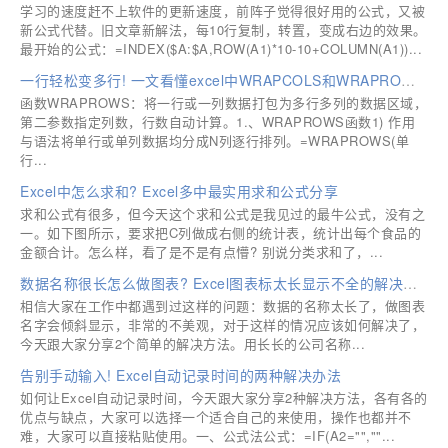
学习的速度赶不上软件的更新速度，前阵子觉得很好用的公式，又被
新公式代替。旧文章新解法，每10行复制，转置，变成右边的效果。
最开始的公式：=INDEX($A:$A,ROW(A1)*10-10+COLUMN(A1))...
一行轻松变多行! 一文看懂excel中WRAPCOLS和WRAPROWS函数
函数WRAPROWS：将一行或一列数据打包为多行多列的数据区域，
第二参数指定列数，行数自动计算。1.、WRAPROWS函数1) 作用
与语法将单行或单列数据均分成N列逐行排列。=WRAPROWS(单
行...
Excel中怎么求和? Excel多中最实用求和公式分享
求和公式有很多，但今天这个求和公式是我见过的最牛公式，没有之
一。如下图所示，要求把C列做成右侧的统计表，统计出每个食品的
金额合计。怎么样，看了是不是有点懵? 别说分类求和了，...
数据名称很长怎么做图表? Excel图表标太长显示不全的解决办法
相信大家在工作中都遇到过这样的问题：数据的名称太长了，做图表
名字会倾斜显示，非常的不美观，对于这样的情况应该如何解决了，
今天跟大家分享2个简单的解决方法。用长长的公司名称...
告别手动输入! Excel自动记录时间的两种解决办法
如何让Excel自动记录时间，今天跟大家分享2种解决方法，各有各的
优点与缺点，大家可以选择一个适合自己的来使用，操作也都并不
难，大家可以直接粘贴使用。一、公式法公式：=IF(A2="",""...